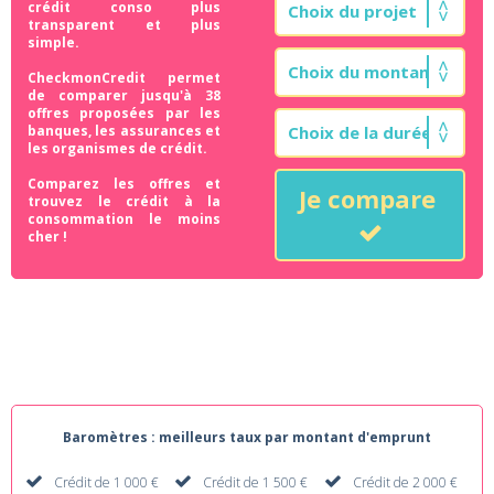
crédit conso plus
transparent et plus
simple.
CheckmonCredit permet
de comparer jusqu'à 38
offres proposées par les
banques, les assurances et
les organismes de crédit.
Comparez les offres et
Je compare
trouvez le crédit à la
consommation le moins
cher !
Baromètres : meilleurs taux par montant d'emprunt
Crédit de 1 000 €
Crédit de 1 500 €
Crédit de 2 000 €