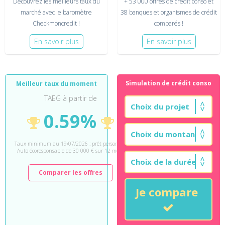
Découvrez les meilleurs taux du
+ 53 000 offres de crédit conso et
marché avec le baromètre
38 banques et organismes de crédit
Checkmoncredit !
comparés !
En savoir plus
En savoir plus
Simulation de crédit conso
Meilleur taux du moment
TAEG à partir de
0.59%
Taux minimum au 19/07/2026 : prêt personnel
Auto écoresponsable de 30 000 € sur 12 mois.
Comparer les offres
Je compare