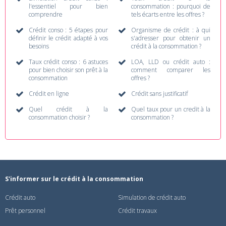
l'essentiel pour bien
consommation : pourquoi de
comprendre
tels écarts entre les offres ?
Crédit conso : 5 étapes pour
Organisme de crédit : à qui
définir le crédit adapté à vos
s'adresser pour obtenir un
besoins
crédit à la consommation ?
Taux crédit conso : 6 astuces
LOA, LLD ou crédit auto :
pour bien choisir son prêt à la
comment comparer les
consommation
offres ?
Crédit en ligne
Crédit sans justificatif
Quel crédit à la
Quel taux pour un credit à la
consommation choisir ?
consommation ?
S'informer sur le crédit à la consommation
Crédit auto
Simulation de crédit auto
Prêt personnel
Crédit travaux