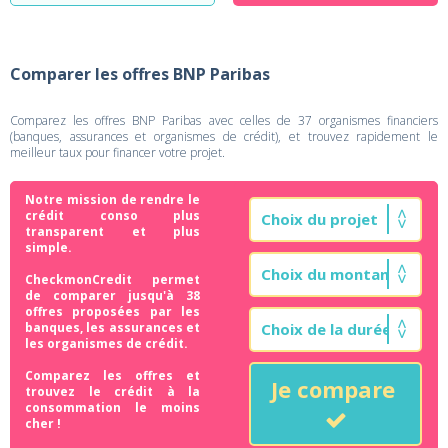
Comparer les offres BNP Paribas
Comparez les offres BNP Paribas avec celles de 37 organismes financiers
(banques, assurances et organismes de crédit), et trouvez rapidement le
meilleur taux pour financer votre projet.
Notre mission de rendre le
crédit conso plus
transparent et plus
simple.
CheckmonCredit permet
de comparer jusqu'à 38
offres proposées par les
banques, les assurances et
les organismes de crédit.
Comparez les offres et
Je compare
trouvez le crédit à la
consommation le moins
cher !