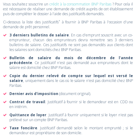
Vous souhaitez souscrire un
crédit à la consommation BNP Paribas
? Pour cela il
est nécessaire de réaliser une demande de crédit auprès de cet établissement
puis de compléter le dossier à l'aide des justificatifs demandés.
*
Ci-dessous la liste des justificatifs
à fournir à BNP Paribas à l'occasion d'une
demande de prêt personnel.
3 derniers bulletins de salaire
. En cas d'emprunt souscrit avec un co-
emprunteur, chacun des emprunteurs devra remettre ses 3 derniers
bulletins de salaire. Ces justificatifs ne sont pas demandés aux clients dont
les salaires sont domiciliés chez BNP Paribas.
Bulletin de salaire du mois de décembre de l'année
précédente
. Ce justificatif n'est pas demandé aux emprunteurs dont le
salaire est domicilié chez BNP Paribas.
Copie du dernier relevé de compte sur lequel est versé le
salaire
, uniquement dans le cas où le salaire n'est pas domicilié chez BNP
Paribas.
Dernier avis d'imposition
(document original).
Contrat de travail
. Justificatif à fournir si le demandeur est en CDD ou
en intérim.
Quittance de loyer
. Justificatif à fournir uniquement si le loyer n'est pas
prélevé sur un compte BNP Paribas.
Taxe foncière
. Justificatif demandé selon le montant emprunté ; si le
demandeur est propriétaire de son domicile.