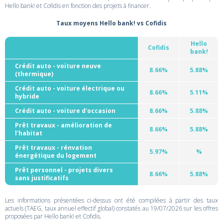
Hello bank! et Cofidis en fonction des projets à financer.
Taux moyens Hello bank! vs Cofidis
Hello
Cofidis
bank!
Crédit auto - voiture neuve
8.66%
5.88%
(thermique)
Crédit auto - voiture électrique ou
8.66%
5.11%
hybride
Crédit auto - voiture d'occasion
8.66%
5.88%
Prêt travaux - amélioration de
8.66%
5.88%
l'habitat
Prêt travaux - rénvation
5.97%
%
énergétique du logement
Prêt personnel - projets divers
8.66%
5.88%
sans justificatifs
Les informations présentées ci-dessus ont été compilées à partir des taux
actuels (TAEG, taux annuel effectif global) constatés au 19/07/2026 sur les offres
proposées par Hello bank! et Cofidis.