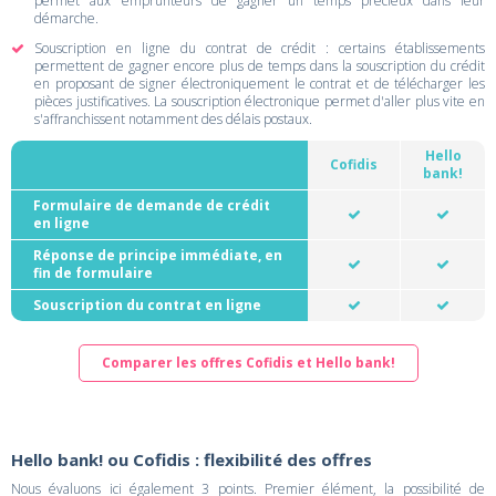
permet aux emprunteurs de gagner un temps précieux dans leur
démarche.
Souscription en ligne du contrat de crédit : certains établissements
permettent de gagner encore plus de temps dans la souscription du crédit
en proposant de signer électroniquement le contrat et de télécharger les
pièces justificatives. La souscription électronique permet d'aller plus vite en
s'affranchissent notamment des délais postaux.
Hello
Cofidis
bank!
Formulaire de demande de crédit
en ligne
Réponse de principe immédiate, en
fin de formulaire
Souscription du contrat en ligne
Comparer les offres Cofidis et Hello bank!
Hello bank! ou Cofidis : flexibilité des offres
Nous évaluons ici également 3 points. Premier élément, la possibilité de