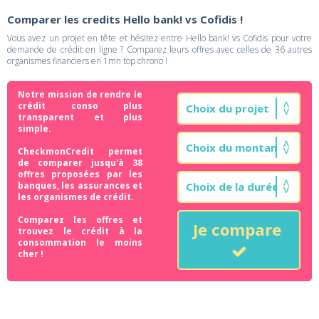
Comparer les credits Hello bank! vs Cofidis !
Vous avez un projet en tête et hésitez entre Hello bank! vs Cofidis pour votre
demande de crédit en ligne ? Comparez leurs offres avec celles de 36 autres
organismes financiers en 1mn top chrono !
Notre mission de rendre le
crédit conso plus
transparent et plus
simple.
CheckmonCredit permet
de comparer jusqu'à 38
offres proposées par les
banques, les assurances et
les organismes de crédit.
Comparez les offres et
Je compare
trouvez le crédit à la
consommation le moins
cher !