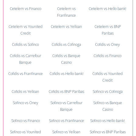
Cetelem vs Financo
Cetelem vs
Cetelem vs Hello bank!
Franfinance
Cetelem vs Younited
Cetelem vs Yelloan
Cetelem vs BNP
Credit
Paribas
Cofidis vs Sofinco
Cofidis vs Cofinoga
Cofidis vs Oney
Cofidis vs Carrefour
Cofidis vs Banque
Cofidis vs Financo
Banque
Casino
Cofidis vs Franfinance
Cofidis vs Hello bank!
Cofidis vs Younited
Credit
Cofidis vs Yelloan
Cofidis vs BNP Paribas
Sofinco vs Cofinoga
Sofinco vs Oney
Sofinco vs Carrefour
Sofinco vs Banque
Banque
Casino
Sofinco vs Financo
Sofinco vs Franfinance
Sofinco vs Hello bank!
Sofinco vs Younited
Sofinco vs Yelloan
Sofinco vs BNP Paribas