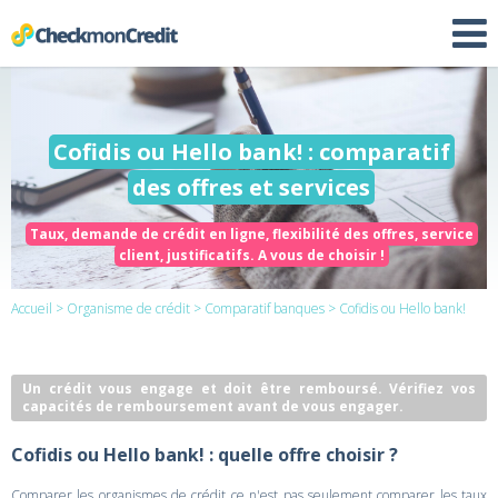
Cofidis ou Hello bank! : comparatif
des offres et services
Taux, demande de crédit en ligne, flexibilité des offres, service
client, justificatifs. A vous de choisir !
Accueil
>
Organisme de crédit
>
Comparatif banques
> Cofidis ou Hello bank!
Un crédit vous engage et doit être remboursé. Vérifiez vos
capacités de remboursement avant de vous engager.
Cofidis ou Hello bank! : quelle offre choisir ?
Comparer les organismes de crédit ce n'est pas seulement comparer les taux