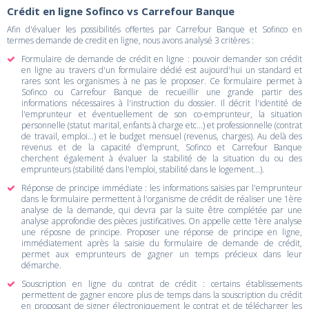
Crédit en ligne Sofinco vs Carrefour Banque
Afin d'évaluer les possibilités offertes par Carrefour Banque et Sofinco en
termes demande de credit en ligne, nous avons analysé 3 critères :
Formulaire de demande de crédit en ligne : pouvoir demander son crédit
en ligne au travers d'un formulaire dédié est aujourd'hui un standard et
rares sont les organismes à ne pas le proposer. Ce formulaire permet à
Sofinco ou Carrefour Banque de recueillir une grande partir des
informations nécessaires à l'instruction du dossier. Il décrit l'identité de
l'emprunteur et éventuellement de son co-emprunteur, la situation
personnelle (statut marital, enfants à charge etc...) et professionnelle (contrat
de travail, emploi...) et le budget mensuel (revenus, charges). Au delà des
revenus et de la capacité d'emprunt, Sofinco et Carrefour Banque
cherchent également à évaluer la stabilité de la situation du ou des
emprunteurs (stabilité dans l'emploi, stabilité dans le logement...).
Réponse de principe immédiate : les informations saisies par l'emprunteur
dans le formulaire permettent à l'organisme de crédit de réaliser une 1ère
analyse de la demande, qui devra par la suite être complétée par une
analyse approfondie des pièces justificatives. On appelle cette 1ère analyse
une réposne de principe. Proposer une réponse de principe en ligne,
immédiatement après la saisie du formulaire de demande de crédit,
permet aux emprunteurs de gagner un temps précieux dans leur
démarche.
Souscription en ligne du contrat de crédit : certains établissements
permettent de gagner encore plus de temps dans la souscription du crédit
en proposant de signer électroniquement le contrat et de télécharger les