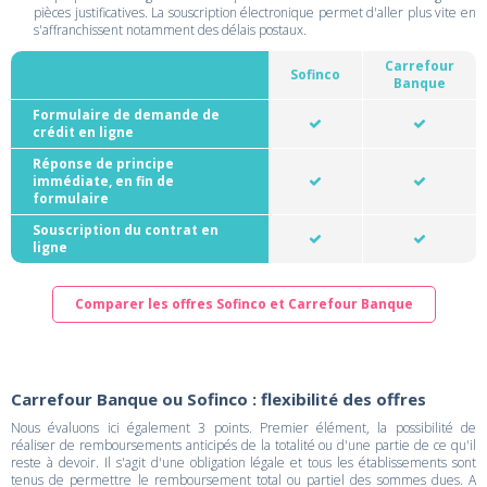
pièces justificatives. La souscription électronique permet d'aller plus vite en
s'affranchissent notamment des délais postaux.
Carrefour
Sofinco
Banque
Formulaire de demande de
crédit en ligne
Réponse de principe
immédiate, en fin de
formulaire
Souscription du contrat en
ligne
Comparer les offres Sofinco et Carrefour Banque
Carrefour Banque ou Sofinco : flexibilité des offres
Nous évaluons ici également 3 points. Premier élément, la possibilité de
réaliser de remboursements anticipés de la totalité ou d'une partie de ce qu'il
reste à devoir. Il s'agit d'une obligation légale et tous les établissements sont
tenus de permettre le remboursement total ou partiel des sommes dues. A