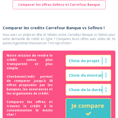
Comparer les offres Sofinco et Carrefour Banque
Comparer les credits Carrefour Banque vs Sofinco !
Vous avez un projet en tête et hésitez entre Carrefour Banque vs Sofinco pour
votre demande de crédit en ligne ? Comparez leurs offres avec celles de 36
autres organismes financiers en 1mn top chrono !
Notre mission de rendre le
crédit conso plus
transparent et plus
simple.
CheckmonCredit permet
de comparer jusqu'à 38
offres proposées par les
banques, les assurances et
les organismes de crédit.
Comparez les offres et
Je compare
trouvez le crédit à la
consommation le moins
cher !