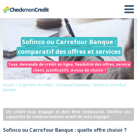
Sofinco ou Carrefour Banque :
comparatif des offres et services
Taux, demande de crédit en ligne, flexibilité des offres, service
client, justificatifs. A vous de choisir !
Accueil
>
Organisme de crédit
>
Comparatif banques
> Sofinco ou Carrefour
Banque
Un crédit vous engage et doit être remboursé. Vérifiez vos
capacités de remboursement avant de vous engager.
Sofinco ou Carrefour Banque : quelle offre choisir ?