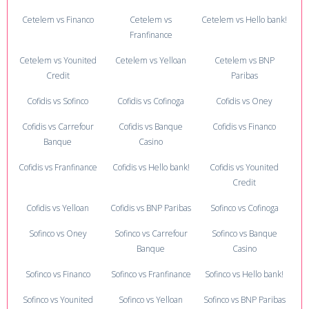
Cetelem vs Financo
Cetelem vs
Cetelem vs Hello bank!
Franfinance
Cetelem vs Younited
Cetelem vs Yelloan
Cetelem vs BNP
Credit
Paribas
Cofidis vs Sofinco
Cofidis vs Cofinoga
Cofidis vs Oney
Cofidis vs Carrefour
Cofidis vs Banque
Cofidis vs Financo
Banque
Casino
Cofidis vs Franfinance
Cofidis vs Hello bank!
Cofidis vs Younited
Credit
Cofidis vs Yelloan
Cofidis vs BNP Paribas
Sofinco vs Cofinoga
Sofinco vs Oney
Sofinco vs Carrefour
Sofinco vs Banque
Banque
Casino
Sofinco vs Financo
Sofinco vs Franfinance
Sofinco vs Hello bank!
Sofinco vs Younited
Sofinco vs Yelloan
Sofinco vs BNP Paribas