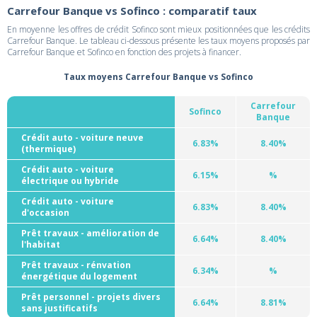
Carrefour Banque vs Sofinco : comparatif taux
En moyenne les offres de crédit Sofinco sont mieux positionnées que les crédits
Carrefour Banque. Le tableau ci-dessous présente les taux moyens proposés par
Carrefour Banque et Sofinco en fonction des projets à financer.
Taux moyens Carrefour Banque vs Sofinco
Carrefour
Sofinco
Banque
Crédit auto - voiture neuve
6.83%
8.40%
(thermique)
Crédit auto - voiture
6.15%
%
électrique ou hybride
Crédit auto - voiture
6.83%
8.40%
d'occasion
Prêt travaux - amélioration de
6.64%
8.40%
l'habitat
Prêt travaux - rénvation
6.34%
%
énergétique du logement
Prêt personnel - projets divers
6.64%
8.81%
sans justificatifs