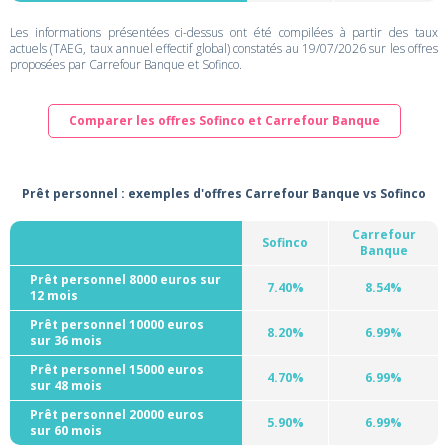
Les informations présentées ci-dessus ont été compilées à partir des taux
actuels (TAEG, taux annuel effectif global) constatés au 19/07/2026 sur les offres
proposées par Carrefour Banque et Sofinco.
Comparer les offres Sofinco et Carrefour Banque
Prêt personnel : exemples d'offres Carrefour Banque vs Sofinco
Carrefour
Sofinco
Banque
Prêt personnel 8000 euros sur
7.40%
8.54%
12 mois
Prêt personnel 10000 euros
8.20%
6.99%
sur 36 mois
Prêt personnel 15000 euros
4.70%
6.99%
sur 48 mois
Prêt personnel 20000 euros
5.90%
6.99%
sur 60 mois