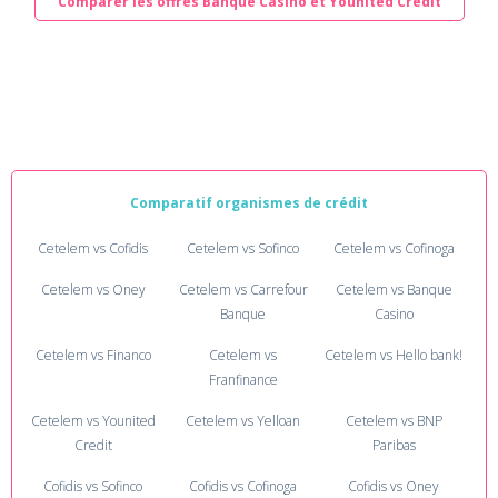
Comparer les offres Banque Casino et Younited Credit
Comparatif organismes de crédit
Cetelem vs Cofidis
Cetelem vs Sofinco
Cetelem vs Cofinoga
Cetelem vs Oney
Cetelem vs Carrefour
Cetelem vs Banque
Banque
Casino
Cetelem vs Financo
Cetelem vs
Cetelem vs Hello bank!
Franfinance
Cetelem vs Younited
Cetelem vs Yelloan
Cetelem vs BNP
Credit
Paribas
Cofidis vs Sofinco
Cofidis vs Cofinoga
Cofidis vs Oney