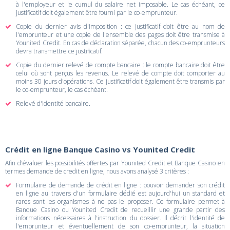
à l'employeur et le cumul du salaire net imposable. Le cas échéant, ce
justificatif doit également être fourni par le co-emprunteur.
Copie du dernier avis d'imposition : ce justificatif doit être au nom de
l'emprunteur et une copie de l'ensemble des pages doit être transmise à
Younited Credit. En cas de déclaration séparée, chacun des co-emprunteurs
devra transmettre ce justificatif.
Copie du dernier relevé de compte bancaire : le compte bancaire doit être
celui où sont perçus les revenus. Le relevé de compte doit comporter au
moins 30 jours d'opérations. Ce justificatif doit également être transmis par
le co-emprunteur, le cas échéant.
Relevé d'identité bancaire.
Crédit en ligne Banque Casino vs Younited Credit
Afin d'évaluer les possibilités offertes par Younited Credit et Banque Casino en
termes demande de credit en ligne, nous avons analysé 3 critères :
Formulaire de demande de crédit en ligne : pouvoir demander son crédit
en ligne au travers d'un formulaire dédié est aujourd'hui un standard et
rares sont les organismes à ne pas le proposer. Ce formulaire permet à
Banque Casino ou Younited Credit de recueillir une grande partir des
informations nécessaires à l'instruction du dossier. Il décrit l'identité de
l'emprunteur et éventuellement de son co-emprunteur, la situation