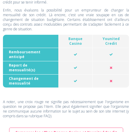
crédit pour se tenir informé.
Enfin, nous évaluons la possibilité pour un emprunteur de changer la
mensualité de son crédit. Là encore, c'est une vraie soupape en cas de
changement de situation budgétaire. Certains établissement ont d'ailleurs
conçu des contrats assez modulables permettant de s'adapter facilement à ce
genre de situation.
Banque
Younited
Casino
Credit
Remboursement
anticipé
Report de
mensualité(s)
Changement de
mensualité
A noter, une croix rouge ne signifie pas nécessairement que l'organisme en
question ne propose pas l'item. Elle peut également signifier que l'organisme
ne communique aucune information sur le sujet au sein de son site internet (y
compris dans sa rubrique FAQ).