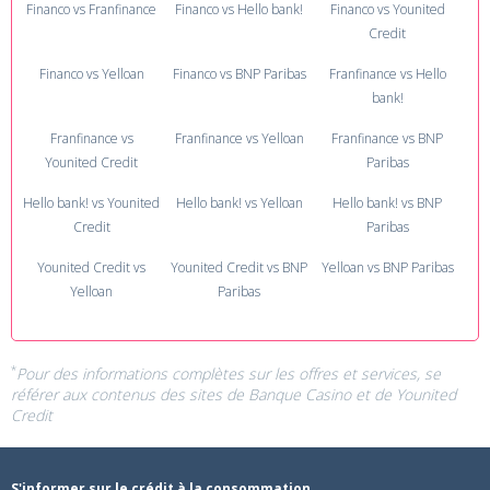
Financo vs Franfinance
Financo vs Hello bank!
Financo vs Younited
Credit
Financo vs Yelloan
Financo vs BNP Paribas
Franfinance vs Hello
bank!
Franfinance vs
Franfinance vs Yelloan
Franfinance vs BNP
Younited Credit
Paribas
Hello bank! vs Younited
Hello bank! vs Yelloan
Hello bank! vs BNP
Credit
Paribas
Younited Credit vs
Younited Credit vs BNP
Yelloan vs BNP Paribas
Yelloan
Paribas
*
Pour des informations complètes sur les offres et services, se
référer aux contenus des sites de
Banque Casino
et de
Younited
Credit
S'informer sur le crédit à la consommation