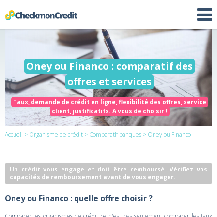
Oney ou Financo : comparatif des
offres et services
Taux, demande de crédit en ligne, flexibilité des offres, service
client, justificatifs. A vous de choisir !
Accueil
>
Organisme de crédit
>
Comparatif banques
> Oney ou Financo
Un crédit vous engage et doit être remboursé. Vérifiez vos
capacités de remboursement avant de vous engager.
Oney ou Financo : quelle offre choisir ?
Comparer les organismes de crédit ce n'est pas seulement comparer les taux