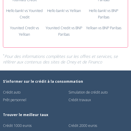
Hello bank! vs Younited
Hello bank! vs Yelloan
Hello bank! vs BNP
Credit
Paribas
Younited Credit vs
Younited Credit vs BNP
Yelloan vs BNP Paribas
Yelloan
Paribas
*
Pour des informations complètes sur les offres et services, se
référer aux contenus des sites de
Oney
et de
Financo
S'informer sur le crédit à la consommation
Crédit auto
Simulation de crédit auto
Prêt personnel
Crédit travaux
Trouver le meilleur taux
Crédit 1000 euros
Crédit 2000 euros