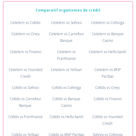
Comparatif organismes de crédit
Cetelem vs Cofidis
Cetelem vs Sofinco
Cetelem vs Cofinoga
Cetelem vs Oney
Cetelem vs Carrefour
Cetelem vs Banque
Banque
Casino
Cetelem vs Financo
Cetelem vs
Cetelem vs Hello bank!
Franfinance
Cetelem vs Younited
Cetelem vs Yelloan
Cetelem vs BNP
Credit
Paribas
Cofidis vs Sofinco
Cofidis vs Cofinoga
Cofidis vs Oney
Cofidis vs Carrefour
Cofidis vs Banque
Cofidis vs Financo
Banque
Casino
Cofidis vs Franfinance
Cofidis vs Hello bank!
Cofidis vs Younited
Credit
Cofidis vs Yelloan
Cofidis vs BNP Paribas
Sofinco vs Cofinoga