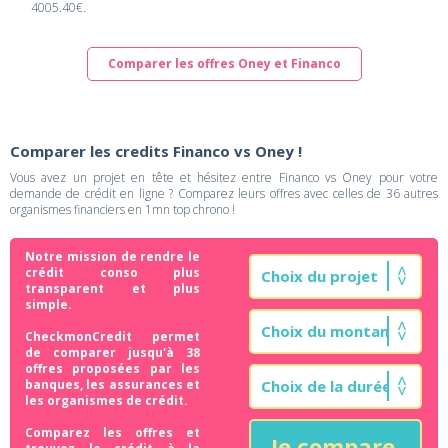
4005.40€.
Comparer les offres Oney et Financo
Comparer les credits Financo vs Oney !
Vous avez un projet en tête et hésitez entre Financo vs Oney pour votre
demande de crédit en ligne ? Comparez leurs offres avec celles de 36 autres
organismes financiers en 1mn top chrono !
Notre mission de rendre le
crédit conso plus
transparent et plus
simple.
CheckmonCredit permet
de comparer jusqu'à 38
offres proposées par les
banques, les assurances et
les organismes de crédit.
Comparez les offres et
Je compare