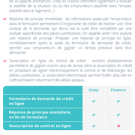
de la capacité d'emprunt, Oney et Financo cherchent également à évaluer
la stabilité de la situation du ou des emprunteurs (stabilité dans l'emploi,
stabilité dans le logement...).
Réponse de principe immédiate : les informations saisies par l'emprunteur
dans le formulaire permettent à l'organisme de crédit de réaliser une 1ère
analyse de la demande, qui devra par la suite être complétée par une
analyse approfondie des pièces justificatives. On appelle cette 1ère analyse
une réposne de principe. Proposer une réponse de principe en ligne,
immédiatement après la saisie du formulaire de demande de crédit,
permet aux emprunteurs de gagner un temps précieux dans leur
démarche.
Souscription en ligne du contrat de crédit : certains établissements
permettent de gagner encore plus de temps dans la souscription du crédit
en proposant de signer électroniquement le contrat et de télécharger les
pièces justificatives. La souscription électronique permet d'aller plus vite en
s'affranchissent notamment des délais postaux.
Oney
Financo
Formulaire de demande de crédit
en ligne
Réponse de principe immédiate,
en fin de formulaire
Souscription du contrat en ligne