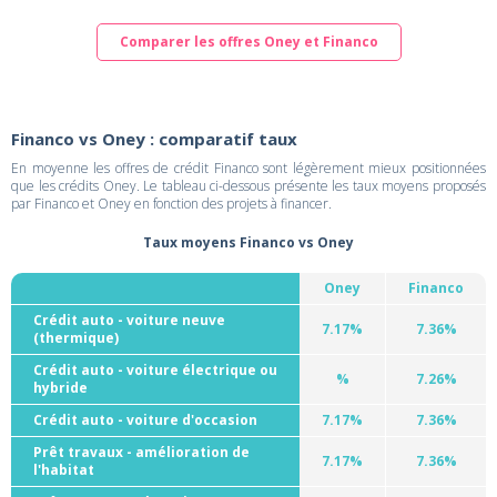
Comparer les offres Oney et Financo
Financo vs Oney : comparatif taux
En moyenne les offres de crédit Financo sont légèrement mieux positionnées
que les crédits Oney. Le tableau ci-dessous présente les taux moyens proposés
par Financo et Oney en fonction des projets à financer.
Taux moyens Financo vs Oney
Oney
Financo
Crédit auto - voiture neuve
7.17%
7.36%
(thermique)
Crédit auto - voiture électrique ou
%
7.26%
hybride
Crédit auto - voiture d'occasion
7.17%
7.36%
Prêt travaux - amélioration de
7.17%
7.36%
l'habitat