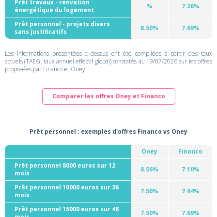
Prêt travaux - rénvation
%
7.26%
énergétique du logement
Prêt personnel - projets divers
8.50%
7.69%
sans justificatifs
Les informations présentées ci-dessus ont été compilées à partir des taux
actuels (TAEG, taux annuel effectif global) constatés au 19/07/2026 sur les offres
proposées par Financo et Oney.
Comparer les offres Oney et Financo
Prêt personnel : exemples d'offres Financo vs Oney
Oney
Financo
Prêt personnel 8000 euros sur 12
8.56%
7.10%
mois
Prêt personnel 10000 euros sur 36
7.50%
7.94%
mois
Prêt personnel 15000 euros sur 48
7.50%
7.69%
mois