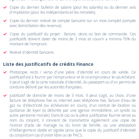
Copie du dernier bulletin de salaire (pour les salariés) ou du dernier avis
d'imposition (pour les indépendants et les retraités).
Copie du dernier relevé de compte bancaire sur un mois complet (compte
avec domiciliation des revenus).
Copie du justificatif du projet : facture, devis ou bon de commande. Ces
justificatifs doivent dater de moins de 3 mois et couvrir a minima 70% du
montant de l'emprunt.
Relevé d'identité bancaire.
Liste des justificatifs de crédits Financo
Photocopie recto / verso d'une pièce d'identité en cours de valide. Ce
justificatif est à fournir par l'emprunteur et le co-emprunteur le cas échéant.
Il peut s'agit de la carte nationale d'identité, du passeport ou d'un permis de
conduire délivré par les autorités françaises.
Justificatif de domicile de moins de 3 mois. Il peut s'agit, au choix, d'une
facture de téléphone fixe ou internet avec téléphone fixe, facture d'eau de
gaz ou d'électricité (ou échéancier en cours), d'un contrat de location ou
quittance de loyer (si délivrée par une agence immobilière, un syndic ou
autre personne morale). Dans le cas ou la pièce justificative fournie serait au
nom du conjoint, il convient de transmettre également une copie de
l'extrait d'acte de mariage ou du livret de famille, ou une attestation
d'hébergement datée et signée (ainsi que la copie du justificatif d'identité
du conjoint) en cas d'union libre ou de PACS.