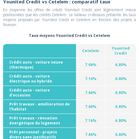
Younited Credit vs Cetelem : comparatif taux
En moyenne les offres de crédit Younited Credit sont légèrement mieux
positionnées que les crédits Cetelem. Le tableau ci-dessous présente les taux
moyens proposés par Younited Credit et Cetelem en fonction des projets à
financer.
Taux moyens Younited Credit vs Cetelem
Younited
Cetelem
Credit
Crédit auto - voiture neuve
7.66%
6.80%
(thermique)
Crédit auto - voiture
7.16%
6.80%
électrique ou hybride
Crédit auto - voiture
7.66%
6.80%
d'occasion
Prêt travaux - amélioration de
7.66%
6.80%
l'habitat
Prêt travaux - rénvation
7.16%
6.80%
énergétique du logement
Prêt personnel - projets
7.66%
6.80%
divers sans justificatifs