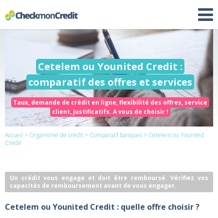
Cetelem ou Younited Credit :
comparatif des offres et services
Taux, demande de crédit en ligne, flexibilité des offres, service
client, justificatifs. A vous de choisir !
Accueil
>
Organisme de crédit
>
Comparatif banques
> Cetelem ou Younited
Credit
Un crédit vous engage et doit être remboursé. Vérifiez vos
capacités de remboursement avant de vous engager.
Cetelem ou Younited Credit : quelle offre choisir ?