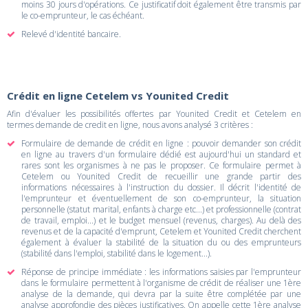
moins 30 jours d'opérations. Ce justificatif doit également être transmis par
le co-emprunteur, le cas échéant.
Relevé d'identité bancaire.
Crédit en ligne Cetelem vs Younited Credit
Afin d'évaluer les possibilités offertes par Younited Credit et Cetelem en
termes demande de credit en ligne, nous avons analysé 3 critères :
Formulaire de demande de crédit en ligne : pouvoir demander son crédit
en ligne au travers d'un formulaire dédié est aujourd'hui un standard et
rares sont les organismes à ne pas le proposer. Ce formulaire permet à
Cetelem ou Younited Credit de recueillir une grande partir des
informations nécessaires à l'instruction du dossier. Il décrit l'identité de
l'emprunteur et éventuellement de son co-emprunteur, la situation
personnelle (statut marital, enfants à charge etc...) et professionnelle (contrat
de travail, emploi...) et le budget mensuel (revenus, charges). Au delà des
revenus et de la capacité d'emprunt, Cetelem et Younited Credit cherchent
également à évaluer la stabilité de la situation du ou des emprunteurs
(stabilité dans l'emploi, stabilité dans le logement...).
Réponse de principe immédiate : les informations saisies par l'emprunteur
dans le formulaire permettent à l'organisme de crédit de réaliser une 1ère
analyse de la demande, qui devra par la suite être complétée par une
analyse approfondie des pièces justificatives. On appelle cette 1ère analyse