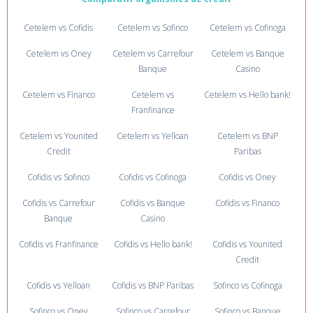
Cetelem vs Cofidis
Cetelem vs Sofinco
Cetelem vs Cofinoga
Cetelem vs Oney
Cetelem vs Carrefour
Cetelem vs Banque
Banque
Casino
Cetelem vs Financo
Cetelem vs
Cetelem vs Hello bank!
Franfinance
Cetelem vs Younited
Cetelem vs Yelloan
Cetelem vs BNP
Credit
Paribas
Cofidis vs Sofinco
Cofidis vs Cofinoga
Cofidis vs Oney
Cofidis vs Carrefour
Cofidis vs Banque
Cofidis vs Financo
Banque
Casino
Cofidis vs Franfinance
Cofidis vs Hello bank!
Cofidis vs Younited
Credit
Cofidis vs Yelloan
Cofidis vs BNP Paribas
Sofinco vs Cofinoga
Sofinco vs Oney
Sofinco vs Carrefour
Sofinco vs Banque