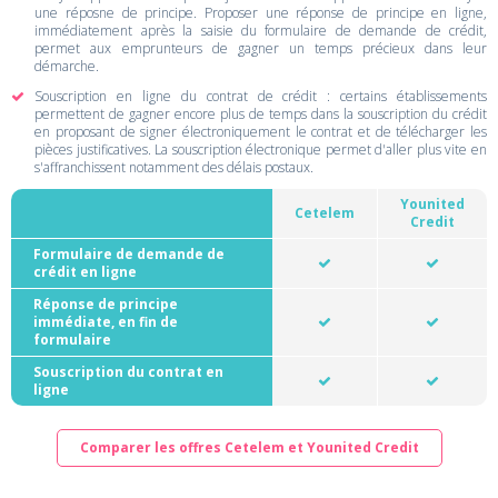
une réposne de principe. Proposer une réponse de principe en ligne,
immédiatement après la saisie du formulaire de demande de crédit,
permet aux emprunteurs de gagner un temps précieux dans leur
démarche.
Souscription en ligne du contrat de crédit : certains établissements
permettent de gagner encore plus de temps dans la souscription du crédit
en proposant de signer électroniquement le contrat et de télécharger les
pièces justificatives. La souscription électronique permet d'aller plus vite en
s'affranchissent notamment des délais postaux.
Younited
Cetelem
Credit
Formulaire de demande de
crédit en ligne
Réponse de principe
immédiate, en fin de
formulaire
Souscription du contrat en
ligne
Comparer les offres Cetelem et Younited Credit