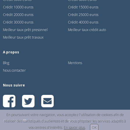
Crédit 10000 euros
Crédit 15000 euros
Crédit 20000 euros
Crédit 25000 euros
Crédit 30000 euros
Crédit 40000 euros
Meilleur taux prêt presonnel
Meilleur taux crédit auto
Meilleur taux prêt travaux
A propos
Blog
Mentions
Nous contacter
Nous suivre
En poursuivant votre navigation, vous acceptez l'utilisation de cookies afin de
Réalisé avec
à Paris - France
2017 / 2026 Checkmoncredit.fr
réaliser des statistiques d'audiences et de vous proposer les services adaptés à
vos centres d'intérêts.
En savoir plus
.
OK