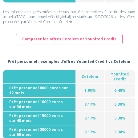
Les informations présentées ci-dessus ont été compilées à partir des taux
actuels (TAEG, taux annuel effectif global) constatés au 19/07/2026 sur les offres
proposées par Younited Credit et Cetelem.
Comparer les offres Cetelem et Younited Credit
Prêt personnel : exemples d'offres Younited Credit vs Cetelem
Younited
Cetelem
Credit
Prêt personnel 8000 euros sur
1.90%
6.40%
12 mois
Prêt personnel 10000 euros
8.17%
5.30%
sur 36 mois
Prêt personnel 15000 euros
8.17%
5.30%
sur 48 mois
Prêt personnel 20000 euros
8.17%
5.30%
sur 60 mois