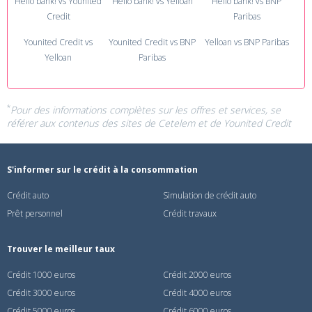
Hello bank! vs Younited
Hello bank! vs Yelloan
Hello bank! vs BNP
Credit
Paribas
Younited Credit vs
Younited Credit vs BNP
Yelloan vs BNP Paribas
Yelloan
Paribas
*
Pour des informations complètes sur les offres et services, se
référer aux contenus des sites de
Cetelem
et de
Younited Credit
S'informer sur le crédit à la consommation
Crédit auto
Simulation de crédit auto
Prêt personnel
Crédit travaux
Trouver le meilleur taux
Crédit 1000 euros
Crédit 2000 euros
Crédit 3000 euros
Crédit 4000 euros
Crédit 5000 euros
Crédit 6000 euros