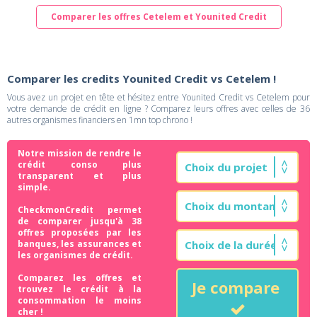
Comparer les offres Cetelem et Younited Credit
Comparer les credits Younited Credit vs Cetelem !
Vous avez un projet en tête et hésitez entre Younited Credit vs Cetelem pour
votre demande de crédit en ligne ? Comparez leurs offres avec celles de 36
autres organismes financiers en 1mn top chrono !
Notre mission de rendre le
crédit conso plus
transparent et plus
simple.
CheckmonCredit permet
de comparer jusqu'à 38
offres proposées par les
banques, les assurances et
les organismes de crédit.
Comparez les offres et
Je compare
trouvez le crédit à la
consommation le moins
cher !