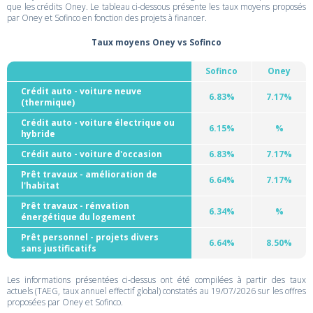
que les crédits Oney. Le tableau ci-dessous présente les taux moyens proposés
par Oney et Sofinco en fonction des projets à financer.
Taux moyens Oney vs Sofinco
Sofinco
Oney
Crédit auto - voiture neuve
6.83%
7.17%
(thermique)
Crédit auto - voiture électrique ou
6.15%
%
hybride
Crédit auto - voiture d'occasion
6.83%
7.17%
Prêt travaux - amélioration de
6.64%
7.17%
l'habitat
Prêt travaux - rénvation
6.34%
%
énergétique du logement
Prêt personnel - projets divers
6.64%
8.50%
sans justificatifs
Les informations présentées ci-dessus ont été compilées à partir des taux
actuels (TAEG, taux annuel effectif global) constatés au 19/07/2026 sur les offres
proposées par Oney et Sofinco.