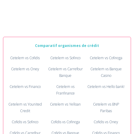
Comparatif organismes de crédit
Cetelem vs Cofidis
Cetelem vs Sofinco
Cetelem vs Cofinoga
Cetelem vs Oney
Cetelem vs Carrefour
Cetelem vs Banque
Banque
Casino
Cetelem vs Financo
Cetelem vs
Cetelem vs Hello bank!
Franfinance
Cetelem vs Younited
Cetelem vs Yelloan
Cetelem vs BNP
Credit
Paribas
Cofidis vs Sofinco
Cofidis vs Cofinoga
Cofidis vs Oney
Cofidis vs Carrefour
Cofidis vs Banque
Cofidis vs Financo