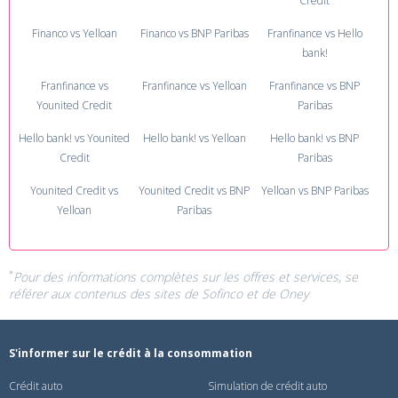
Credit
Financo vs Yelloan
Financo vs BNP Paribas
Franfinance vs Hello
bank!
Franfinance vs
Franfinance vs Yelloan
Franfinance vs BNP
Younited Credit
Paribas
Hello bank! vs Younited
Hello bank! vs Yelloan
Hello bank! vs BNP
Credit
Paribas
Younited Credit vs
Younited Credit vs BNP
Yelloan vs BNP Paribas
Yelloan
Paribas
*
Pour des informations complètes sur les offres et services, se
référer aux contenus des sites de
Sofinco
et de
Oney
S'informer sur le crédit à la consommation
Crédit auto
Simulation de crédit auto