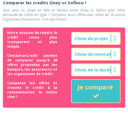
Comparer les credits Oney vs Sofinco !
Vous avez un projet en tête et hésitez entre Oney vs Sofinco pour votre
demande de crédit en ligne ? Comparez leurs offres avec celles de 36 autres
organismes financiers en 1mn top chrono !
Notre mission de rendre le
crédit conso plus
transparent et plus
simple.
CheckmonCredit permet
de comparer jusqu'à 38
offres proposées par les
banques, les assurances et
les organismes de crédit.
Comparez les offres et
Je compare
trouvez le crédit à la
consommation le moins
cher !