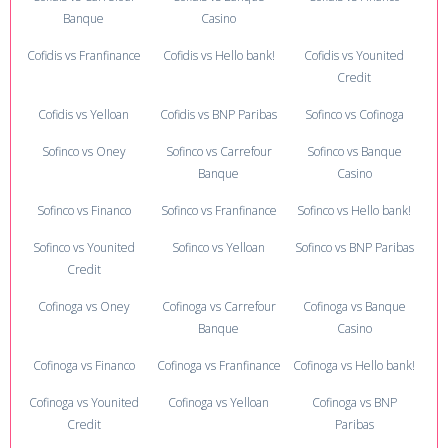
Banque
Casino
Cofidis vs Franfinance
Cofidis vs Hello bank!
Cofidis vs Younited
Credit
Cofidis vs Yelloan
Cofidis vs BNP Paribas
Sofinco vs Cofinoga
Sofinco vs Oney
Sofinco vs Carrefour
Sofinco vs Banque
Banque
Casino
Sofinco vs Financo
Sofinco vs Franfinance
Sofinco vs Hello bank!
Sofinco vs Younited
Sofinco vs Yelloan
Sofinco vs BNP Paribas
Credit
Cofinoga vs Oney
Cofinoga vs Carrefour
Cofinoga vs Banque
Banque
Casino
Cofinoga vs Financo
Cofinoga vs Franfinance
Cofinoga vs Hello bank!
Cofinoga vs Younited
Cofinoga vs Yelloan
Cofinoga vs BNP
Credit
Paribas