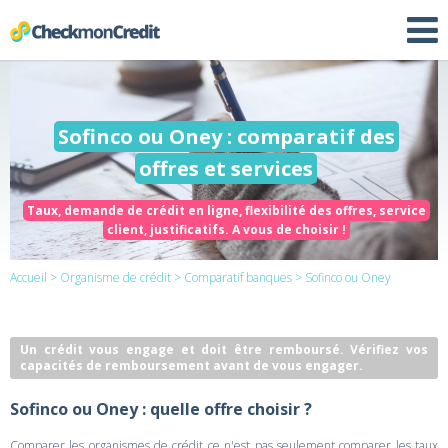
Sofinco ou Oney : comparatif des
offres et services
Taux, demande de crédit en ligne, flexibilité des offres, service
client, justificatifs. A vous de choisir !
Accueil
>
Organisme de crédit
>
Comparatif banques
> Sofinco ou Oney
Un crédit vous engage et doit être remboursé. Vérifiez vos
capacités de remboursement avant de vous engager.
Sofinco ou Oney : quelle offre choisir ?
Comparer les organismes de crédit ce n'est pas seulement comparer les taux