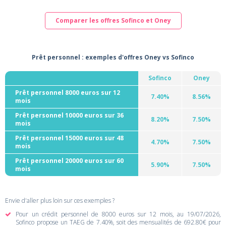
Comparer les offres Sofinco et Oney
Prêt personnel : exemples d'offres Oney vs Sofinco
Sofinco
Oney
Prêt personnel 8000 euros sur 12
7.40%
8.56%
mois
Prêt personnel 10000 euros sur 36
8.20%
7.50%
mois
Prêt personnel 15000 euros sur 48
4.70%
7.50%
mois
Prêt personnel 20000 euros sur 60
5.90%
7.50%
mois
Envie d'aller plus loin sur ces exemples ?
Pour un crédit personnel de 8000 euros sur 12 mois, au 19/07/2026,
Sofinco propose un TAEG de 7.40%, soit des mensualités de 692.80€ pour