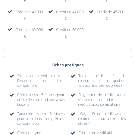
€
€
€
Crédit de 46 000
Crédit de 47 000
Crédit de 48 000
€
€
€
Crédit de 49 000
Crédit de 50 000
€
€
Fiches pratiques
Simulation crédit conso :
Taux crédit à la
l'essentiel pour bien
consommation : pourquoi de
comprendre
tels écarts entre les offres ?
Crédit conso : 5 étapes pour
Organisme de crédit : à qui
définir le crédit adapté à vos
s'adresser pour obtenir un
besoins
crédit à la consommation ?
Taux crédit conso : 6 astuces
LOA, LLD ou crédit auto :
pour bien choisir son prêt à la
comment comparer les
consommation
offres ?
Crédit en ligne
Crédit sans justificatif