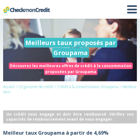
Meilleurs taux proposés par
Groupama
Découvrez les meilleures offres de crédit à la consommation
proposées par Groupama
Accueil
>
Organisme de crédit
>
Crédit à la consommation Groupama
> Meilleur
taux
Un crédit vous engage et doit être remboursé. Vérifiez vos
capacités de remboursement avant de vous engager.
Meilleur taux Groupama à partir de 4,69%