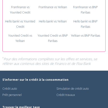
Franfinance vs
Franfinance vs Yelloan
Franfinance vs BNP
Younited Credit
Paribas
Hello bank! vs Younited
Hello bank! vs Yelloan
Hello bank! vs BNP
Credit
Paribas
Younited Credit vs
Younited Credit vs BNP
Yelloan vs BNP Paribas
Yelloan
Paribas
*
Pour des informations complètes sur les offres et services, se
référer aux contenus des sites de
Financo
et de
Floa Bank
S'informer sur le crédit à la consommation
Crédit auto
Simulation de crédit auto
Prêt personnel
Crédit travaux
Trouver le meilleur taux