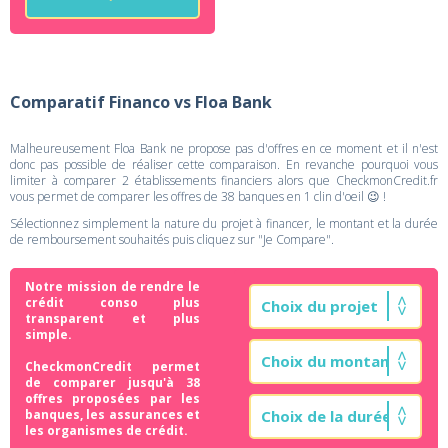
Comparatif Financo vs Floa Bank
Malheureusement Floa Bank ne propose pas d'offres en ce moment et il n'est
donc pas possible de réaliser cette comparaison. En revanche pourquoi vous
limiter à comparer 2 établissements financiers alors que CheckmonCredit.fr
vous permet de comparer les offres de 38 banques en 1 clin d'oeil 😉 !
Sélectionnez simplement la nature du projet à financer, le montant et la durée
de remboursement souhaités puis cliquez sur "Je Compare".
Notre mission de rendre le
crédit conso plus
transparent et plus
simple.
CheckmonCredit permet
de comparer jusqu'à 38
offres proposées par les
banques, les assurances et
les organismes de crédit.