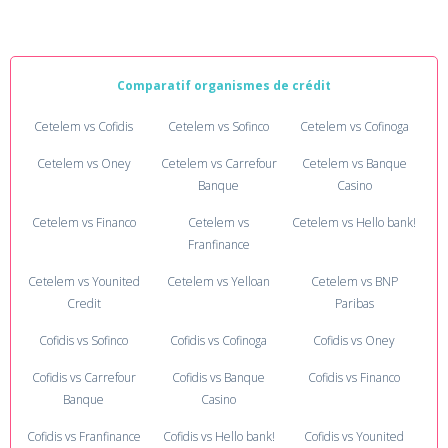
Comparatif organismes de crédit
Cetelem vs Cofidis
Cetelem vs Sofinco
Cetelem vs Cofinoga
Cetelem vs Oney
Cetelem vs Carrefour
Cetelem vs Banque
Banque
Casino
Cetelem vs Financo
Cetelem vs
Cetelem vs Hello bank!
Franfinance
Cetelem vs Younited
Cetelem vs Yelloan
Cetelem vs BNP
Credit
Paribas
Cofidis vs Sofinco
Cofidis vs Cofinoga
Cofidis vs Oney
Cofidis vs Carrefour
Cofidis vs Banque
Cofidis vs Financo
Banque
Casino
Cofidis vs Franfinance
Cofidis vs Hello bank!
Cofidis vs Younited