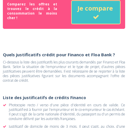
Comparez les offres et
Je compare
trouvez le crédit à la
consommation le moins
cher !
Quels justificatifs crédit pour Financo et Floa Bank ?
Ci-dessous la liste des justificatifs les plus courants demandés par Financo et Floa
Bank. Selon la situation de l'emprunteur et le type de projet, d'autres pièces
justificatives peuvent être demandées. Il est nécessaire de se reporter à la liste
des pièces justificatives figurant sur les documents accompagnant l'offre de
contrat de crédit.
Liste des justificatifs de crédits Financo
Photocopie recto / verso d'une pièce d'identité en cours de valide. Ce
justificatif est à fournir par l'emprunteur et le co-emprunteur le cas échéant.
Il peut s'agit de la carte nationale d'identité, du passeport ou d'un permis de
conduire délivré par les autorités françaises.
Justificatif de domicile de moins de 3 mois. Il peut s'agit, au choix, d'une