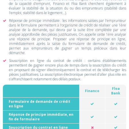
de la capacité d'emprunt, Financo et Floa Bank cherchent également à
évaluer la stabilité de la situation du ou des emprunteurs (stabilité dans
l'emploi, stabilité dans le logement...).
Réponse de principe immédiate : les informations saisies par l'emprunteur
dans le formulaire permettent à l'organisme de crédit de réaliser une 1ère
analyse de la demande, qui devra par la suite être complétée par une
analyse approfondie des pièces justificatives. On appelle cette 1ère analyse
une réposne de principe. Proposer une réponse de principe en ligne,
immédiatement après la saisie du formulaire de demande de crédit,
permet aux emprunteurs de gagner un temps précieux dans leur
démarche.
Souscription en ligne du contrat de crédit : certains établissements
permettent de gagner encore plus de temps dans la souscription du crédit
en proposant de signer électroniquement le contrat et de télécharger les
pièces justificatives. La souscription électronique permet d'aller plus vite en
s'affranchissent notamment des délais postaux.
Floa
Financo
Bank
Formulaire de demande de crédit
en ligne
Réponse de principe immédiate, en
fin de formulaire
Souscription du contrat en ligne