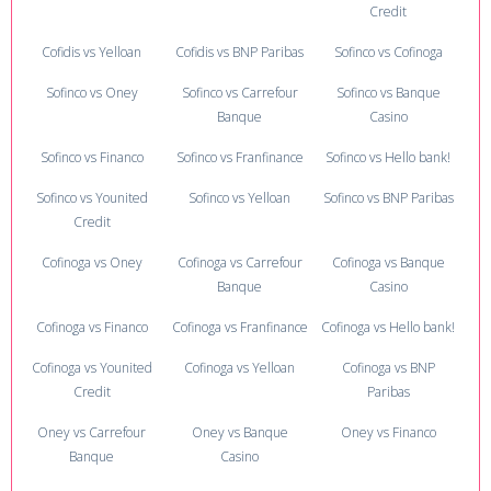
Credit
Cofidis vs Yelloan
Cofidis vs BNP Paribas
Sofinco vs Cofinoga
Sofinco vs Oney
Sofinco vs Carrefour
Sofinco vs Banque
Banque
Casino
Sofinco vs Financo
Sofinco vs Franfinance
Sofinco vs Hello bank!
Sofinco vs Younited
Sofinco vs Yelloan
Sofinco vs BNP Paribas
Credit
Cofinoga vs Oney
Cofinoga vs Carrefour
Cofinoga vs Banque
Banque
Casino
Cofinoga vs Financo
Cofinoga vs Franfinance
Cofinoga vs Hello bank!
Cofinoga vs Younited
Cofinoga vs Yelloan
Cofinoga vs BNP
Credit
Paribas
Oney vs Carrefour
Oney vs Banque
Oney vs Financo
Banque
Casino