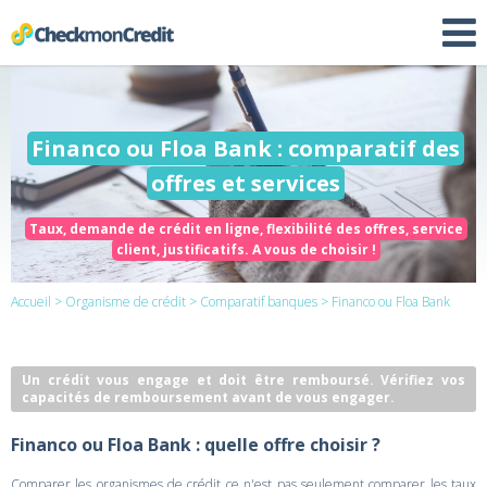
Financo ou Floa Bank : comparatif des
offres et services
Taux, demande de crédit en ligne, flexibilité des offres, service
client, justificatifs. A vous de choisir !
Accueil
>
Organisme de crédit
>
Comparatif banques
> Financo ou Floa Bank
Un crédit vous engage et doit être remboursé. Vérifiez vos
capacités de remboursement avant de vous engager.
Financo ou Floa Bank : quelle offre choisir ?
Comparer les organismes de crédit ce n'est pas seulement comparer les taux