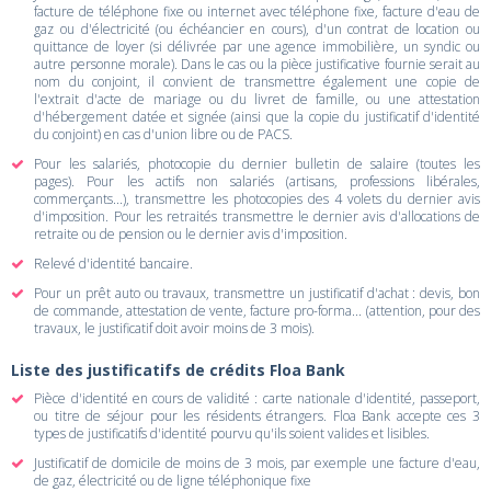
facture de téléphone fixe ou internet avec téléphone fixe, facture d'eau de
gaz ou d'électricité (ou échéancier en cours), d'un contrat de location ou
quittance de loyer (si délivrée par une agence immobilière, un syndic ou
autre personne morale). Dans le cas ou la pièce justificative fournie serait au
nom du conjoint, il convient de transmettre également une copie de
l'extrait d'acte de mariage ou du livret de famille, ou une attestation
d'hébergement datée et signée (ainsi que la copie du justificatif d'identité
du conjoint) en cas d'union libre ou de PACS.
Pour les salariés, photocopie du dernier bulletin de salaire (toutes les
pages). Pour les actifs non salariés (artisans, professions libérales,
commerçants...), transmettre les photocopies des 4 volets du dernier avis
d'imposition. Pour les retraités transmettre le dernier avis d'allocations de
retraite ou de pension ou le dernier avis d'imposition.
Relevé d'identité bancaire.
Pour un prêt auto ou travaux, transmettre un justificatif d'achat : devis, bon
de commande, attestation de vente, facture pro-forma... (attention, pour des
travaux, le justificatif doit avoir moins de 3 mois).
Liste des justificatifs de crédits Floa Bank
Pièce d'identité en cours de validité : carte nationale d'identité, passeport,
ou titre de séjour pour les résidents étrangers. Floa Bank accepte ces 3
types de justificatifs d'identité pourvu qu'ils soient valides et lisibles.
Justificatif de domicile de moins de 3 mois, par exemple une facture d'eau,
de gaz, électricité ou de ligne téléphonique fixe