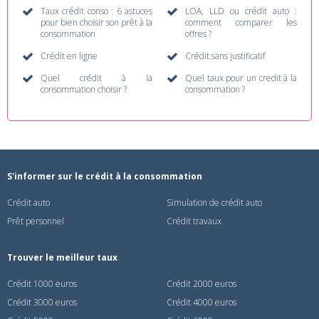
Taux crédit conso : 6 astuces
LOA, LLD ou crédit auto :
pour bien choisir son prêt à la
comment comparer les
consommation
offres ?
Crédit en ligne
Crédit sans justificatif
Quel crédit à la
Quel taux pour un credit à la
consommation choisir ?
consommation ?
S'informer sur le crédit à la consommation
Crédit auto
Simulation de crédit auto
Prêt personnel
Crédit travaux
Trouver le meilleur taux
Crédit 1000 euros
Crédit 2000 euros
Crédit 3000 euros
Crédit 4000 euros