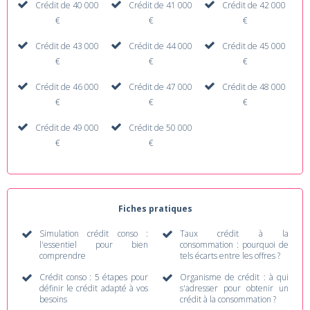
Crédit de 40 000
Crédit de 41 000
Crédit de 42 000
€
€
€
Crédit de 43 000
Crédit de 44 000
Crédit de 45 000
€
€
€
Crédit de 46 000
Crédit de 47 000
Crédit de 48 000
€
€
€
Crédit de 49 000
Crédit de 50 000
€
€
Fiches pratiques
Simulation crédit conso :
Taux crédit à la
l'essentiel pour bien
consommation : pourquoi de
comprendre
tels écarts entre les offres ?
Crédit conso : 5 étapes pour
Organisme de crédit : à qui
définir le crédit adapté à vos
s'adresser pour obtenir un
besoins
crédit à la consommation ?