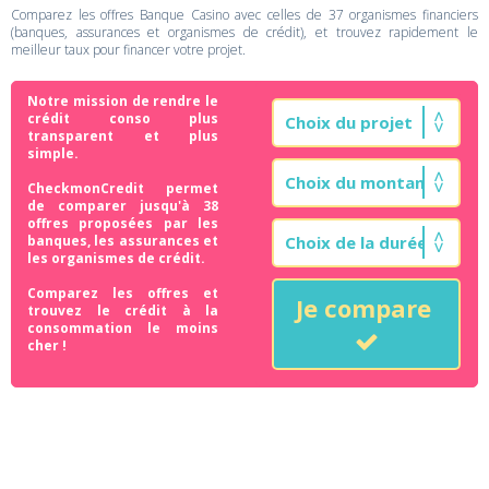
Comparez les offres Banque Casino avec celles de 37 organismes financiers
(banques, assurances et organismes de crédit), et trouvez rapidement le
meilleur taux pour financer votre projet.
Notre mission de rendre le
crédit conso plus
transparent et plus
simple.
CheckmonCredit permet
de comparer jusqu'à 38
offres proposées par les
banques, les assurances et
les organismes de crédit.
Comparez les offres et
Je compare
trouvez le crédit à la
consommation le moins
cher !