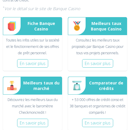
contrat de crédit.
*
Voir le détail sur
le site de Banque Casino
Fiche Banque
Meilleurs taux
Casino
Banque Casino
Toutes les infos utiles sur la société
Consultez les meilleurs taux
et le fonctionnement de ses offres
proposés par Banque Casino pour
de prêt personnel.
tous vos projets personnels.
En savoir plus
En savoir plus
Meilleurs taux du
Comparateur de
marché
crédits
Découvrez les meilleurs taux du
+ 53 000 offres de crédit conso et
marché avec le baromètre
38 banques et organismes de crédit
Checkmoncredit !
comparés !
En savoir plus
En savoir plus