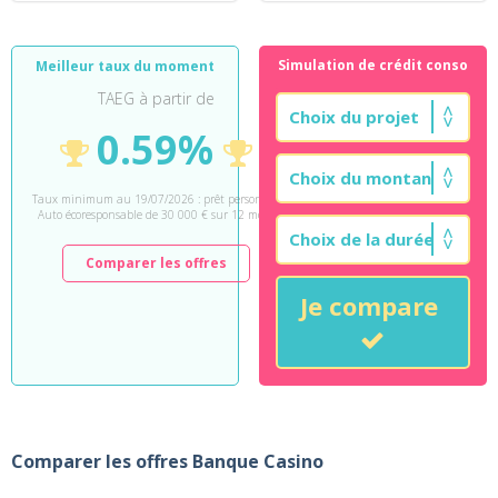
Simulation de crédit conso
Meilleur taux du moment
TAEG à partir de
0.59%
Taux minimum au 19/07/2026 : prêt personnel
Auto écoresponsable de 30 000 € sur 12 mois.
Comparer les offres
Je compare
Comparer les offres Banque Casino