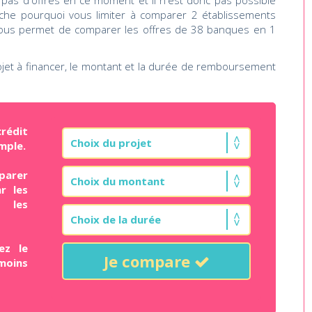
as d'offres en ce moment et il n'est donc pas possible
nche pourquoi vous limiter à comparer 2 établissements
 vous permet de comparer les offres de 38 banques en 1
jet à financer, le montant et la durée de remboursement
rédit
mple.
parer
r les
t les
ez le
Je compare
moins