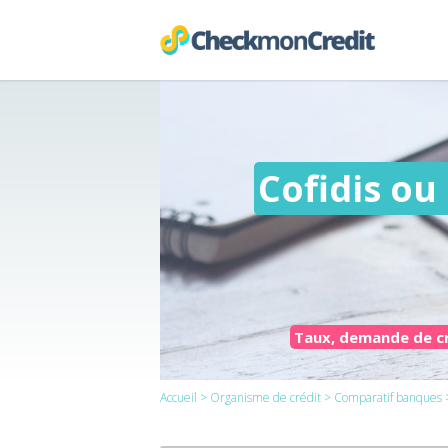
Cofidis ou
Taux, demande de crédi
Accueil
>
Organisme de crédit
>
Comparatif banques
>