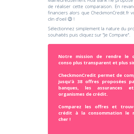
Malheureusement Floa Bank ne propose p
de réaliser cette comparaison. En reva
financiers alors que CheckmonCredit.fr
clin d'oeil 😉 !
Sélectionnez simplement la nature du pro
souhaités puis cliquez sur "Je Compare".
Notre mission de rendre le c
conso plus transparent et plus si
CheckmonCredit permet de com
jusqu'à 38 offres proposées pa
banques, les assurances e
organismes de crédit.
Comparez les offres et trouv
crédit à la consommation le 
cher !