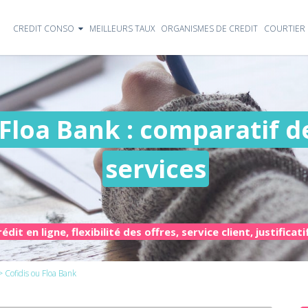
CREDIT CONSO
MEILLEURS TAUX
ORGANISMES DE CREDIT
COURTIER 
 Floa Bank : comparatif de
services
t en ligne, flexibilité des offres, service client, justificatif
 Cofidis ou Floa Bank