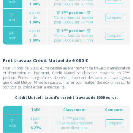
mois
1.00%
pour 6 000€ sur 60 mois
ère
à partir
🏆
1
position.
🏆
72
de
Meilleur taux du marché
Comparer
mois
1.00%
pour 6 000€ sur 72 mois
ère
à partir
🏆
1
position.
🏆
84
de
Meilleur taux du marché
Comparer
mois
1.00%
pour 6 000€ sur 84 mois
Prêt travaux Crédit Mutuel de 6 000 €
Pour un prêt de 6 000 euros destiné au financement de travaux d'amélioration
ème
et d'entretien du logement, Crédit Mutuel se classe en moyenne en 7
position. Plusieurs organismes de crédit proposent des taux plus avantageux
que Crédit Mutuel. N'hésitez pas à comparer pour réaliser des économies sur le
coût total du crédit et sur la mensualité.
Crédit Mutuel : taux d'un crédit travaux de 6000 euros.
TAEG
Classement
Comparer
ème
à partir
11
position.
12
de
10 banques proposent
Comparer
mois
6.27%
un meilleur taux.