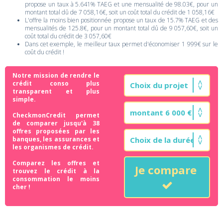
propose un taux à 5.641% TAEG et une mensualité de 98.03€, pour un
montant total dû de 7 058,16€, soit un coût total du crédit de 1 058,16€
L'offre la moins bien positionnée propose un taux de 15.7% TAEG et des
mensualités de 125.8€, pour un montant total dû de 9 057,60€, soit un
coût total du crédit de 3 057,60€
Dans cet exemple, le meilleur taux permet d'économiser 1 999€ sur le
coût du crédit !
Notre mission de rendre le
crédit conso plus
transparent et plus
simple.
CheckmonCredit permet
de comparer jusqu'à 38
offres proposées par les
banques, les assurances et
les organismes de crédit.
Comparez les offres et
Je compare
trouvez le crédit à la
consommation le moins
cher !