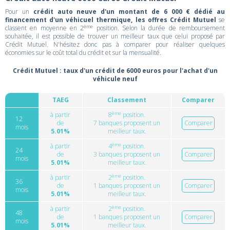
Pour un
crédit auto neuve d'un montant de 6 000 € dédié au
financement d'un véhicuel thermique, les offres Crédit Mutuel
se
ème
classent en moyenne en 2
position. Selon la durée de remboursement
souhaitée, il est possible de trouver un meilleur taux que celui proposé par
Crédit Mutuel. N'hésitez donc pas à comparer pour réaliser quelques
économies sur le coût total du crédit et sur la mensualité.
Crédit Mutuel : taux d'un crédit de 6000 euros pour l'achat d'un
véhicule neuf
TAEG
Classement
Comparer
ème
à partir
8
position.
12
de
7 banques proposent un
Comparer
mois
5.01%
meilleur taux.
ème
à partir
4
position.
24
de
3 banques proposent un
Comparer
mois
5.01%
meilleur taux.
ème
à partir
2
position.
36
de
1 banques proposent un
Comparer
mois
5.01%
meilleur taux.
ème
à partir
2
position.
48
de
1 banques proposent un
Comparer
mois
5.01%
meilleur taux.