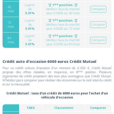
ère
à partir
🏆
1
position.
🏆
60
de
Meilleur taux du marché
Comparer
mois
5.01%
pour 6 000€ sur 60 mois
ère
à partir
🏆
1
position.
🏆
72
de
Meilleur taux du marché
Comparer
mois
5.01%
pour 6 000€ sur 72 mois
ère
à partir
🏆
1
position.
🏆
84
de
Meilleur taux du marché
Comparer
mois
5.01%
pour 6 000€ sur 84 mois
Crédit auto d'occasion 6000 euros Crédit Mutuel
Pour un crédit voiture d'occasion d'un montant de 6 000 €, Crédit Mutuel
ème
propose des offres classées, en moyenne, en 8
position. Plusieurs
organismes de crédit proposent des taux plus avantageux que Crédit Mutuel.
N'hésitez pas à comparer pour réaliser des économies sur le coût total du crédit
et sur la mensualité.
Crédit Mutuel : taux d'un crédit de 6000 euros pour l'achat d'un
véhicule d'occasion
TAEG
Classement
Comparer