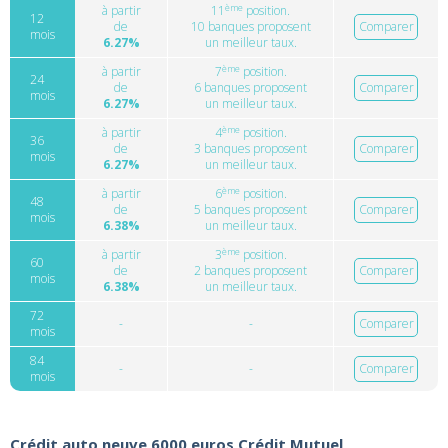
ème
à partir
11
position.
12
de
10 banques proposent
Comparer
mois
6.27%
un meilleur taux.
ème
à partir
7
position.
24
de
6 banques proposent
Comparer
mois
6.27%
un meilleur taux.
ème
à partir
4
position.
36
de
3 banques proposent
Comparer
mois
6.27%
un meilleur taux.
ème
à partir
6
position.
48
de
5 banques proposent
Comparer
mois
6.38%
un meilleur taux.
ème
à partir
3
position.
60
de
2 banques proposent
Comparer
mois
6.38%
un meilleur taux.
72
-
-
Comparer
mois
84
-
-
Comparer
mois
Crédit auto neuve 6000 euros Crédit Mutuel