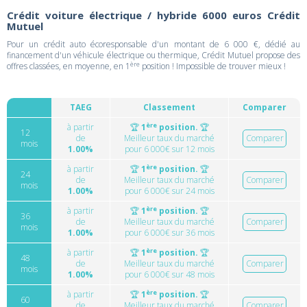
Crédit voiture électrique / hybride 6000 euros Crédit
Mutuel
Pour un crédit auto écoresponsable d'un montant de 6 000 €, dédié au
financement d'un véhicule électrique ou thermique, Crédit Mutuel propose des
ère
offres classées, en moyenne, en 1
position ! Impossible de trouver mieux !
TAEG
Classement
Comparer
ère
à partir
🏆
1
position.
🏆
12
de
Meilleur taux du marché
Comparer
mois
1.00%
pour 6 000€ sur 12 mois
ère
à partir
🏆
1
position.
🏆
24
de
Meilleur taux du marché
Comparer
mois
1.00%
pour 6 000€ sur 24 mois
ère
à partir
🏆
1
position.
🏆
36
de
Meilleur taux du marché
Comparer
mois
1.00%
pour 6 000€ sur 36 mois
ère
à partir
🏆
1
position.
🏆
48
de
Meilleur taux du marché
Comparer
mois
1.00%
pour 6 000€ sur 48 mois
ère
à partir
🏆
1
position.
🏆
60
de
Meilleur taux du marché
Comparer