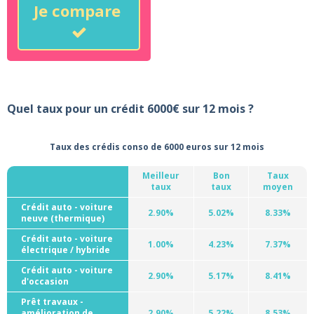
Je compare
Quel taux pour un crédit 6000€ sur 12 mois ?
Taux des crédis conso de 6000 euros sur 12 mois
Meilleur
Bon
Taux
taux
taux
moyen
Crédit auto - voiture
2.90%
5.02%
8.33%
neuve (thermique)
Crédit auto - voiture
1.00%
4.23%
7.37%
électrique / hybride
Crédit auto - voiture
2.90%
5.17%
8.41%
d'occasion
Prêt travaux -
amélioration de
2.90%
5.22%
8.53%