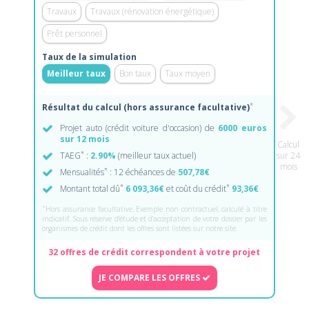
Travaux
Travaux (rénovation énergétique)
Prêt personnel
Taux de la simulation
Meilleur taux
Bon taux
Taux moyen
*
Résultat du calcul (hors assurance facultative)
Projet auto (crédit voiture d'occasion) de
6000 euros
sur 12 mois
Calcul
*
TAEG
:
2.90%
(meilleur taux actuel)
sur 24
mois
*
Mensualités
: 12 échéances de
507,78€
*
*
Montant total dû
6 093,36€
et coût du crédit
93,36€
*
Hors assurance facultative. Exemple non contractuel, calculé à titre
indicatif. Sous réserve d'étude et d'acceptation de votre dossier par les
organismes de crédit dont les offres sont listées sur notre site.
32 offres de crédit correspondent à votre projet
JE COMPARE LES OFFRES