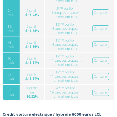
un meilleur taux.
ème
5
position.
24
à partir
4 banques proposent
Comparer
mois
de
5.93%
un meilleur taux.
ème
15
position.
36
à partir
14 banques proposent
Comparer
mois
de
6.78%
un meilleur taux.
ème
15
position.
48
à partir
14 banques proposent
Comparer
mois
de
6.56%
un meilleur taux.
ème
12
position.
60
à partir
11 banques proposent
Comparer
mois
de
6.64%
un meilleur taux.
ème
12
position.
72
à partir
11 banques proposent
Comparer
mois
de
6.54%
un meilleur taux.
ème
à partir
20
position.
84
de
19 banques proposent
Comparer
mois
10.82%
un meilleur taux.
Crédit voiture électrique / hybride 6000 euros LCL