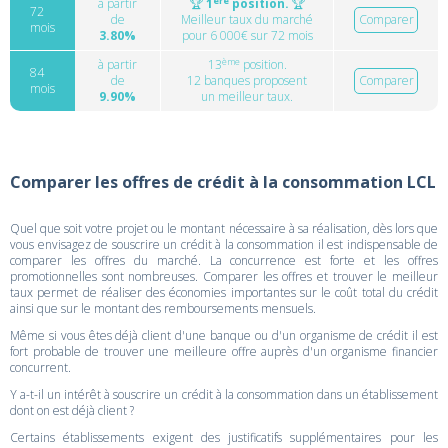
ère
à partir
🏆
1
position.
🏆
72
de
Meilleur taux du marché
Comparer
mois
3.80%
pour 6 000€ sur 72 mois
ème
à partir
13
position.
84
de
12 banques proposent
Comparer
mois
9.90%
un meilleur taux.
Comparer les offres de crédit à la consommation LCL
Quel que soit votre projet ou le montant nécessaire à sa réalisation, dès lors que
vous envisagez de souscrire un crédit à la consommation il est indispensable de
comparer les offres du marché. La concurrence est forte et les offres
promotionnelles sont nombreuses. Comparer les offres et trouver le meilleur
taux permet de réaliser des économies importantes sur le coût total du crédit
ainsi que sur le montant des remboursements mensuels.
Même si vous êtes déjà client d'une banque ou d'un organisme de crédit il est
fort probable de trouver une meilleure offre auprès d'un organisme financier
concurrent.
Y a-t-il un intérêt à souscrire un crédit à la consommation dans un établissement
dont on est déjà client ?
Certains établissements exigent des justificatifs supplémentaires pour les