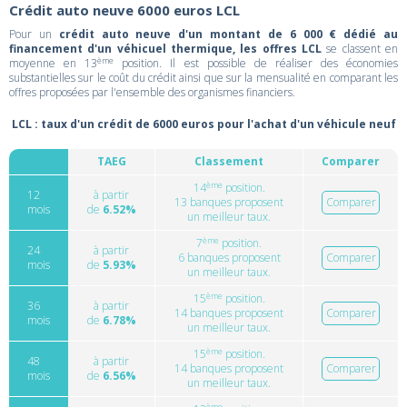
Crédit auto neuve 6000 euros LCL
Pour un
crédit auto neuve d'un montant de 6 000 € dédié au
financement d'un véhicuel thermique, les offres LCL
se classent en
ème
moyenne en 13
position. Il est possible de réaliser des économies
substantielles sur le coût du crédit ainsi que sur la mensualité en comparant les
offres proposées par l'ensemble des organismes financiers.
LCL : taux d'un crédit de 6000 euros pour l'achat d'un véhicule neuf
TAEG
Classement
Comparer
ème
14
position.
12
à partir
13 banques proposent
Comparer
mois
de
6.52%
un meilleur taux.
ème
7
position.
24
à partir
6 banques proposent
Comparer
mois
de
5.93%
un meilleur taux.
ème
15
position.
36
à partir
14 banques proposent
Comparer
mois
de
6.78%
un meilleur taux.
ème
15
position.
48
à partir
14 banques proposent
Comparer
mois
de
6.56%
un meilleur taux.
ème