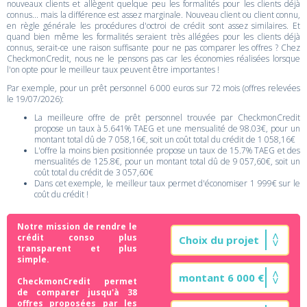
nouveaux clients et allègent quelque peu les formalités pour les clients déjà
connus... mais la différence est assez marginale. Nouveau client ou client connu,
en règle générale les procédures d'octroi de crédit sont assez similaires. Et
quand bien même les formalités seraient très allégées pour les clients déjà
connus, serait-ce une raison suffisante pour ne pas comparer les offres ? Chez
CheckmonCredit, nous ne le pensons pas car les économies réalisées lorsque
l'on opte pour le meilleur taux peuvent être importantes !
Par exemple, pour un prêt personnel 6 000 euros sur 72 mois (offres relevées
le 19/07/2026):
La meilleure offre de prêt personnel trouvée par CheckmonCredit
propose un taux à 5.641% TAEG et une mensualité de 98.03€, pour un
montant total dû de 7 058,16€, soit un coût total du crédit de 1 058,16€
L'offre la moins bien positionnée propose un taux de 15.7% TAEG et des
mensualités de 125.8€, pour un montant total dû de 9 057,60€, soit un
coût total du crédit de 3 057,60€
Dans cet exemple, le meilleur taux permet d'économiser 1 999€ sur le
coût du crédit !
Notre mission de rendre le
crédit conso plus
transparent et plus
simple.
CheckmonCredit permet
de comparer jusqu'à 38
offres proposées par les