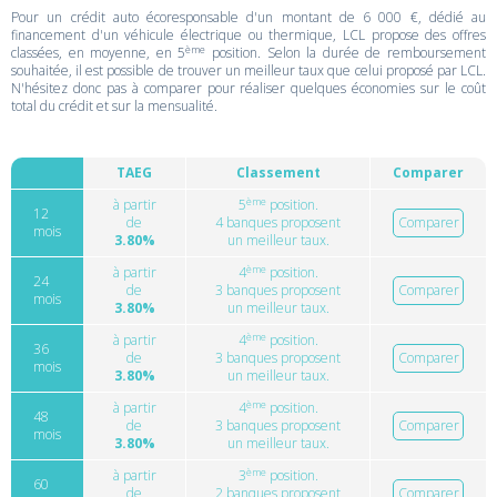
Pour un crédit auto écoresponsable d'un montant de 6 000 €, dédié au
financement d'un véhicule électrique ou thermique, LCL propose des offres
ème
classées, en moyenne, en 5
position. Selon la durée de remboursement
souhaitée, il est possible de trouver un meilleur taux que celui proposé par LCL.
N'hésitez donc pas à comparer pour réaliser quelques économies sur le coût
total du crédit et sur la mensualité.
TAEG
Classement
Comparer
ème
à partir
5
position.
12
de
4 banques proposent
Comparer
mois
3.80%
un meilleur taux.
ème
à partir
4
position.
24
de
3 banques proposent
Comparer
mois
3.80%
un meilleur taux.
ème
à partir
4
position.
36
de
3 banques proposent
Comparer
mois
3.80%
un meilleur taux.
ème
à partir
4
position.
48
de
3 banques proposent
Comparer
mois
3.80%
un meilleur taux.
ème
à partir
3
position.
60
de
2 banques proposent
Comparer