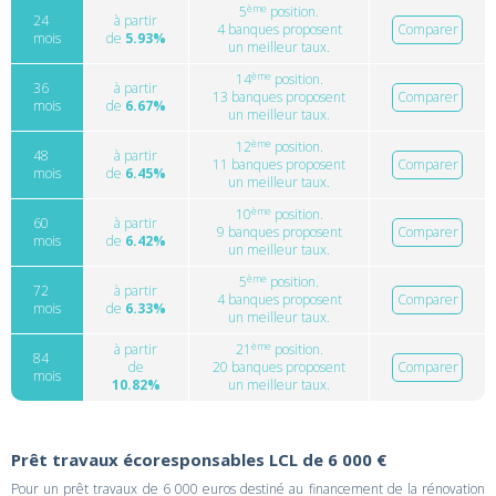
ème
5
position.
24
à partir
4 banques proposent
Comparer
mois
de
5.93%
un meilleur taux.
ème
14
position.
36
à partir
13 banques proposent
Comparer
mois
de
6.67%
un meilleur taux.
ème
12
position.
48
à partir
11 banques proposent
Comparer
mois
de
6.45%
un meilleur taux.
ème
10
position.
60
à partir
9 banques proposent
Comparer
mois
de
6.42%
un meilleur taux.
ème
5
position.
72
à partir
4 banques proposent
Comparer
mois
de
6.33%
un meilleur taux.
ème
à partir
21
position.
84
de
20 banques proposent
Comparer
mois
10.82%
un meilleur taux.
Prêt travaux écoresponsables LCL de 6 000 €
Pour un prêt travaux de 6 000 euros destiné au financement de la rénovation