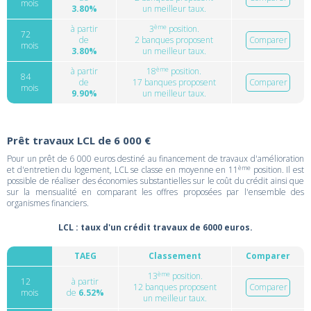
mois
3.80%
un meilleur taux.
ème
à partir
3
position.
72
de
2 banques proposent
Comparer
mois
3.80%
un meilleur taux.
ème
à partir
18
position.
84
de
17 banques proposent
Comparer
mois
9.90%
un meilleur taux.
Prêt travaux LCL de 6 000 €
Pour un prêt de 6 000 euros destiné au financement de travaux d'amélioration
ème
et d'entretien du logement, LCL se classe en moyenne en 11
position. Il est
possible de réaliser des économies substantielles sur le coût du crédit ainsi que
sur la mensualité en comparant les offres proposées par l'ensemble des
organismes financiers.
LCL : taux d'un crédit travaux de 6000 euros.
TAEG
Classement
Comparer
ème
13
position.
12
à partir
12 banques proposent
Comparer
mois
de
6.52%
un meilleur taux.