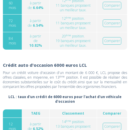
12
position.
60
à partir
11 banques proposent
Comparer
mois
de
6.64%
un meilleur taux.
ème
12
position.
72
à partir
11 banques proposent
Comparer
mois
de
6.54%
un meilleur taux.
ème
à partir
20
position.
84
de
19 banques proposent
Comparer
mois
10.82%
un meilleur taux.
Crédit auto d'occasion 6000 euros LCL
Pour un crédit voiture d'occasion d'un montant de 6 000 €, LCL propose des
ème
offres classées, en moyenne, en 13
position. Il est possible de réaliser des
économies substantielles sur le coût du crédit ainsi que sur la mensualité en
comparant les offres proposées par l'ensemble des organismes financiers.
LCL : taux d'un crédit de 6000 euros pour l'achat d'un véhicule
d'occasion
TAEG
Classement
Comparer
ème
14
position.
12
à partir
13 banques proposent
Comparer
mois
de
6.52%