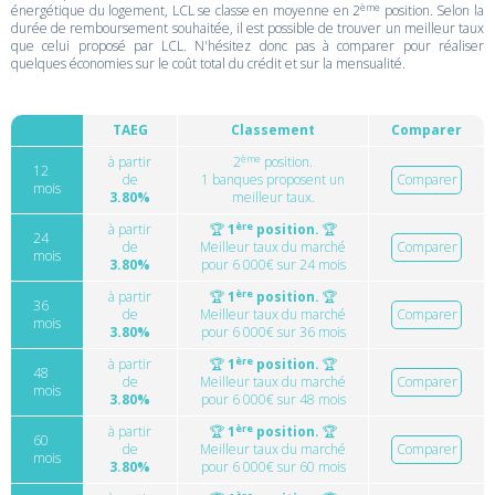
ème
énergétique du logement, LCL se classe en moyenne en 2
position. Selon la
durée de remboursement souhaitée, il est possible de trouver un meilleur taux
que celui proposé par LCL. N'hésitez donc pas à comparer pour réaliser
quelques économies sur le coût total du crédit et sur la mensualité.
TAEG
Classement
Comparer
ème
à partir
2
position.
12
de
1 banques proposent un
Comparer
mois
3.80%
meilleur taux.
ère
à partir
🏆
1
position.
🏆
24
de
Meilleur taux du marché
Comparer
mois
3.80%
pour 6 000€ sur 24 mois
ère
à partir
🏆
1
position.
🏆
36
de
Meilleur taux du marché
Comparer
mois
3.80%
pour 6 000€ sur 36 mois
ère
à partir
🏆
1
position.
🏆
48
de
Meilleur taux du marché
Comparer
mois
3.80%
pour 6 000€ sur 48 mois
ère
à partir
🏆
1
position.
🏆
60
de
Meilleur taux du marché
Comparer
mois
3.80%
pour 6 000€ sur 60 mois