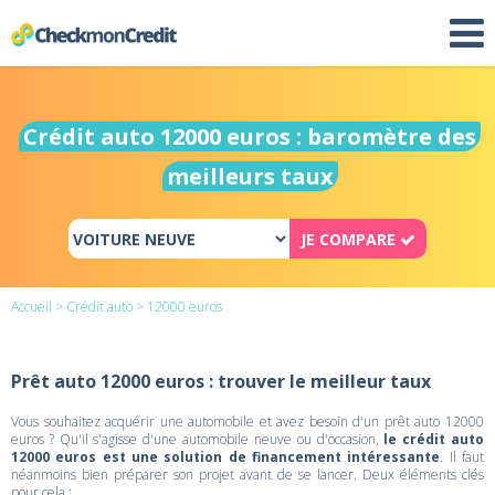
Crédit auto 12000 euros : baromètre des
meilleurs taux
JE COMPARE
Accueil
>
Crédit auto
> 12000 euros
Prêt auto 12000 euros : trouver le meilleur taux
Vous souhaitez acquérir une automobile et avez besoin d'un prêt auto 12000
euros ? Qu'il s'agisse d'une automobile neuve ou d'occasion,
le crédit auto
12000 euros est une solution de financement intéressante
. Il faut
néanmoins bien préparer son projet avant de se lancer. Deux éléments clés
pour cela :