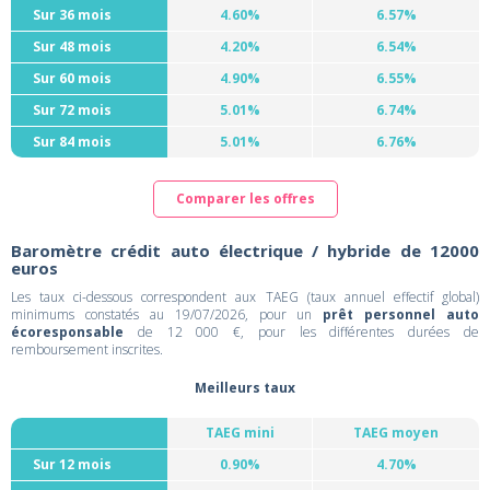
Sur 36 mois
4.60%
6.57%
Sur 48 mois
4.20%
6.54%
Sur 60 mois
4.90%
6.55%
Sur 72 mois
5.01%
6.74%
Sur 84 mois
5.01%
6.76%
Comparer les offres
Baromètre crédit auto électrique / hybride de 12000
euros
Les taux ci-dessous correspondent aux TAEG (taux annuel effectif global)
minimums constatés au 19/07/2026, pour un
prêt personnel auto
écoresponsable
de 12 000 €, pour les différentes durées de
remboursement inscrites.
Meilleurs taux
TAEG mini
TAEG moyen
Sur 12 mois
0.90%
4.70%