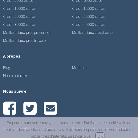
Crédit 5000 euros
Crédit 6000 euros
Crédit 10000 euros
Crédit 15000 euros
Crédit 20000 euros
Crédit 25000 euros
Crédit 30000 euros
Crédit 40000 euros
Meilleur taux prêt presonnel
Meilleur taux crédit auto
Meilleur taux prêt travaux
A propos
Blog
Mentions
Nous contacter
Nous suivre
En poursuivant votre navigation, vous acceptez l'utilisation de cookies afin de
Réalisé avec
à Paris - France
2017 / 2026 Checkmoncredit.fr
réaliser des statistiques d'audiences et de vous proposer les services adaptés à
vos centres d'intérêts.
En savoir plus
.
OK