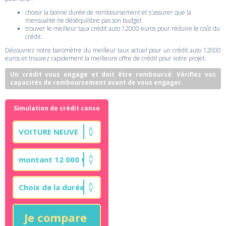
choisir la bonne durée de remboursement et s'assurer que la
mensualité ne déséquilibre pas son budget
trouver le meilleur taux crédit auto 12000 euros pour réduire le coût du
crédit.
Découvrez notre baromètre du meilleur taux actuel pour un crédit auto 12000
euros et trouvez rapidement la meilleure offre de crédit pour votre projet.
Un crédit vous engage et doit être remboursé. Vérifiez vos
capacités de remboursement avant de vous engager.
Simulation de crédit conso
Je compare