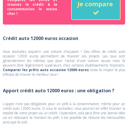
Je compare
trouvez le crédit à la
consommation le moins
cher !
Crédit auto 12000 euros occasion
Vous souhaitez acquérir une voiture d'occasion ? Des offres de crédit auto
occasion 12000 euros permettent de financer ces projets. Les taux sont
généralement les mêmes que pour l'achat d'une voiture neuve mais ils
peuvent être légèrement supérieurs chez certains établissements financiers.
Comparer les prêts auto occasion 12000 euros
reste le moyen le plus
efficace de trouver le meilleur taux !
Apport crédit auto 12000 euros : une obligation ?
L'appot n'est pas obligatoire pour un prêt à la consommation, même pour un
crédit auto 12000 euros. Si vous le souhaitez, vous pourrez en effet financer la
totalité de votre projet via un crédit. Cependant, cela peut être une bonne idée
car en réduisant le montant du prêt il est possible de réduire les mensualités
ainsi que le coût.