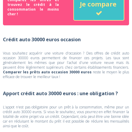
Je compare
trouvez le crédit à la
consommation le moins
cher !
Crédit auto 30000 euros occasion
Vous souhaitez acquérir une voiture d'occasion ? Des offres de crédit auto
occasion 30000 euros permettent de financer ces projets. Les taux sont
généralement les mêmes que pour l'achat d'une voiture neuve mais ils
peuvent être légèrement supérieurs chez certains établissements financiers.
Comparer les prêts auto occasion 30000 euros
reste le moyen le plus
efficace de trouver le meilleur taux !
Apport crédit auto 30000 euros : une obligation ?
L'appot n'est pas obligatoire pour un prêt à la consommation, même pour un
crédit auto 30000 euros. Si vous le souhaitez, vous pourrez en effet financer la
totalité de votre projet via un crédit. Cependant, cela peut être une bonne idée
car en réduisant le montant du prêt il est possible de réduire les mensualités
ainsi que le coût.