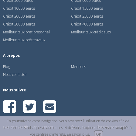
Crédit 5000 euros
Crédit 6000 euros
Crédit 10000 euros
Crédit 15000 euros
Crédit 20000 euros
Crédit 25000 euros
Crédit 30000 euros
Crédit 40000 euros
Meilleur taux prêt presonnel
Meilleur taux crédit auto
Meilleur taux prêt travaux
A propos
Blog
Mentions
Nous contacter
Nous suivre
En poursuivant votre navigation, vous acceptez l'utilisation de cookies afin de
Réalisé avec
à Paris - France
2017 / 2026 Checkmoncredit.fr
réaliser des statistiques d'audiences et de vous proposer les services adaptés à
vos centres d'intérêts.
En savoir plus
.
OK