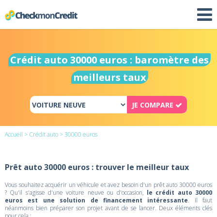
Crédit auto 30000 euros : baromètre des
meilleurs taux
JE COMPARE
Accueil
>
Crédit auto
> 30000 euros
Prêt auto 30000 euros : trouver le meilleur taux
Vous souhaitez acquérir un véhicule et avez besoin d'un prêt auto 30000 euros
? Qu'il s'agisse d'une voiture neuve ou d'occasion,
le crédit auto 30000
euros est une solution de financement intéressante
. Il faut
néanmoins bien préparer son projet avant de se lancer. Deux éléments clés
pour cela :