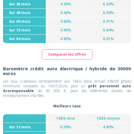
Sur 36 mois
4.30%
6.52%
Sur 48 mois
4.40%
6.50%
Sur 60 mois
4.60%
6.51%
Sur 72 mois
4.90%
6.64%
Sur 84 mois
4.90%
6.61%
Comparer les offres
Baromètre crédit auto électrique / hybride de 30000
euros
Les taux ci-dessous correspondent aux TAEG (taux annuel effectif global)
minimums constatés au 19/07/2026, pour un
prêt personnel auto
écoresponsable
de 30 000 €, pour les différentes durées de
remboursement inscrites.
Meilleurs taux
TAEG mini
TAEG moyen
Sur 12 mois
0.59%
4.60%