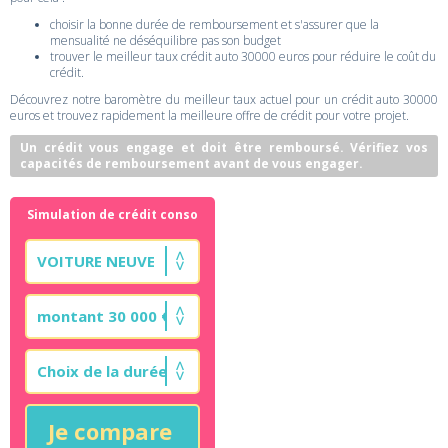
choisir la bonne durée de remboursement et s'assurer que la
mensualité ne déséquilibre pas son budget
trouver le meilleur taux crédit auto 30000 euros pour réduire le coût du
crédit.
Découvrez notre baromètre du meilleur taux actuel pour un crédit auto 30000
euros et trouvez rapidement la meilleure offre de crédit pour votre projet.
Un crédit vous engage et doit être remboursé. Vérifiez vos
capacités de remboursement avant de vous engager.
Simulation de crédit conso
Je compare