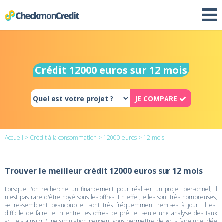
Crédit 12000 euros sur 12 mois
JE COMPARE
Accueil
>
Crédit à la consommation
>
12000 euros
> 12 mois
Trouver le meilleur crédit 12000 euros sur 12 mois
Lorsque l'on recherche un financement pour réaliser un projet personnel, il
n'est pas rare d'être noyé sous les offres. En effet, elles sont très nombreuses,
se ressemblent beaucoup et sont très fréquemment remises à jour. Il est
difficile de faire le tri entre les offres de prêt et seule une analyse des taux
actuels ainsi qu'une simulation peuvent vous permettre de vous faire une idée