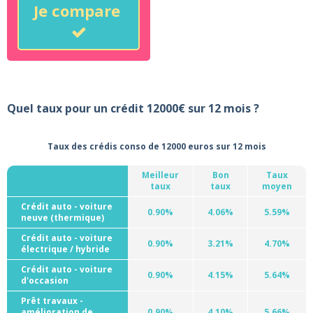
Je compare
Quel taux pour un crédit 12000€ sur 12 mois ?
Taux des crédis conso de 12000 euros sur 12 mois
Meilleur
Bon
Taux
taux
taux
moyen
Crédit auto - voiture
0.90%
4.06%
5.59%
neuve (thermique)
Crédit auto - voiture
0.90%
3.21%
4.70%
électrique / hybride
Crédit auto - voiture
0.90%
4.15%
5.64%
d'occasion
Prêt travaux -
amélioration de
0.90%
4.10%
5.66%