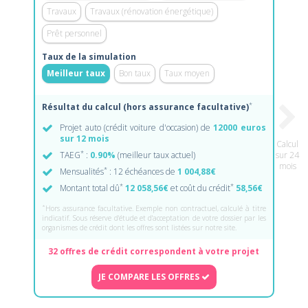
Travaux
Travaux (rénovation énergétique)
Prêt personnel
Taux de la simulation
Meilleur taux
Bon taux
Taux moyen
*
Résultat du calcul (hors assurance facultative)
Projet auto (crédit voiture d'occasion) de
12000 euros
sur 12 mois
Calcul
*
TAEG
:
0.90%
(meilleur taux actuel)
sur 24
mois
*
Mensualités
: 12 échéances de
1 004,88€
*
*
Montant total dû
12 058,56€
et coût du crédit
58,56€
*
Hors assurance facultative. Exemple non contractuel, calculé à titre
indicatif. Sous réserve d'étude et d'acceptation de votre dossier par les
organismes de crédit dont les offres sont listées sur notre site.
32 offres de crédit correspondent à votre projet
JE COMPARE LES OFFRES