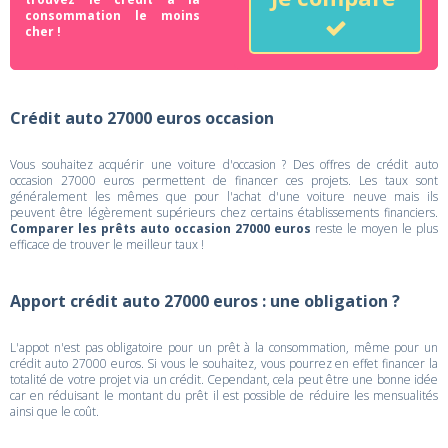
consommation le moins
cher !
Crédit auto 27000 euros occasion
Vous souhaitez acquérir une voiture d'occasion ? Des offres de crédit auto
occasion 27000 euros permettent de financer ces projets. Les taux sont
généralement les mêmes que pour l'achat d'une voiture neuve mais ils
peuvent être légèrement supérieurs chez certains établissements financiers.
Comparer les prêts auto occasion 27000 euros
reste le moyen le plus
efficace de trouver le meilleur taux !
Apport crédit auto 27000 euros : une obligation ?
L'appot n'est pas obligatoire pour un prêt à la consommation, même pour un
crédit auto 27000 euros. Si vous le souhaitez, vous pourrez en effet financer la
totalité de votre projet via un crédit. Cependant, cela peut être une bonne idée
car en réduisant le montant du prêt il est possible de réduire les mensualités
ainsi que le coût.