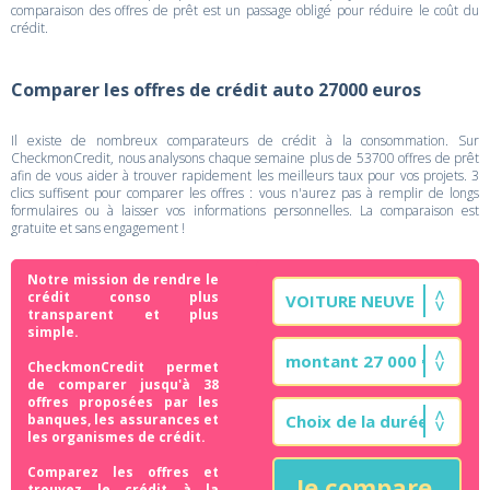
comparaison des offres de prêt est un passage obligé pour réduire le coût du
crédit.
Comparer les offres de crédit auto 27000 euros
Il existe de nombreux comparateurs de crédit à la consommation. Sur
CheckmonCredit, nous analysons chaque semaine plus de 53700 offres de prêt
afin de vous aider à trouver rapidement les meilleurs taux pour vos projets. 3
clics suffisent pour comparer les offres : vous n'aurez pas à remplir de longs
formulaires ou à laisser vos informations personnelles. La comparaison est
gratuite et sans engagement !
Notre mission de rendre le
crédit conso plus
transparent et plus
simple.
CheckmonCredit permet
de comparer jusqu'à 38
offres proposées par les
banques, les assurances et
les organismes de crédit.
Comparez les offres et
Je compare
trouvez le crédit à la