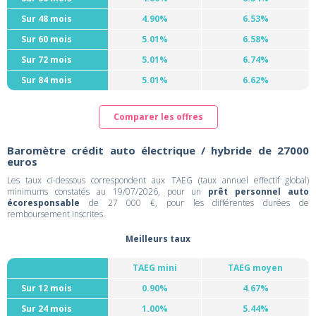
Sur 48 mois
4.90%
6.53%
Sur 60 mois
5.01%
6.58%
Sur 72 mois
5.01%
6.74%
Sur 84 mois
5.01%
6.62%
Comparer les offres
Baromètre crédit auto électrique / hybride de 27000
euros
Les taux ci-dessous correspondent aux TAEG (taux annuel effectif global)
minimums constatés au 19/07/2026, pour un
prêt personnel auto
écoresponsable
de 27 000 €, pour les différentes durées de
remboursement inscrites.
Meilleurs taux
TAEG mini
TAEG moyen
Sur 12 mois
0.90%
4.67%
Sur 24 mois
1.00%
5.44%