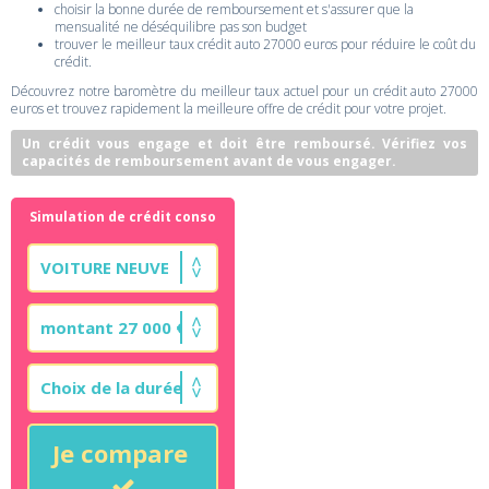
choisir la bonne durée de remboursement et s'assurer que la
mensualité ne déséquilibre pas son budget
trouver le meilleur taux crédit auto 27000 euros pour réduire le coût du
crédit.
Découvrez notre baromètre du meilleur taux actuel pour un crédit auto 27000
euros et trouvez rapidement la meilleure offre de crédit pour votre projet.
Un crédit vous engage et doit être remboursé. Vérifiez vos
capacités de remboursement avant de vous engager.
Simulation de crédit conso
Je compare