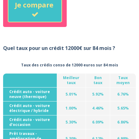
Je compare
Quel taux pour un crédit 12000€ sur 84 mois ?
Taux des crédis conso de 12000 euros sur 84 mois
Meilleur
Bon
Taux
taux
taux
moyen
Crédit auto - voiture
5.01%
5.92%
6.76%
neuve (thermique)
Crédit auto - voiture
1.00%
4.46%
5.65%
électrique / hybride
Crédit auto - voiture
5.30%
6.09%
6.86%
d'occasion
Prêt travaux -
amélioration de
5.30%
6.12%
6.98%