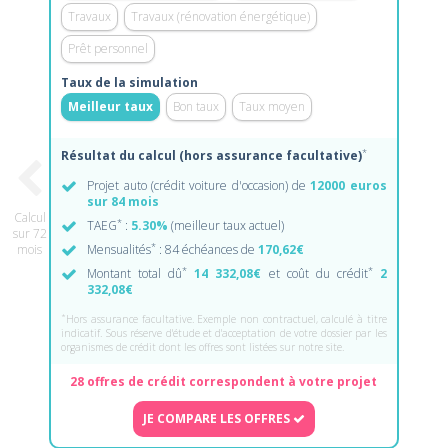
Travaux
Travaux (rénovation énergétique)
Prêt personnel
Taux de la simulation
Meilleur taux
Bon taux
Taux moyen
*
Résultat du calcul (hors assurance facultative)
Projet auto (crédit voiture d'occasion) de
12000 euros
sur 84 mois
Calcul
*
TAEG
:
5.30%
(meilleur taux actuel)
sur 72
*
mois
Mensualités
: 84 échéances de
170,62€
*
*
Montant total dû
14 332,08€
et coût du crédit
2
332,08€
*
Hors assurance facultative. Exemple non contractuel, calculé à titre
indicatif. Sous réserve d'étude et d'acceptation de votre dossier par les
organismes de crédit dont les offres sont listées sur notre site.
28 offres de crédit correspondent à votre projet
JE COMPARE LES OFFRES