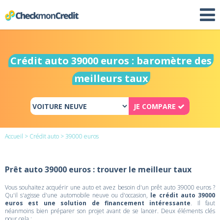
Crédit auto 39000 euros : baromètre des
meilleurs taux
JE COMPARE
Accueil
>
Crédit auto
> 39000 euros
Prêt auto 39000 euros : trouver le meilleur taux
Vous souhaitez acquérir une auto et avez besoin d'un prêt auto 39000 euros ?
Qu'il s'agisse d'une automobile neuve ou d'occasion,
le crédit auto 39000
euros est une solution de financement intéressante
. Il faut
néanmoins bien préparer son projet avant de se lancer. Deux éléments clés
pour cela :