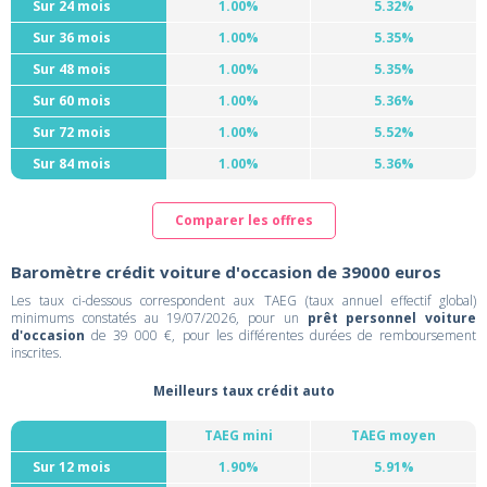
Sur 24 mois
1.00%
5.32%
Sur 36 mois
1.00%
5.35%
Sur 48 mois
1.00%
5.35%
Sur 60 mois
1.00%
5.36%
Sur 72 mois
1.00%
5.52%
Sur 84 mois
1.00%
5.36%
Comparer les offres
Baromètre crédit voiture d'occasion de 39000 euros
Les taux ci-dessous correspondent aux TAEG (taux annuel effectif global)
minimums constatés au 19/07/2026, pour un
prêt personnel voiture
d'occasion
de 39 000 €, pour les différentes durées de remboursement
inscrites.
Meilleurs taux crédit auto
TAEG mini
TAEG moyen
Sur 12 mois
1.90%
5.91%