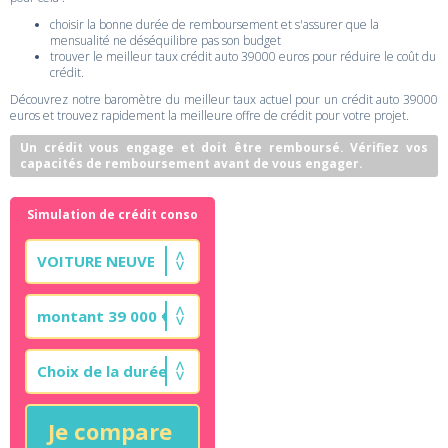
choisir la bonne durée de remboursement et s'assurer que la
mensualité ne déséquilibre pas son budget
trouver le meilleur taux crédit auto 39000 euros pour réduire le coût du
crédit.
Découvrez notre baromètre du meilleur taux actuel pour un crédit auto 39000
euros et trouvez rapidement la meilleure offre de crédit pour votre projet.
Un crédit vous engage et doit être remboursé. Vérifiez vos
capacités de remboursement avant de vous engager.
Simulation de crédit conso
Je compare