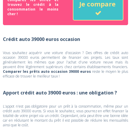
Je compare
trouvez le crédit à la
consommation le moins
cher !
Crédit auto 39000 euros occasion
Vous souhaitez acquérir une voiture d'occasion ? Des offres de crédit auto
occasion 39000 euros permettent de financer ces projets. Les taux sont
généralement les mêmes que pour l'achat d'une voiture neuve mais ils
peuvent être légèrement supérieurs chez certains établissements financiers.
Comparer les prêts auto occasion 39000 euros
reste le moyen le plus
efficace de trouver le meilleur taux !
Apport crédit auto 39000 euros : une obligation ?
L'appot n'est pas obligatoire pour un prêt à la consommation, même pour un
crédit auto 39000 euros. Si vous le souhaitez, vous pourrez en effet financer la
totalité de votre projet via un crédit. Cependant, cela peut être une bonne idée
car en réduisant le montant du prêt il est possible de réduire les mensualités
ainsi que le coût.