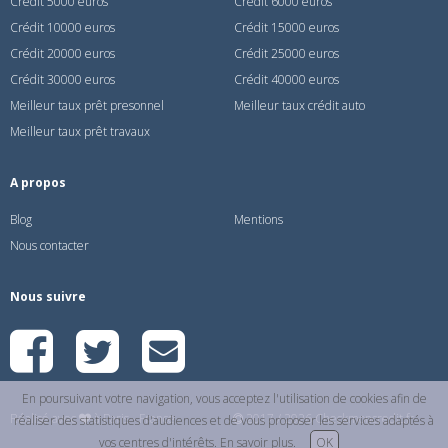
Crédit 5000 euros
Crédit 6000 euros
Crédit 10000 euros
Crédit 15000 euros
Crédit 20000 euros
Crédit 25000 euros
Crédit 30000 euros
Crédit 40000 euros
Meilleur taux prêt presonnel
Meilleur taux crédit auto
Meilleur taux prêt travaux
A propos
Blog
Mentions
Nous contacter
Nous suivre
En poursuivant votre navigation, vous acceptez l'utilisation de cookies afin de
Réalisé avec
à Paris - France
2017 / 2026 Checkmoncredit.fr
réaliser des statistiques d'audiences et de vous proposer les services adaptés à
vos centres d'intérêts.
En savoir plus
.
OK