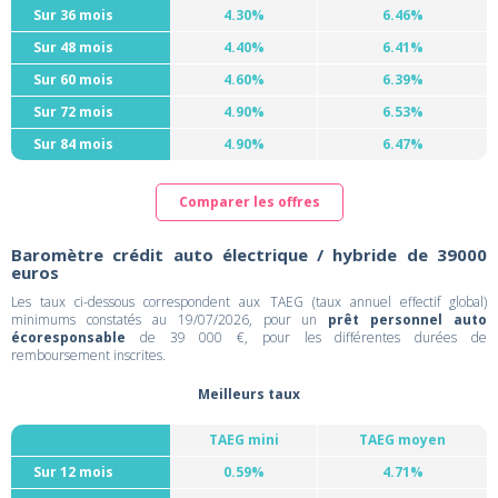
Sur 36 mois
4.30%
6.46%
Sur 48 mois
4.40%
6.41%
Sur 60 mois
4.60%
6.39%
Sur 72 mois
4.90%
6.53%
Sur 84 mois
4.90%
6.47%
Comparer les offres
Baromètre crédit auto électrique / hybride de 39000
euros
Les taux ci-dessous correspondent aux TAEG (taux annuel effectif global)
minimums constatés au 19/07/2026, pour un
prêt personnel auto
écoresponsable
de 39 000 €, pour les différentes durées de
remboursement inscrites.
Meilleurs taux
TAEG mini
TAEG moyen
Sur 12 mois
0.59%
4.71%