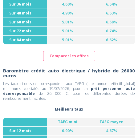
Sur 36 mois
4.60%
6.54%
Sur 48 mois
4.90%
6.53%
Sur 60 mois
5.01%
6.58%
Sur 72 mois
5.01%
6.74%
Sur 84 mois
5.01%
6.62%
Comparer les offres
Baromètre crédit auto électrique / hybride de 26000
euros
Les taux ci-dessous correspondent aux TAEG (taux annuel effectif global)
minimums constatés au 19/07/2026, pour un
prêt personnel auto
écoresponsable
de 26 000 €, pour les différentes durées de
remboursement inscrites.
Meilleurs taux
TAEG mini
TAEG moyen
Sur 12 mois
0.90%
4.67%