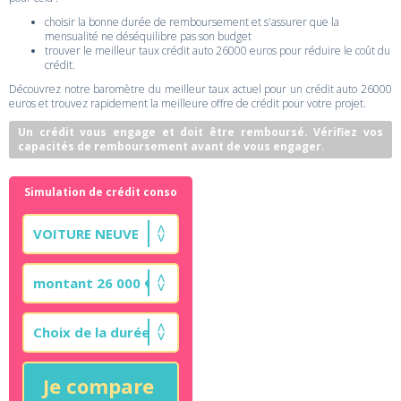
choisir la bonne durée de remboursement et s'assurer que la
mensualité ne déséquilibre pas son budget
trouver le meilleur taux crédit auto 26000 euros pour réduire le coût du
crédit.
Découvrez notre baromètre du meilleur taux actuel pour un crédit auto 26000
euros et trouvez rapidement la meilleure offre de crédit pour votre projet.
Un crédit vous engage et doit être remboursé. Vérifiez vos
capacités de remboursement avant de vous engager.
Simulation de crédit conso
Je compare