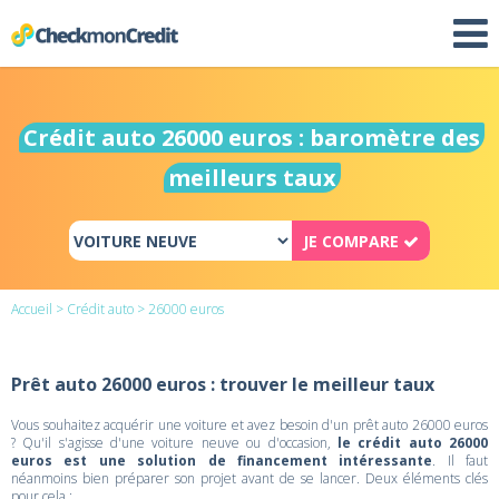
Crédit auto 26000 euros : baromètre des
meilleurs taux
JE COMPARE
Accueil
>
Crédit auto
> 26000 euros
Prêt auto 26000 euros : trouver le meilleur taux
Vous souhaitez acquérir une voiture et avez besoin d'un prêt auto 26000 euros
? Qu'il s'agisse d'une voiture neuve ou d'occasion,
le crédit auto 26000
euros est une solution de financement intéressante
. Il faut
néanmoins bien préparer son projet avant de se lancer. Deux éléments clés
pour cela :