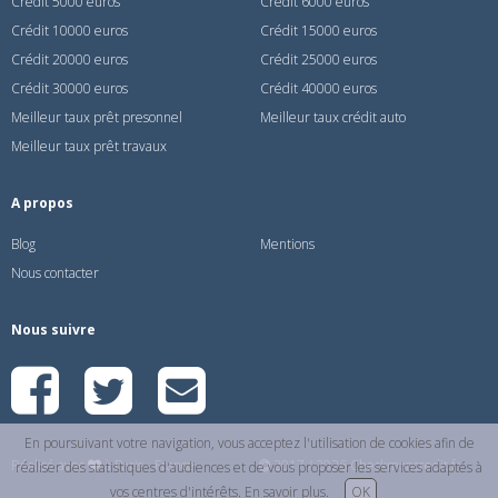
Crédit 5000 euros
Crédit 6000 euros
Crédit 10000 euros
Crédit 15000 euros
Crédit 20000 euros
Crédit 25000 euros
Crédit 30000 euros
Crédit 40000 euros
Meilleur taux prêt presonnel
Meilleur taux crédit auto
Meilleur taux prêt travaux
A propos
Blog
Mentions
Nous contacter
Nous suivre
En poursuivant votre navigation, vous acceptez l'utilisation de cookies afin de
Réalisé avec
à Paris - France
2017 / 2026 Checkmoncredit.fr
réaliser des statistiques d'audiences et de vous proposer les services adaptés à
vos centres d'intérêts.
En savoir plus
.
OK