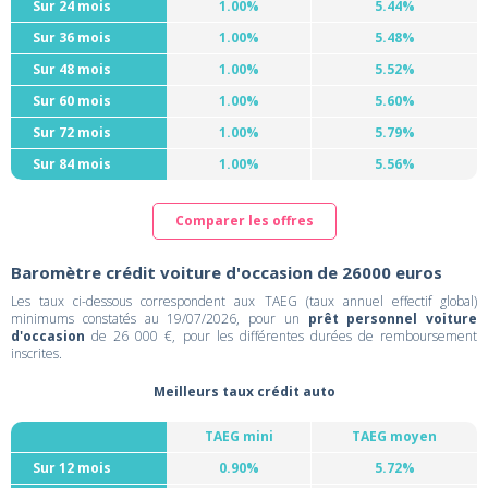
Sur 24 mois
1.00%
5.44%
Sur 36 mois
1.00%
5.48%
Sur 48 mois
1.00%
5.52%
Sur 60 mois
1.00%
5.60%
Sur 72 mois
1.00%
5.79%
Sur 84 mois
1.00%
5.56%
Comparer les offres
Baromètre crédit voiture d'occasion de 26000 euros
Les taux ci-dessous correspondent aux TAEG (taux annuel effectif global)
minimums constatés au 19/07/2026, pour un
prêt personnel voiture
d'occasion
de 26 000 €, pour les différentes durées de remboursement
inscrites.
Meilleurs taux crédit auto
TAEG mini
TAEG moyen
Sur 12 mois
0.90%
5.72%