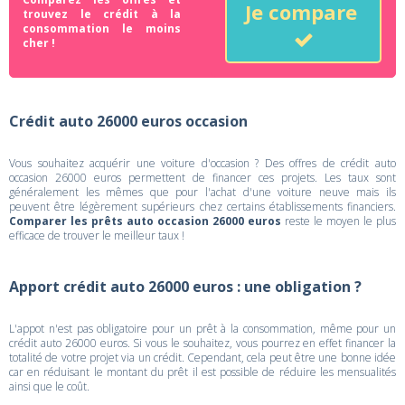
Je compare
trouvez le crédit à la
consommation le moins
cher !
Crédit auto 26000 euros occasion
Vous souhaitez acquérir une voiture d'occasion ? Des offres de crédit auto
occasion 26000 euros permettent de financer ces projets. Les taux sont
généralement les mêmes que pour l'achat d'une voiture neuve mais ils
peuvent être légèrement supérieurs chez certains établissements financiers.
Comparer les prêts auto occasion 26000 euros
reste le moyen le plus
efficace de trouver le meilleur taux !
Apport crédit auto 26000 euros : une obligation ?
L'appot n'est pas obligatoire pour un prêt à la consommation, même pour un
crédit auto 26000 euros. Si vous le souhaitez, vous pourrez en effet financer la
totalité de votre projet via un crédit. Cependant, cela peut être une bonne idée
car en réduisant le montant du prêt il est possible de réduire les mensualités
ainsi que le coût.