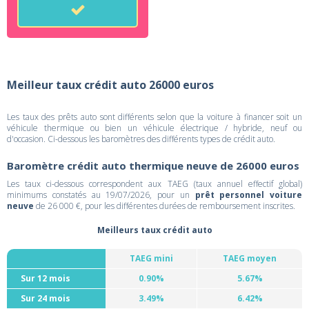
Meilleur taux crédit auto 26000 euros
Les taux des prêts auto sont différents selon que la voiture à financer soit un
véhicule thermique ou bien un véhicule électrique / hybride, neuf ou
d'occasion. Ci-dessous les baromètres des différents types de crédit auto.
Baromètre crédit auto thermique neuve de 26000 euros
Les taux ci-dessous correspondent aux TAEG (taux annuel effectif global)
minimums constatés au 19/07/2026, pour un
prêt personnel voiture
neuve
de 26 000 €, pour les différentes durées de remboursement inscrites.
Meilleurs taux crédit auto
TAEG mini
TAEG moyen
Sur 12 mois
0.90%
5.67%
Sur 24 mois
3.49%
6.42%