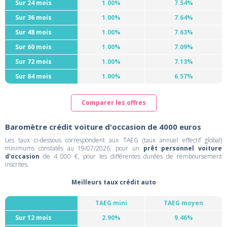
Sur 24 mois
1.00%
7.54%
Sur 36 mois
1.00%
7.64%
Sur 48 mois
1.00%
7.63%
Sur 60 mois
1.00%
7.09%
Sur 72 mois
1.00%
7.13%
Sur 84 mois
1.00%
6.57%
Comparer les offres
Baromètre crédit voiture d'occasion de 4000 euros
Les taux ci-dessous correspondent aux TAEG (taux annuel effectif global)
minimums constatés au 19/07/2026, pour un
prêt personnel voiture
d'occasion
de 4 000 €, pour les différentes durées de remboursement
inscrites.
Meilleurs taux crédit auto
TAEG mini
TAEG moyen
Sur 12 mois
2.90%
9.46%