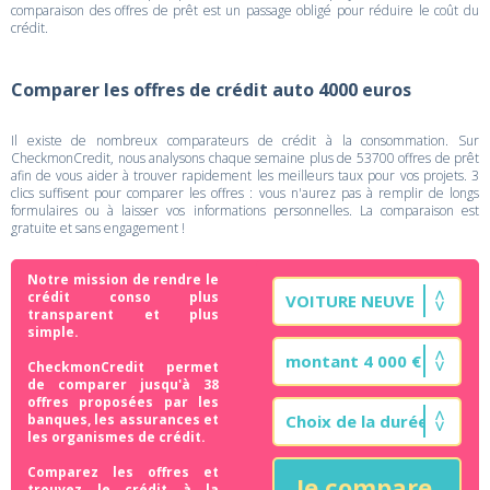
comparaison des offres de prêt est un passage obligé pour réduire le coût du
crédit.
Comparer les offres de crédit auto 4000 euros
Il existe de nombreux comparateurs de crédit à la consommation. Sur
CheckmonCredit, nous analysons chaque semaine plus de 53700 offres de prêt
afin de vous aider à trouver rapidement les meilleurs taux pour vos projets. 3
clics suffisent pour comparer les offres : vous n'aurez pas à remplir de longs
formulaires ou à laisser vos informations personnelles. La comparaison est
gratuite et sans engagement !
Notre mission de rendre le
crédit conso plus
transparent et plus
simple.
CheckmonCredit permet
de comparer jusqu'à 38
offres proposées par les
banques, les assurances et
les organismes de crédit.
Comparez les offres et
Je compare
trouvez le crédit à la