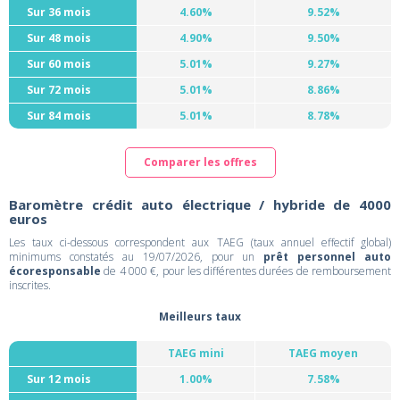
Sur 36 mois
4.60%
9.52%
Sur 48 mois
4.90%
9.50%
Sur 60 mois
5.01%
9.27%
Sur 72 mois
5.01%
8.86%
Sur 84 mois
5.01%
8.78%
Comparer les offres
Baromètre crédit auto électrique / hybride de 4000
euros
Les taux ci-dessous correspondent aux TAEG (taux annuel effectif global)
minimums constatés au 19/07/2026, pour un
prêt personnel auto
écoresponsable
de 4 000 €, pour les différentes durées de remboursement
inscrites.
Meilleurs taux
TAEG mini
TAEG moyen
Sur 12 mois
1.00%
7.58%