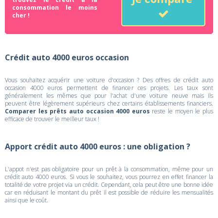
consommation le moins
cher !
Crédit auto 4000 euros occasion
Vous souhaitez acquérir une voiture d'occasion ? Des offres de crédit auto
occasion 4000 euros permettent de financer ces projets. Les taux sont
généralement les mêmes que pour l'achat d'une voiture neuve mais ils
peuvent être légèrement supérieurs chez certains établissements financiers.
Comparer les prêts auto occasion 4000 euros
reste le moyen le plus
efficace de trouver le meilleur taux !
Apport crédit auto 4000 euros : une obligation ?
L'appot n'est pas obligatoire pour un prêt à la consommation, même pour un
crédit auto 4000 euros. Si vous le souhaitez, vous pourrez en effet financer la
totalité de votre projet via un crédit. Cependant, cela peut être une bonne idée
car en réduisant le montant du prêt il est possible de réduire les mensualités
ainsi que le coût.