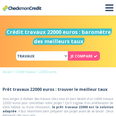
Crédit travaux 22000 euros : baromètre
des meilleurs taux
JE COMPARE
Accueil
>
Crédit travaux
> 22000 euros
Prêt travaux 22000 euros : trouver le meilleur taux
Vous songez à réaliser des travaux chez vous et avez besoin d'un crédit travaux
22000 euros pour concrétiser votre projet ? Qu'il s'agisse d'un amélioration de
votre habitat ou d'une rénovation,
le prêt travaux 22000 est la solution
adaptée
. Il faut néanmoins bien préparer son projet avant de se lancer. Deux
éléments clés pour cela :