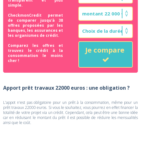
transparent et plus
simple.
CheckmonCredit permet
de comparer jusqu'à 38
offres proposées par les
banques, les assurances et
les organismes de crédit.
Comparez les offres et
Je compare
trouvez le crédit à la
consommation le moins
cher !
Apport prêt travaux 22000 euros : une obligation ?
L'appot n'est pas obligatoire pour un prêt à la consommation, même pour un
prêt travaux 22000 euros. Si vous le souhaitez, vous pourrez en effet financer la
totalité de votre projet via un crédit. Cependant, cela peut être une bonne idée
car en réduisant le montant du prêt il est possible de réduire les mensualités
ainsi que le coût.