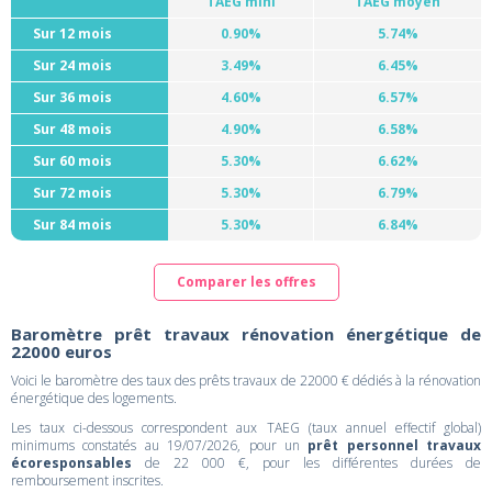
TAEG mini
TAEG moyen
Sur 12 mois
0.90%
5.74%
Sur 24 mois
3.49%
6.45%
Sur 36 mois
4.60%
6.57%
Sur 48 mois
4.90%
6.58%
Sur 60 mois
5.30%
6.62%
Sur 72 mois
5.30%
6.79%
Sur 84 mois
5.30%
6.84%
Comparer les offres
Baromètre prêt travaux rénovation énergétique de
22000 euros
Voici le baromètre des taux des prêts travaux de 22000 € dédiés à la rénovation
énergétique des logements.
Les taux ci-dessous correspondent aux TAEG (taux annuel effectif global)
minimums constatés au 19/07/2026, pour un
prêt personnel travaux
écoresponsables
de 22 000 €, pour les différentes durées de
remboursement inscrites.