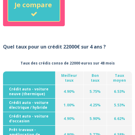
Je compare
Quel taux pour un crédit 22000€ sur 4 ans ?
Taux des crédis conso de 22000 euros sur 48 mois
Meilleur
Bon
Taux
taux
taux
moyen
Crédit auto - voiture
4.90%
5.75%
6.53%
neuve (thermique)
Crédit auto - voiture
1.00%
4.25%
5.53%
électrique / hybride
Crédit auto - voiture
4.90%
5.90%
6.62%
d'occasion
Prêt travaux -
amélioration de
4.90%
5.77%
6.58%