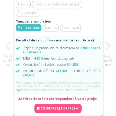
Travaux
Travaux (rénovation énergétique)
Prêt personnel
Taux de la simulation
Meilleur taux
Bon taux
Taux moyen
*
Résultat du calcul (hors assurance facultative)
Projet auto (crédit voiture d'occasion) de
22000 euros
sur 48 mois
Calcul
Calcul
*
TAEG
:
4.90%
(meilleur taux actuel)
sur 36
sur 60
*
mois
Mensualités
: 48 échéances de
504,55€
mois
*
*
Montant total dû
24 218,40€
et coût du crédit
2
218,40€
*
Hors assurance facultative. Exemple non contractuel, calculé à titre
indicatif. Sous réserve d'étude et d'acceptation de votre dossier par les
organismes de crédit dont les offres sont listées sur notre site.
32 offres de crédit correspondent à votre projet
JE COMPARE LES OFFRES