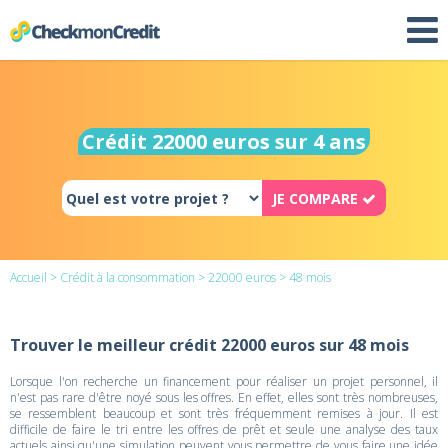
Crédit 22000 euros sur 4 ans
JE COMPARE
Accueil
>
Crédit à la consommation
>
22000 euros
> 48 mois
Trouver le meilleur crédit 22000 euros sur 48 mois
Lorsque l'on recherche un financement pour réaliser un projet personnel, il
n'est pas rare d'être noyé sous les offres. En effet, elles sont très nombreuses,
se ressemblent beaucoup et sont très fréquemment remises à jour. Il est
difficile de faire le tri entre les offres de prêt et seule une analyse des taux
actuels ainsi qu'une simulation peuvent vous permettre de vous faire une idée