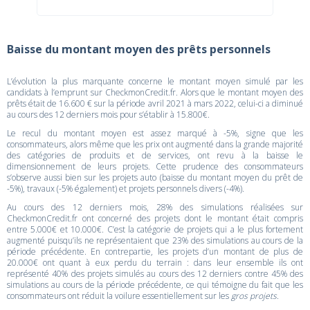
Baisse du montant moyen des prêts personnels
L’évolution la plus marquante concerne le montant moyen simulé par les
candidats à l’emprunt sur CheckmonCredit.fr. Alors que le montant moyen des
prêts était de 16.600 € sur la période avril 2021 à mars 2022, celui-ci a diminué
au cours des 12 derniers mois pour s’établir à 15.800€.
Le recul du montant moyen est assez marqué à -5%, signe que les
consommateurs, alors même que les prix ont augmenté dans la grande majorité
des catégories de produits et de services, ont revu à la baisse le
dimensionnement de leurs projets. Cette prudence des consommateurs
s’observe aussi bien sur les projets auto (baisse du montant moyen du prêt de
-5%), travaux (-5% également) et projets personnels divers (-4%).
Au cours des 12 derniers mois, 28% des simulations réalisées sur
CheckmonCredit.fr ont concerné des projets dont le montant était compris
entre 5.000€ et 10.000€. C’est la catégorie de projets qui a le plus fortement
augmenté puisqu’ils ne représentaient que 23% des simulations au cours de la
période précédente. En contrepartie, les projets d’un montant de plus de
20.000€ ont quant à eux perdu du terrain : dans leur ensemble ils ont
représenté 40% des projets simulés au cours des 12 derniers contre 45% des
simulations au cours de la période précédente, ce qui témoigne du fait que les
consommateurs ont réduit la voilure essentiellement sur les
gros projets
.