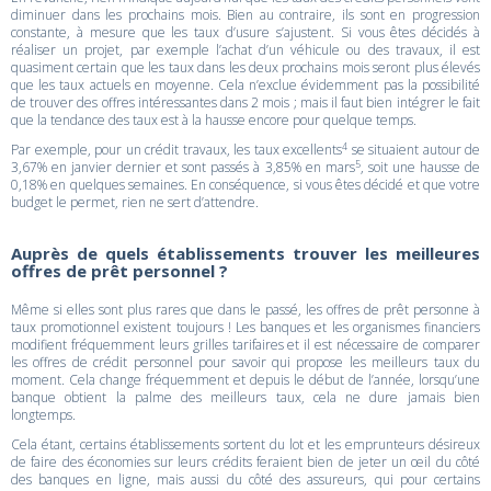
diminuer dans les prochains mois. Bien au contraire, ils sont en progression
constante, à mesure que les taux d’usure s’ajustent. Si vous êtes décidés à
réaliser un projet, par exemple l’achat d’un véhicule ou des travaux, il est
quasiment certain que les taux dans les deux prochains mois seront plus élevés
que les taux actuels en moyenne. Cela n’exclue évidemment pas la possibilité
de trouver des offres intéressantes dans 2 mois ; mais il faut bien intégrer le fait
que la tendance des taux est à la hausse encore pour quelque temps.
4
Par exemple, pour un crédit travaux, les taux excellents
se situaient autour de
5
3,67% en janvier dernier et sont passés à 3,85% en mars
, soit une hausse de
0,18% en quelques semaines. En conséquence, si vous êtes décidé et que votre
budget le permet, rien ne sert d’attendre.
Auprès de quels établissements trouver les meilleures
offres de prêt personnel ?
Même si elles sont plus rares que dans le passé, les offres de prêt personne à
taux promotionnel existent toujours ! Les banques et les organismes financiers
modifient fréquemment leurs grilles tarifaires et il est nécessaire de comparer
les offres de crédit personnel pour savoir qui propose les meilleurs taux du
moment. Cela change fréquemment et depuis le début de l’année, lorsqu’une
banque obtient la palme des meilleurs taux, cela ne dure jamais bien
longtemps.
Cela étant, certains établissements sortent du lot et les emprunteurs désireux
de faire des économies sur leurs crédits feraient bien de jeter un œil du côté
des banques en ligne, mais aussi du côté des assureurs, qui pour certains