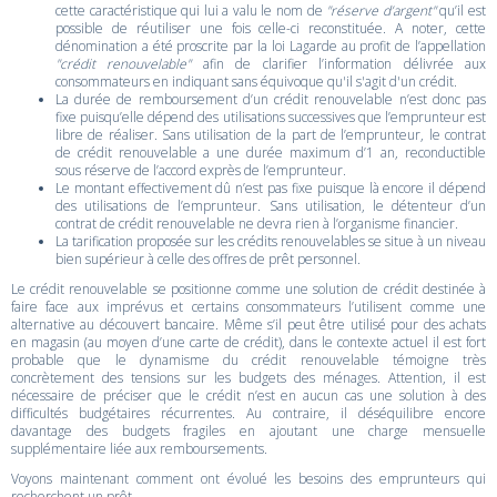
cette caractéristique qui lui a valu le nom de
"réserve d’argent"
qu’il est
possible de réutiliser une fois celle-ci reconstituée. A noter, cette
dénomination a été proscrite par la loi Lagarde au profit de l’appellation
"crédit renouvelable"
afin de clarifier l’information délivrée aux
consommateurs en indiquant sans équivoque qu'il s'agit d'un crédit.
La durée de remboursement d’un crédit renouvelable n’est donc pas
fixe puisqu’elle dépend des utilisations successives que l’emprunteur est
libre de réaliser. Sans utilisation de la part de l’emprunteur, le contrat
de crédit renouvelable a une durée maximum d’1 an, reconductible
sous réserve de l’accord exprès de l’emprunteur.
Le montant effectivement dû n’est pas fixe puisque là encore il dépend
des utilisations de l’emprunteur. Sans utilisation, le détenteur d’un
contrat de crédit renouvelable ne devra rien à l’organisme financier.
La tarification proposée sur les crédits renouvelables se situe à un niveau
bien supérieur à celle des offres de prêt personnel.
Le crédit renouvelable se positionne comme une solution de crédit destinée à
faire face aux imprévus et certains consommateurs l’utilisent comme une
alternative au découvert bancaire. Même s’il peut être utilisé pour des achats
en magasin (au moyen d’une carte de crédit), dans le contexte actuel il est fort
probable que le dynamisme du crédit renouvelable témoigne très
concrètement des tensions sur les budgets des ménages. Attention, il est
nécessaire de préciser que le crédit n’est en aucun cas une solution à des
difficultés budgétaires récurrentes. Au contraire, il déséquilibre encore
davantage des budgets fragiles en ajoutant une charge mensuelle
supplémentaire liée aux remboursements.
Voyons maintenant comment ont évolué les besoins des emprunteurs qui
recherchent un prêt.