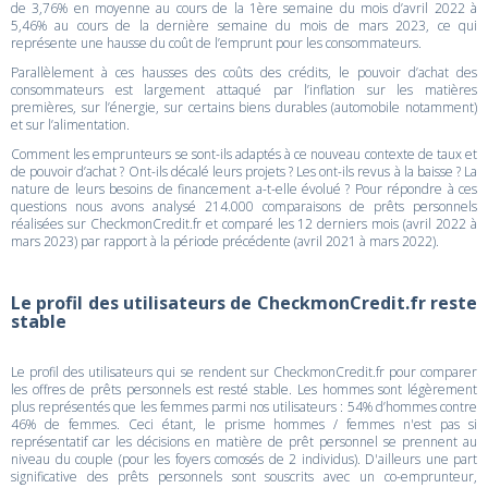
de 3,76% en moyenne au cours de la 1ère semaine du mois d’avril 2022 à
5,46% au cours de la dernière semaine du mois de mars 2023, ce qui
représente une hausse du coût de l’emprunt pour les consommateurs.
Parallèlement à ces hausses des coûts des crédits, le pouvoir d’achat des
consommateurs est largement attaqué par l’inflation sur les matières
premières, sur l’énergie, sur certains biens durables (automobile notamment)
et sur l’alimentation.
Comment les emprunteurs se sont-ils adaptés à ce nouveau contexte de taux et
de pouvoir d’achat ? Ont-ils décalé leurs projets ? Les ont-ils revus à la baisse ? La
nature de leurs besoins de financement a-t-elle évolué ? Pour répondre à ces
questions nous avons analysé 214.000 comparaisons de prêts personnels
réalisées sur CheckmonCredit.fr et comparé les 12 derniers mois (avril 2022 à
mars 2023) par rapport à la période précédente (avril 2021 à mars 2022).
Le profil des utilisateurs de CheckmonCredit.fr reste
stable
Le profil des utilisateurs qui se rendent sur CheckmonCredit.fr pour comparer
les offres de prêts personnels est resté stable. Les hommes sont légèrement
plus représentés que les femmes parmi nos utilisateurs : 54% d’hommes contre
46% de femmes. Ceci étant, le prisme hommes / femmes n'est pas si
représentatif car les décisions en matière de prêt personnel se prennent au
niveau du couple (pour les foyers comosés de 2 individus). D'ailleurs une part
significative des prêts personnels sont souscrits avec un co-emprunteur,