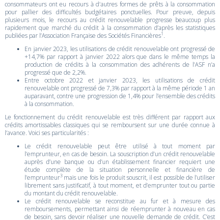
consommateurs ont eu recours à d'autres formes de prêts à la consommation
pour pallier des difficultés budgétaires ponctuelles. Pour preuve, depuis
plusieurs mois, le recours au crédit renouvelable progresse beaucoup plus
rapidement que marché du crédit à la consommation d’après les statistiques
1
publiées par l’Association Française des Sociétés Financières
.
En janvier 2023, les utilisations de crédit renouvelable ont progressé de
+14,7% par rapport à janvier 2022 alors que dans le même temps la
production de crédits à la consommation des adhérents de l’ASF n’a
progressé que de 2,2%.
Entre octobre 2022 et janvier 2023, les utilisations de crédit
renouvelable ont progressé de 7,3% par rapport à la même période 1 an
auparavant, contre une progression de 1,4% pour l’ensemble des crédits
à la consommation.
Le fonctionnement du crédit renouvelable est très différent par rapport aux
crédits amortissables classiques qui se remboursent sur une durée connue à
l’avance. Voici ses particularités :
Le crédit renouvelable peut être utilisé à tout moment par
l’emprunteur, en cas de besoin. La souscription d’un crédit renouvelable
auprès d’une banque ou d’un établissement financier requiert une
étude complète de la situation personnelle et financière de
3
l’emprunteur
mais une fois le produit souscrit, il est possible de l’utiliser
librement sans justificatif, à tout moment, et d’emprunter tout ou partie
du montant du crédit renouvelable.
Le crédit renouvelable se reconstitue au fur et à mesure des
remboursements, permettant ainsi de réemprunter à nouveau en cas
de besoin, sans devoir réaliser une nouvelle demande de crédit. C’est