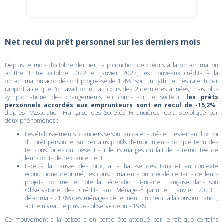
Net recul du prêt personnel sur les derniers mois
Depuis le mois d’octobre dernier, la production de crédits à la consommation
souffre. Entre octobre 2022 et janvier 2023, les nouveaux crédits à la
1
consommation accordés ont progressé de 1,4%
soit un rythme très ralenti par
rapport à ce que l'on avait connu au cours des 2 dernières années, mais plus
symptomatique des changements en cours sur le secteur,
les prêts
1
personnels accordés aux emprunteurs sont en recul de -15,2%
d'après l'Association Française des Sociétés Financières. Cela s’explique par
deux phénomènes :
Les établissements financiers se sont auto-censurés en resserrant l'octroi
du prêt personnel sur certains profils d’emprunteurs compte tenu des
tensions fortes qui pèsent sur leurs marges du fait de la remontée de
leurs coûts de refinancement.
Face à la hausse des prix, à la hausse des taux et au contexte
économique déprimé, les consommateurs ont décalé certains de leurs
projets, comme le note la Fédération Bancaire Française dans son
2
Observatoire des Crédits aux Ménages
paru en janvier 2023 :
désormais 21,8% des ménages détiennent un crédit à la consommation,
soit le niveau le plus bas observé depuis 1989.
Ce mouvement à la baisse a en partie été atténué par le fait que certains