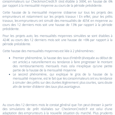
consommateurs sur CheckmonCredit.fr s’est établie à 369€, en hausse de 6%
par rapport à la mensualité moyenne au cours de la période précédente.
Cette hausse de la mensualité moyenne s’observe sur tous les projets des
emprunteurs et notamment sur les projets travaux ! En effet, pour les prêts
travaux, les emprunteurs ont simulé des mensualités de 405€ en moyenne au
cours des 12 derniers mois soit une hausse de 13% par rapport à la période
précédente.
Pour les projets auto, les mensualités moyennes simulées se sont établies à
424€ au cours des 12 derniers mois soit une hausse de +6% par rapport à la
période précédente.
Cette hausse des mensualités moyennes est liée à 2 phénomènes :
Premier phénomène, la hausse des taux d’intérêt (évoquée au début de
cet article) a naturellement eu tendance à faire progresser le montant
des remboursements mensuels mais cela n’explique qu’une petite
partie de la hausse de la mensualité moyenne
Le second phénomène, qui explique le gros de la hausse de la
mensualité moyenne, est le fait que les consommateurs ont eu tendance
à simuler des prêts sur des durées légèrement plus courtes, sans doute
afin de tenter d’obtenir des taux plus avantageux.
Au cours des 12 derniers mois le constat général que l’on peut dresser à partir
des simulations de prêt réalisées sur CheckmonCredit.fr est celui d’une
adaptation des emprunteurs à la nouvelle situation du marché. Plus prudents