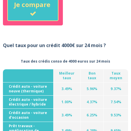
Je compare
Quel taux pour un crédit 4000€ sur 24 mois ?
Taux des crédis conso de 4000 euros sur 24 mois
Meilleur
Bon
Taux
taux
taux
moyen
Crédit auto - voiture
3.49%
5.96%
9.37%
neuve (thermique)
Crédit auto - voiture
1.00%
4.37%
7.54%
électrique / hybride
Crédit auto - voiture
3.49%
6.25%
9.53%
d'occasion
Prêt travaux -
amélioration de
3.49%
6.28%
9.65%