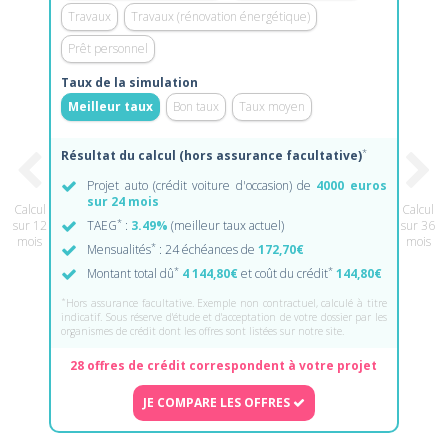
Travaux
Travaux (rénovation énergétique)
Prêt personnel
Taux de la simulation
Meilleur taux
Bon taux
Taux moyen
*
Résultat du calcul (hors assurance facultative)
Projet auto (crédit voiture d'occasion) de
4000 euros
sur 24 mois
Calcul
Calcul
*
sur 12
TAEG
:
3.49%
(meilleur taux actuel)
sur 36
mois
mois
*
Mensualités
: 24 échéances de
172,70€
*
*
Montant total dû
4 144,80€
et coût du crédit
144,80€
*
Hors assurance facultative. Exemple non contractuel, calculé à titre
indicatif. Sous réserve d'étude et d'acceptation de votre dossier par les
organismes de crédit dont les offres sont listées sur notre site.
28 offres de crédit correspondent à votre projet
JE COMPARE LES OFFRES