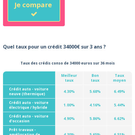
Je compare
Quel taux pour un crédit 34000€ sur 3 ans ?
Taux des crédis conso de 34000 euros sur 36 mois
Meilleur
Bon
Taux
taux
taux
moyen
Crédit auto - voiture
4.30%
5.68%
6.49%
neuve (thermique)
Crédit auto - voiture
1.00%
4.16%
5.44%
électrique / hybride
Crédit auto - voiture
4.90%
5.86%
6.62%
d'occasion
Prêt travaux -
amélioration de
4.30%
5.65%
6.51%