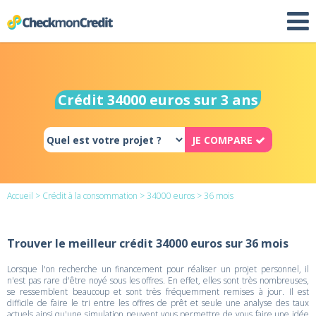
Crédit 34000 euros sur 3 ans
JE COMPARE
Accueil
>
Crédit à la consommation
>
34000 euros
> 36 mois
Trouver le meilleur crédit 34000 euros sur 36 mois
Lorsque l'on recherche un financement pour réaliser un projet personnel, il
n'est pas rare d'être noyé sous les offres. En effet, elles sont très nombreuses,
se ressemblent beaucoup et sont très fréquemment remises à jour. Il est
difficile de faire le tri entre les offres de prêt et seule une analyse des taux
actuels ainsi qu'une simulation peuvent vous permettre de vous faire une idée