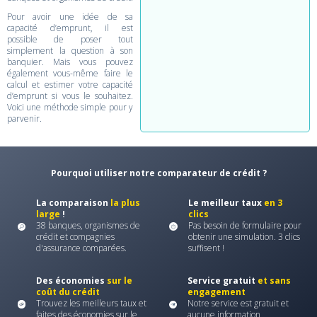
Pour avoir une idée de sa
capacité d’emprunt, il est
possible de poser tout
simplement la question à son
banquier. Mais vous pouvez
également vous-même faire le
calcul et estimer votre capacité
d’emprunt si vous le souhaitez.
Voici une méthode simple pour y
parvenir.
Pourquoi utiliser notre comparateur de crédit ?
La comparaison
la plus
Le meilleur taux
en 3
large
!
clics
38 banques, organismes de
Pas besoin de formulaire pour
crédit et compagnies
obtenir une simulation. 3 clics
d'assurance comparées.
suffisent !
Des économies
sur le
Service gratuit
et sans
coût du crédit
engagement
Trouvez les meilleurs taux et
Notre service est gratuit et
faites des économies sur le
aucune information