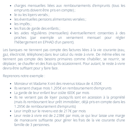
charges mensuelles liées aux remboursements d’emprunts (tous les
emprunts doivent être pris en compte) ;
le ou les loyers versés ;
les éventuelles pensions alimentaires versées ;
les impôts ;
les frais de garde des enfants ;
les aides régulières (mensuelles) éventuellement consenties à des
proches (par exemple un versement mensuel pour régler
l’hébergement en EPHAD d’un parent).
Les banques ne tiennent pas compte des factures liées à la vie courante (eau,
gaz, électricité, téléphone) dans leur calcul du reste à vivre. De même elles ne
tiennent pas compte des besoins primaires comme s’habiller, se nourrir, se
déplacer, se chauffer et des frais qu’ils occasionnent. Pour autant, le reste à vivre
devra être suffisant pour y faire face.
Reprenons notre exemple :
Monsieur et Madame X ont des revenus totaux de 4.350€
Ils versent chaque mois 1.295€ en remboursement d’emprunts
La garde de leur enfant leur coûte 600€ par mois
Ils ne versent pas de loyer puisqu’ils sont en accession à la propriété
(mais ils remboursent leur prêt immobilier, déjà pris en compte dans les
1.295€ de remboursement d’emprunts)
Leur impôt sur le revenu est de 217€ par mois
Leur reste à vivre est de 2.238€ par mois, ce qui leur laisse une marge
de manœuvre suffisante pour gérer les frais de la vie courante d’une
famille de 3 personnes.