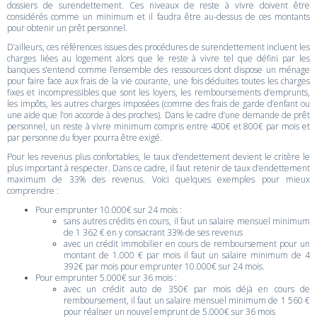
dossiers de surendettement. Ces niveaux de reste à vivre doivent être
considérés comme un minimum et il faudra être au-dessus de ces montants
pour obtenir un prêt personnel.
D’ailleurs, ces références issues des procédures de surendettement incluent les
charges liées au logement alors que le reste à vivre tel que défini par les
banques s’entend comme l’ensemble des ressources dont dispose un ménage
pour faire face aux frais de la vie courante, une fois déduites toutes les charges
fixes et incompressibles que sont les loyers, les remboursements d’emprunts,
les impôts, les autres charges imposées (comme des frais de garde d’enfant ou
une aide que l’on accorde à des proches). Dans le cadre d’une demande de prêt
personnel, un reste à vivre minimum compris entre 400€ et 800€ par mois et
par personne du foyer pourra être exigé.
Pour les revenus plus confortables, le taux d’endettement devient le critère le
plus important à respecter. Dans ce cadre, il faut retenir de taux d’endettement
maximum de 33% des revenus. Voici quelques exemples pour mieux
comprendre :
Pour emprunter 10.000€ sur 24 mois :
sans autres crédits en cours, il faut un salaire mensuel minimum
de 1 362 € en y consacrant 33% de ses revenus
avec un crédit immobilier en cours de remboursement pour un
montant de 1.000 € par mois il faut un salaire minimum de 4
392€ par mois pour emprunter 10.000€ sur 24 mois.
Pour emprunter 5.000€ sur 36 mois :
avec un crédit auto de 350€ par mois déjà en cours de
remboursement, il faut un salaire mensuel minimum de 1 560 €
pour réaliser un nouvel emprunt de 5.000€ sur 36 mois