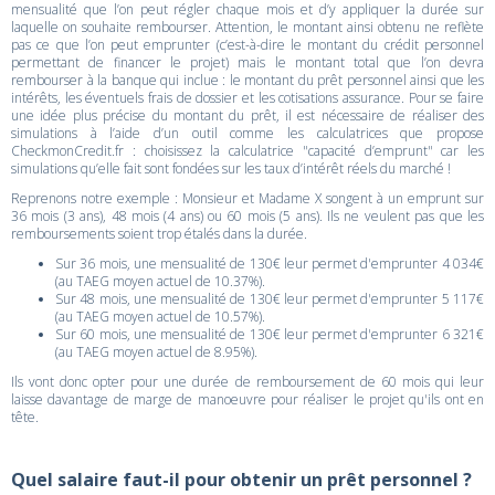
mensualité que l’on peut régler chaque mois et d’y appliquer la durée sur
laquelle on souhaite rembourser. Attention, le montant ainsi obtenu ne reflète
pas ce que l’on peut emprunter (c’est-à-dire le montant du crédit personnel
permettant de financer le projet) mais le montant total que l’on devra
rembourser à la banque qui inclue : le montant du prêt personnel ainsi que les
intérêts, les éventuels frais de dossier et les cotisations assurance. Pour se faire
une idée plus précise du montant du prêt, il est nécessaire de réaliser des
simulations à l’aide d’un outil comme les calculatrices que propose
CheckmonCredit.fr : choisissez la calculatrice "capacité d’emprunt" car les
simulations qu’elle fait sont fondées sur les taux d’intérêt réels du marché !
Reprenons notre exemple : Monsieur et Madame X songent à un emprunt sur
36 mois (3 ans), 48 mois (4 ans) ou 60 mois (5 ans). Ils ne veulent pas que les
remboursements soient trop étalés dans la durée.
Sur 36 mois, une mensualité de 130€ leur permet d'emprunter 4 034€
(au TAEG moyen actuel de 10.37%).
Sur 48 mois, une mensualité de 130€ leur permet d'emprunter 5 117€
(au TAEG moyen actuel de 10.57%).
Sur 60 mois, une mensualité de 130€ leur permet d'emprunter 6 321€
(au TAEG moyen actuel de 8.95%).
Ils vont donc opter pour une durée de remboursement de 60 mois qui leur
laisse davantage de marge de manoeuvre pour réaliser le projet qu'ils ont en
tête.
Quel salaire faut-il pour obtenir un prêt personnel ?