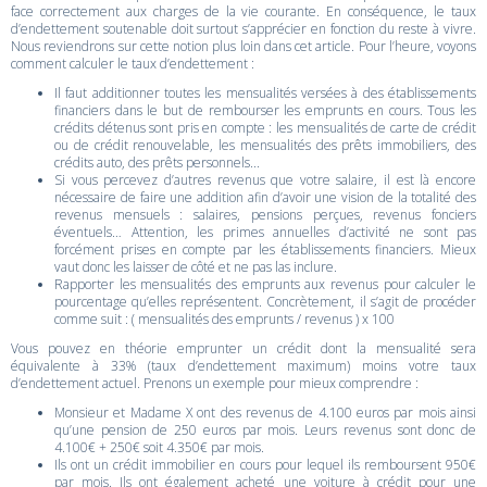
face correctement aux charges de la vie courante. En conséquence, le taux
d’endettement soutenable doit surtout s’apprécier en fonction du reste à vivre.
Nous reviendrons sur cette notion plus loin dans cet article. Pour l’heure, voyons
comment calculer le taux d’endettement :
Il faut additionner toutes les mensualités versées à des établissements
financiers dans le but de rembourser les emprunts en cours. Tous les
crédits détenus sont pris en compte : les mensualités de carte de crédit
ou de crédit renouvelable, les mensualités des prêts immobiliers, des
crédits auto, des prêts personnels...
Si vous percevez d’autres revenus que votre salaire, il est là encore
nécessaire de faire une addition afin d’avoir une vision de la totalité des
revenus mensuels : salaires, pensions perçues, revenus fonciers
éventuels… Attention, les primes annuelles d’activité ne sont pas
forcément prises en compte par les établissements financiers. Mieux
vaut donc les laisser de côté et ne pas las inclure.
Rapporter les mensualités des emprunts aux revenus pour calculer le
pourcentage qu’elles représentent. Concrètement, il s’agit de procéder
comme suit : ( mensualités des emprunts / revenus ) x 100
Vous pouvez en théorie emprunter un crédit dont la mensualité sera
équivalente à 33% (taux d’endettement maximum) moins votre taux
d’endettement actuel. Prenons un exemple pour mieux comprendre :
Monsieur et Madame X ont des revenus de 4.100 euros par mois ainsi
qu’une pension de 250 euros par mois. Leurs revenus sont donc de
4.100€ + 250€ soit 4.350€ par mois.
Ils ont un crédit immobilier en cours pour lequel ils remboursent 950€
par mois. Ils ont également acheté une voiture à crédit pour une