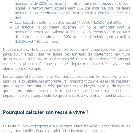
mensualité de 280€ par mois. Enfin, ils ont un crédit renouvelable pour
lequel ils remboursent actuellement 65€ par mois. Le total de leurs
mensualités de crédit est donc de 950€ + 280€ + 65€ soit 1.295€ par
mois.
Leur taux d’endettement actuel est de ( 1.295€ / 4.350€ ) soit 30%.
En théorie ils pourraient souscrire un nouvel emprunt dont la
mensualité serait équivalente à 3% de leurs revenus (33% de taux
d’endettement maximum - 30% de taux d’endettement actuel) x
4.350€, soit 130€ par mois.
Nous insistons sur le fait que cet exemple est purement théorique ! Ce n’est pas
parce qu’un emprunteur ne sature pas son taux d’endettement maximum
qu’un nouveau crédit pourra lui être accordé. Le taux d’endettement fonctionne
comme un plafond théorique à ne pas dépasser mais ce n’est pas le seul
élément pris en compte.
Les banques et établissements financiers s’appuient sur le reste à vivre pour
juger de la solvabilité des emprunteurs. L’important pour elles est de s’assurer
que le nouvel emprunt ne déséquilibrera pas le budget mensuel du foyer et
que les emprunteurs pourront le rembourser jusqu’à son terme. Il est donc
important de bien comprendre ce qu’est le reste à vivre et comment le calculer.
Pourquoi calculer son reste à vivre ?
Le reste à vivre correspond à la différence entre les revenus mensuels et les
charges mensuelles. Pour le calculer, il faudra donc tenir compte :