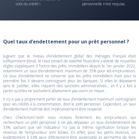
coût du crédit !
personnelle n'est requise.
Quel taux d’endettement pour un prêt personnel ?
Jugeant que le niveau d’endettement global des ménages Français était
suffisamment élevé, le Haut conseil de stabilité financière a édicté de nouvelles
règles s’appliquant à l’octroi des prêts immobiliers depuis le 1er janvier 2022,
notamment un taux d’endettement maximum de 35% pour les emprunteurs.
Ce taux d’endettement ne concerne que les prêts immobiliers mais pour la
première fois il devient contraignant pour les banques. Si elles le dépassent
sans le justifier, elles risquent des sanctions administratives… et il y a fort à
parier qu’elles ne souhaitent absolument pas courir ce risque.
Il n’y a pas à proprement parler de taux d’endettement maximum contraignant
pour les crédits à la consommation, dont le prêt personnel. Cependant, un taux
d’endettement maîtrisé doit impérativement être respecté.
Chez CheckmonCredit nous incitons fortement les emprunteurs qui
recherchent un prêt personnel à ne pas dépasser un taux d’endettement de
33%, sachant que cet indicateur n’a pas la même signification lorsque les
revenus de l’emprunteur sont faibles. En effet, pour les petits revenus, un
endettement à 33% peut difficilement être soutenable et permettre de faire