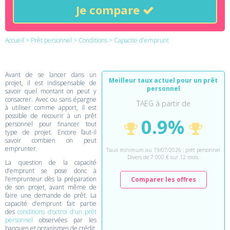
Je compare
Accueil
>
Prêt personnel
>
Conditions
> Capacite d'emprunt
Avant de se lancer dans un
Meilleur taux actuel pour un prêt
projet, il est indispensable de
personnel
savoir quel montant on peut y
consacrer. Avec ou sans épargne
TAEG à partir de
à utiliser comme apport, il est
possible de recourir à un prêt
0.9%
personnel pour financer tout
type de projet. Encore faut-il
savoir combien on peut
emprunter.
Taux minimum au 19/07/2026 : prêt personnel
Divers de 7 000 € sur 12 mois.
La question de la capacité
d’emprunt se pose donc à
l’emprunteur dès la préparation
Comparer les offres
de son projet, avant même de
faire une demande de prêt. La
capacité d’emprunt fait partie
des
conditions d’octroi d'un prêt
personnel
observées par les
banques et organismes de crédit.