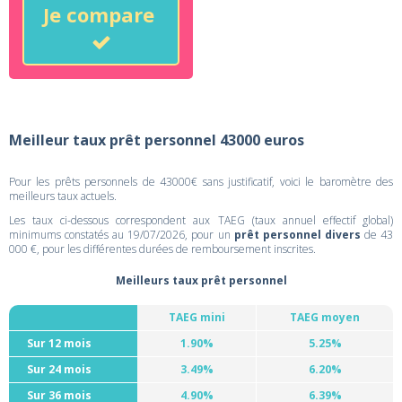
Je compare
Meilleur taux prêt personnel 43000 euros
Pour les prêts personnels de 43000€ sans justificatif, voici le baromètre des
meilleurs taux actuels.
Les taux ci-dessous correspondent aux TAEG (taux annuel effectif global)
minimums constatés au 19/07/2026, pour un
prêt personnel divers
de 43
000 €, pour les différentes durées de remboursement inscrites.
Meilleurs taux prêt personnel
TAEG mini
TAEG moyen
Sur 12 mois
1.90%
5.25%
Sur 24 mois
3.49%
6.20%
Sur 36 mois
4.90%
6.39%