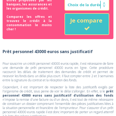
offres proposées par les
banques, les assurances et
les organismes de crédit.
Comparez les offres et
Je compare
trouvez le crédit à la
consommation le moins
cher !
Prêt personnel 43000 euros sans justificatif
Pour souscrire un crédit personnel 43000 euros rapide, il est nécessaire de faire
une demande de prêt personnel 43000 euros en ligne. Cette procédure
raccourcit les délais de traitement des demandes de crédit et permet de
recevoir les fonds dans un délai plus court. Il faut compter entre 2 et 3 semaines
entre la signature du contrat et la réception des fonds.
Cependant, il est important de respecter la liste des justificatifs exigés par
l'organisme de crédit, sous peine de voir le délai s'allonger. En effet, si le
prêt
personnel 43000 euros sans justificatif d'utilisation des fonds
n'impose la remise d'une facture ou d'un devis, il est tout de même nécessaire
de constituer un dossier comprenant l'ensemble des pièces justificatives liées à
la situation personnelle et financière de l'emprunteur. Pour s'assurer d'un prêt
personnel 43000 euros rapide il est donc important de porter un regard attentif