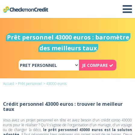
Prêt personnel 43000 euros : baromètre
des meilleurs taux
JE COMPARE
Accueil
>
Prêt personnel
> 43000 euros
Crédit personnel 43000 euros : trouver le meilleur
taux
Vous avez un projet personnel en tête et avez besoin d'un crédit conso 43000
euros pour le réaliser ? Qu'il s'agisse de l'organisation d'un mariage, d'un voyage
ou de changer la déco,
le prêt personnel 43000 euros est la soluton
adaptée
. Il faut néanmoins bien préparer son projet avant de se lancer. Deux