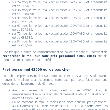
sur 24 mois, le meilleur taux actuel est de 3.49% TAEG, et la mensualité
est de 1 856,57€.
sur 36 mois, le meilleur taux actuel est de 4.90% TAEG, et la mensualité
est de 1 284,70€.
sur 48 mois, le meilleur taux actuel est de 4.90% TAEG, et la mensualité
est de 986,17€.
sur 60 mois, le meilleur taux actuel est de 4.90% TAEG, et la mensualité
est de 807,33€.
sur 72 mois, le meilleur taux actuel est de 4.90% TAEG, et la mensualité
est de 688,33€.
sur 84 mois, le meilleur taux actuel est de 4.90% TAEG, et la mensualité
est de 603,52€.
Une fois que la durée de remboursement souhaitée est définie, il convient de
rechercher le meilleur taux prêt personnel 43000 euros
afin de
réduire au maximum le coût du crédit.
Prêt personnel 43000 euros pas cher
Pour obtenir prêt personnel 43000 euros pas cher, il n'y a qu'un seul moyen :
trouver le meilleur taux. Reprenons notre exemple, cette fois-ci pour une
durée de remboursement de 60 mois :
Avec le meilleur taux actuel, c'est à dire 4.90% TAEG, le
remboursement se fait à raison de 60 mensualités de 807,33€ et le coût
du crédit est de 5 439,80€
En ce moment, le taux le moins bien placé pour un prêt personnel
43000 euros sur 60 mois est de 8.56% TAEG. Pour cette offre, les
mensualités s'élèvent à 876,83€ par mois pendant 60 mois et le coût