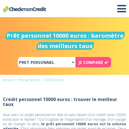
Prêt personnel 10000 euros : baromètre
des meilleurs taux
JE COMPARE
Accueil
>
Prêt personnel
> 10000 euros
Crédit personnel 10000 euros : trouver le meilleur
taux
Vous avez un projet personnel en tête et avez besoin d'un crédit conso 10000
euros pour le réaliser ? Qu'il s'agisse de l'organisation d'un mariage, d'un voyage
ou de changer la déco,
le prêt personnel 10000 euros est la soluton
adaptée
. Il faut néanmoins bien préparer son projet avant de se lancer. Deux