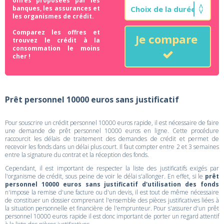
offres proposées par les
banques, les assurances et
les organismes de crédit.
Comparez les offres et
Je compare
trouvez le crédit à la
consommation le moins
cher !
Prêt personnel 10000 euros sans justificatif
Pour souscrire un crédit personnel 10000 euros rapide, il est nécessaire de faire
une demande de prêt personnel 10000 euros en ligne. Cette procédure
raccourcit les délais de traitement des demandes de crédit et permet de
recevoir les fonds dans un délai plus court. Il faut compter entre 2 et 3 semaines
entre la signature du contrat et la réception des fonds.
Cependant, il est important de respecter la liste des justificatifs exigés par
l'organisme de crédit, sous peine de voir le délai s'allonger. En effet, si le
prêt
personnel 10000 euros sans justificatif d'utilisation des fonds
n'impose la remise d'une facture ou d'un devis, il est tout de même nécessaire
de constituer un dossier comprenant l'ensemble des pièces justificatives liées à
la situation personnelle et financière de l'emprunteur. Pour s'assurer d'un prêt
personnel 10000 euros rapide il est donc important de porter un regard attentif