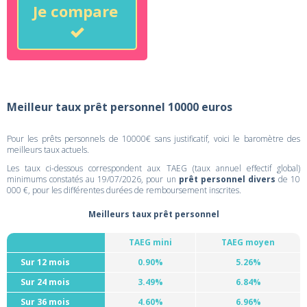
Je compare
Meilleur taux prêt personnel 10000 euros
Pour les prêts personnels de 10000€ sans justificatif, voici le baromètre des
meilleurs taux actuels.
Les taux ci-dessous correspondent aux TAEG (taux annuel effectif global)
minimums constatés au 19/07/2026, pour un
prêt personnel divers
de 10
000 €, pour les différentes durées de remboursement inscrites.
Meilleurs taux prêt personnel
TAEG mini
TAEG moyen
Sur 12 mois
0.90%
5.26%
Sur 24 mois
3.49%
6.84%
Sur 36 mois
4.60%
6.96%