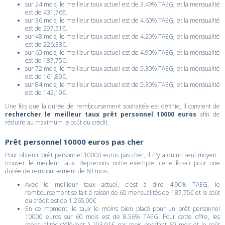
sur 24 mois, le meilleur taux actuel est de 3.49% TAEG, et la mensualité
est de 431,76€.
sur 36 mois, le meilleur taux actuel est de 4.60% TAEG, et la mensualité
est de 297,51€.
sur 48 mois, le meilleur taux actuel est de 4.20% TAEG, et la mensualité
est de 226,33€.
sur 60 mois, le meilleur taux actuel est de 4.90% TAEG, et la mensualité
est de 187,75€.
sur 72 mois, le meilleur taux actuel est de 5.30% TAEG, et la mensualité
est de 161,89€.
sur 84 mois, le meilleur taux actuel est de 5.30% TAEG, et la mensualité
est de 142,19€.
Une fois que la durée de remboursement souhaitée est définie, il convient de
rechercher le meilleur taux prêt personnel 10000 euros
afin de
réduire au maximum le coût du crédit.
Prêt personnel 10000 euros pas cher
Pour obtenir prêt personnel 10000 euros pas cher, il n'y a qu'un seul moyen :
trouver le meilleur taux. Reprenons notre exemple, cette fois-ci pour une
durée de remboursement de 60 mois :
Avec le meilleur taux actuel, c'est à dire 4.90% TAEG, le
remboursement se fait à raison de 60 mensualités de 187,75€ et le coût
du crédit est de 1 265,00€
En ce moment, le taux le moins bien placé pour un prêt personnel
10000 euros sur 60 mois est de 8.56% TAEG. Pour cette offre, les
mensualités s'élèvent à 203,91€ par mois pendant 60 mois et le coût