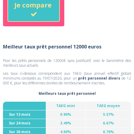
Je compare
Meilleur taux prêt personnel 12000 euros
Pour les prêts personnels de 12000€ sans justificatif, voici le baromètre des
meilleurs taux actuels.
Les taux ci-dessous correspondent aux TAEG (taux annuel effectif global)
minimums constatés au 19/07/2026, pour un
prêt personnel divers
de 12
000 €, pour les différentes durées de remboursement inscrites.
Meilleurs taux prêt personnel
TAEG mini
TAEG moyen
Sur 12 mois
0.90%
5.57%
Sur 24 mois
3.49%
6.67%
Sur 36 mois
4.60%
6.76%