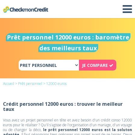
Prêt personnel 12000 euros : baromètre
des meilleurs taux
JE COMPARE
Accueil
>
Prêt personnel
> 12000 euros
Crédit personnel 12000 euros : trouver le meilleur
taux
Vous avez un projet personnel en tête et avez besoin d'un crédit conso 12000
euros pour le réaliser ? Qu'il s'agisse de l'organisation d'un mariage, d'un voyage
ou de changer la déco,
le prêt personnel 12000 euros est la soluton
adaptée
. Il faut néanmoins bien préparer son projet avant de se lancer. Deux