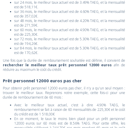
sur 24 mois, le meilleur taux actuel est de 3.49% TAEG, et la mensualité
est de 518,11€.
sur 36 mois, le meilleur taux actuel est de 4.60% TAEG, et la mensualité
est de 357,02€.
sur 48 mois, le meilleur taux actuel est de 4.20% TAEG, et la mensualité
est de 271,59€.
sur 60 mois, le meilleur taux actuel est de 4.90% TAEG, et la mensualité
est de 225,30€.
sur 72 mois, le meilleur taux actuel est de 5.30% TAEG, et la mensualité
est de 194,26€.
sur 84 mois, le meilleur taux actuel est de 5.30% TAEG, et la mensualité
est de 170,62€.
Une fois que la durée de remboursement souhaitée est définie, il convient de
rechercher le meilleur taux prêt personnel 12000 euros
afin de
réduire au maximum le coût du crédit.
Prêt personnel 12000 euros pas cher
Pour obtenir prêt personnel 12000 euros pas cher, il n'y a qu'un seul moyen :
trouver le meilleur taux. Reprenons notre exemple, cette fois-ci pour une
durée de remboursement de 60 mois :
Avec le meilleur taux actuel, c'est à dire 4.90% TAEG, le
remboursement se fait à raison de 60 mensualités de 225,30€ et le coût
du crédit est de 1 518,00€
En ce moment, le taux le moins bien placé pour un prêt personnel
12000 euros sur 60 mois est de 8.56% TAEG. Pour cette offre, les
mensualités s'élèvent à 244,70€ par mois pendant 60 mois et le coût