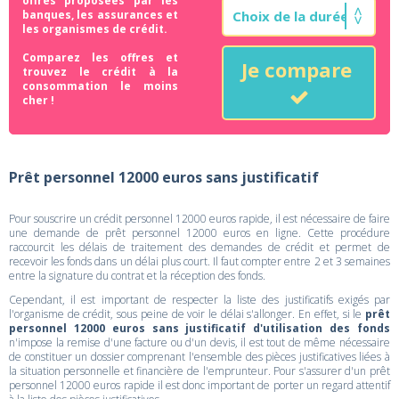
offres proposées par les
banques, les assurances et
les organismes de crédit.
Comparez les offres et
Je compare
trouvez le crédit à la
consommation le moins
cher !
Prêt personnel 12000 euros sans justificatif
Pour souscrire un crédit personnel 12000 euros rapide, il est nécessaire de faire
une demande de prêt personnel 12000 euros en ligne. Cette procédure
raccourcit les délais de traitement des demandes de crédit et permet de
recevoir les fonds dans un délai plus court. Il faut compter entre 2 et 3 semaines
entre la signature du contrat et la réception des fonds.
Cependant, il est important de respecter la liste des justificatifs exigés par
l'organisme de crédit, sous peine de voir le délai s'allonger. En effet, si le
prêt
personnel 12000 euros sans justificatif d'utilisation des fonds
n'impose la remise d'une facture ou d'un devis, il est tout de même nécessaire
de constituer un dossier comprenant l'ensemble des pièces justificatives liées à
la situation personnelle et financière de l'emprunteur. Pour s'assurer d'un prêt
personnel 12000 euros rapide il est donc important de porter un regard attentif