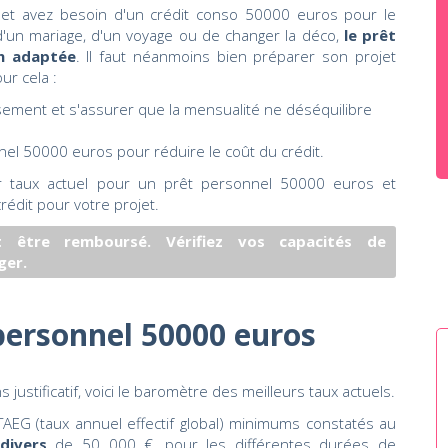
 et avez besoin d'un crédit conso 50000 euros pour le
on d'un mariage, d'un voyage ou de changer la déco,
le prêt
on adaptée
. Il faut néanmoins bien préparer son projet
ur cela :
ement et s'assurer que la mensualité ne déséquilibre
nnel 50000 euros pour réduire le coût du crédit.
r taux actuel pour un prêt personnel 50000 euros et
rédit pour votre projet.
 être remboursé. Vérifiez vos capacités de
ger.
personnel 50000 euros
ustificatif, voici le baromètre des meilleurs taux actuels.
AEG (taux annuel effectif global) minimums constatés au
divers
de 50 000 €, pour les différentes durées de