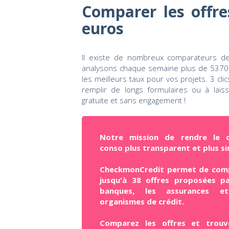
Comparer les offre
euros
Il existe de nombreux comparateurs de
analysons chaque semaine plus de 53700 
les meilleurs taux pour vos projets. 3 cli
remplir de longs formulaires ou à lais
gratuite et sans engagement !
Notre mission de rendre le c
conso plus transparent et plus si
CheckmonCredit permet de com
jusqu'à 38 offres proposées pa
banques, les assurances e
organismes de crédit.
Comparez les offres et trouv