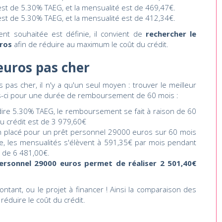
 est de 5.30% TAEG, et la mensualité est de 469,47€.
 est de 5.30% TAEG, et la mensualité est de 412,34€.
t souhaitée est définie, il convient de
rechercher le
uros
afin de réduire au maximum le coût du crédit.
euros pas cher
pas cher, il n'y a qu'un seul moyen : trouver le meilleur
is-ci pour une durée de remboursement de 60 mois :
à dire 5.30% TAEG, le remboursement se fait à raison de 60
u crédit est de 3 979,60€
en placé pour un prêt personnel 29000 euros sur 60 mois
e, les mensualités s'élèvent à 591,35€ par mois pendant
t de 6 481,00€.
personnel 29000 euros permet de réaliser 2 501,40€
ontant, ou le projet à financer ! Ainsi la comparaison des
réduire le coût du crédit.