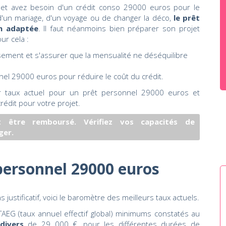
 et avez besoin d'un crédit conso 29000 euros pour le
on d'un mariage, d'un voyage ou de changer la déco,
le prêt
on adaptée
. Il faut néanmoins bien préparer son projet
ur cela :
ement et s'assurer que la mensualité ne déséquilibre
nnel 29000 euros pour réduire le coût du crédit.
r taux actuel pour un prêt personnel 29000 euros et
rédit pour votre projet.
 être remboursé. Vérifiez vos capacités de
ger.
personnel 29000 euros
ustificatif, voici le baromètre des meilleurs taux actuels.
AEG (taux annuel effectif global) minimums constatés au
divers
de 29 000 €, pour les différentes durées de