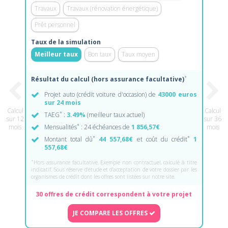
Travaux
Travaux (rénovation énergétique)
Prêt personnel
Taux de la simulation
Meilleur taux
Bon taux
Taux moyen
*
Résultat du calcul (hors assurance facultative)
Projet auto (crédit voiture d'occasion) de
43000 euros
sur 24 mois
Calcul
Calcul
*
TAEG
:
3.49%
(meilleur taux actuel)
sur 12
sur 36
*
mois
Mensualités
: 24 échéances de
1 856,57€
mois
*
*
Montant total dû
44 557,68€
et coût du crédit
1
557,68€
*
Hors assurance facultative. Exemple non contractuel, calculé à titre
indicatif. Sous réserve d'étude et d'acceptation de votre dossier par les
organismes de crédit dont les offres sont listées sur notre site.
30 offres de crédit correspondent à votre projet
JE COMPARE LES OFFRES