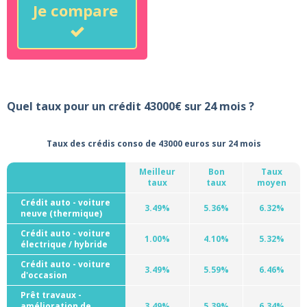
Je compare
Quel taux pour un crédit 43000€ sur 24 mois ?
Taux des crédis conso de 43000 euros sur 24 mois
Meilleur
Bon
Taux
taux
taux
moyen
Crédit auto - voiture
3.49%
5.36%
6.32%
neuve (thermique)
Crédit auto - voiture
1.00%
4.10%
5.32%
électrique / hybride
Crédit auto - voiture
3.49%
5.59%
6.46%
d'occasion
Prêt travaux -
amélioration de
3.49%
5.39%
6.34%