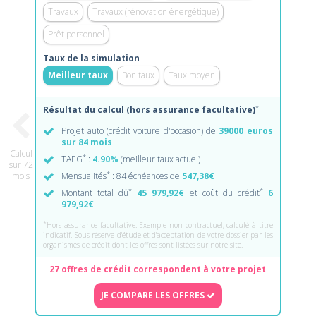
Travaux
Travaux (rénovation énergétique)
Prêt personnel
Taux de la simulation
Meilleur taux
Bon taux
Taux moyen
*
Résultat du calcul (hors assurance facultative)
Projet auto (crédit voiture d'occasion) de
39000 euros
sur 84 mois
Calcul
*
TAEG
:
4.90%
(meilleur taux actuel)
sur 72
*
mois
Mensualités
: 84 échéances de
547,38€
*
*
Montant total dû
45 979,92€
et coût du crédit
6
979,92€
*
Hors assurance facultative. Exemple non contractuel, calculé à titre
indicatif. Sous réserve d'étude et d'acceptation de votre dossier par les
organismes de crédit dont les offres sont listées sur notre site.
27 offres de crédit correspondent à votre projet
JE COMPARE LES OFFRES