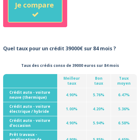
Je compare
Quel taux pour un crédit 39000€ sur 84 mois ?
Taux des crédis conso de 39000 euros sur 84 mois
Meilleur
Bon
Taux
taux
taux
moyen
Crédit auto - voiture
4.90%
5.76%
6.47%
neuve (thermique)
Crédit auto - voiture
1.00%
4.20%
5.36%
électrique / hybride
Crédit auto - voiture
4.90%
5.94%
6.58%
d'occasion
Prêt travaux -
amélioration de
4.90%
5.85%
6.65%