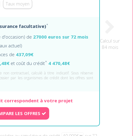
Taux moyen
*
ssurance facultative)
re d'occasion) de
27000 euros sur 72 mois
Calcul sur
taux actuel)
84 mois
nces de
437,09€
*
,48€
et coût du crédit
4 470,48€
 non contractuel, calculé à titre indicatif. Sous réserve
ossier par les organismes de crédit dont les offres sont
it correspondent à votre projet
MPARE LES OFFRES
Accéder au simulateur de crédit
sur 72