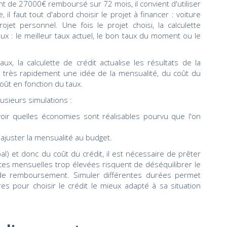
ent de 27000€ remboursé sur 72 mois, il convient d'utiliser
, il faut tout d'abord choisir le projet à financer : voiture
ojet personnel. Une fois le projet choisi, la calculette
ux : le meilleur taux actuel, le bon taux du moment ou le
ux, la calculette de crédit actualise les résultats de la
e très rapidement une idée de la mensualité, du coût du
oût en fonction du taux.
usieurs simulations :
voir quelles économies sont réalisables pourvu que l'on
ajuster la mensualité au budget.
al) et donc du coût du crédit, il est nécessaire de prêter
ces mensuelles trop élevées risquent de déséquilibrer le
s de remboursement. Simuler différentes durées permet
res pour choisir le crédit le mieux adapté à sa situation