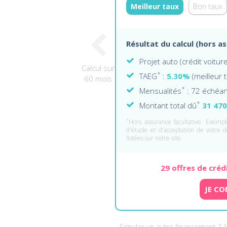
Meilleur taux
Bon taux
Résultat du calcul (hors a
Projet auto (crédit voitu
Calcul sur
*
TAEG
:
5.30%
(meilleur 
60 mois
*
Mensualités
: 72 échéa
*
Montant total dû
31 470
*
Hors assurance facultative. Exemple
d'étude et d'acceptation de votre d
listées sur notre site.
29 offres de créd
JE CO
Simuler un autre financement ? 