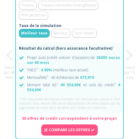
Travaux
Travaux (rénovation énergétique)
Prêt personnel
Taux de la simulation
Meilleur taux
Bon taux
Taux moyen
*
Résultat du calcul (hors assurance facultative)
Projet auto (crédit voiture d'occasion) de
36000 euros
sur 60 mois
Calcul
Calcul
*
TAEG
:
4.90%
(meilleur taux actuel)
sur 48
sur 72
*
mois
Mensualités
: 60 échéances de
675,91€
mois
*
*
Montant total dû
40 554,60€
et coût du crédit
4
554,60€
*
Hors assurance facultative. Exemple non contractuel, calculé à titre
indicatif. Sous réserve d'étude et d'acceptation de votre dossier par les
organismes de crédit dont les offres sont listées sur notre site.
30 offres de crédit correspondent à votre projet
JE COMPARE LES OFFRES