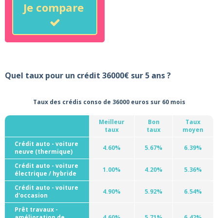
Je compare
Quel taux pour un crédit 36000€ sur 5 ans ?
Taux des crédis conso de 36000 euros sur 60 mois
Meilleur
Bon
Taux
taux
taux
moyen
Crédit auto - voiture
4.60%
5.67%
6.39%
neuve (thermique)
Crédit auto - voiture
1.00%
4.20%
5.36%
électrique / hybride
Crédit auto - voiture
4.90%
5.92%
6.54%
d'occasion
Prêt travaux -
amélioration de
4.60%
5.71%
6.42%