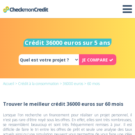
Crédit 36000 euros sur 5 ans
JE COMPARE
Accueil
>
Crédit à la consommation
>
36000 euros
> 60 mois
Trouver le meilleur crédit 36000 euros sur 60 mois
Lorsque l'on recherche un financement pour réaliser un projet personnel, il
n'est pas rare d'être noyé sous les offres. En effet, elles sont très nombreuses,
se ressemblent beaucoup et sont très fréquemment remises à jour. Il est
difficile de faire le tri entre les offres de prêt et seule une analyse des taux
actuels ainsi qu'une simulation peuvent vous permettre de vous faire une idée