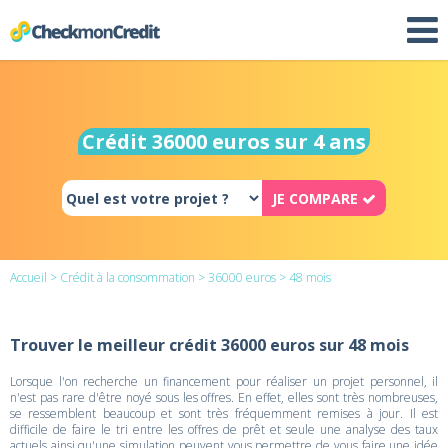
Crédit 36000 euros sur 4 ans
JE COMPARE
Accueil
>
Crédit à la consommation
>
36000 euros
> 48 mois
Trouver le meilleur crédit 36000 euros sur 48 mois
Lorsque l'on recherche un financement pour réaliser un projet personnel, il
n'est pas rare d'être noyé sous les offres. En effet, elles sont très nombreuses,
se ressemblent beaucoup et sont très fréquemment remises à jour. Il est
difficile de faire le tri entre les offres de prêt et seule une analyse des taux
actuels ainsi qu'une simulation peuvent vous permettre de vous faire une idée