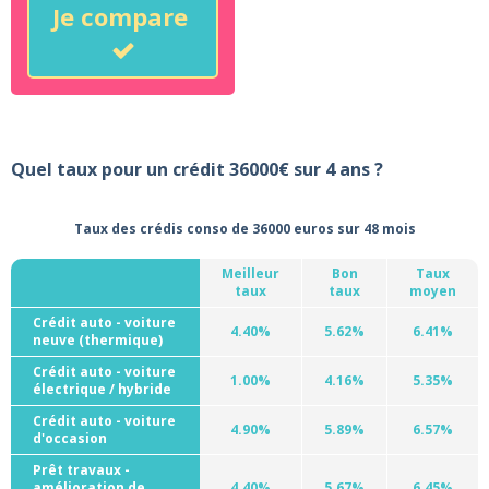
Je compare
Quel taux pour un crédit 36000€ sur 4 ans ?
Taux des crédis conso de 36000 euros sur 48 mois
Meilleur
Bon
Taux
taux
taux
moyen
Crédit auto - voiture
4.40%
5.62%
6.41%
neuve (thermique)
Crédit auto - voiture
1.00%
4.16%
5.35%
électrique / hybride
Crédit auto - voiture
4.90%
5.89%
6.57%
d'occasion
Prêt travaux -
amélioration de
4.40%
5.67%
6.45%