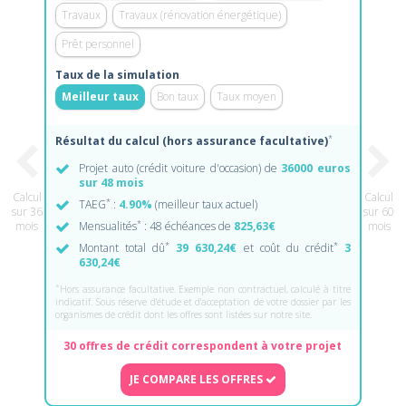
Travaux
Travaux (rénovation énergétique)
Prêt personnel
Taux de la simulation
Meilleur taux
Bon taux
Taux moyen
*
Résultat du calcul (hors assurance facultative)
Projet auto (crédit voiture d'occasion) de
36000 euros
sur 48 mois
Calcul
Calcul
*
TAEG
:
4.90%
(meilleur taux actuel)
sur 36
sur 60
*
mois
Mensualités
: 48 échéances de
825,63€
mois
*
*
Montant total dû
39 630,24€
et coût du crédit
3
630,24€
*
Hors assurance facultative. Exemple non contractuel, calculé à titre
indicatif. Sous réserve d'étude et d'acceptation de votre dossier par les
organismes de crédit dont les offres sont listées sur notre site.
30 offres de crédit correspondent à votre projet
JE COMPARE LES OFFRES