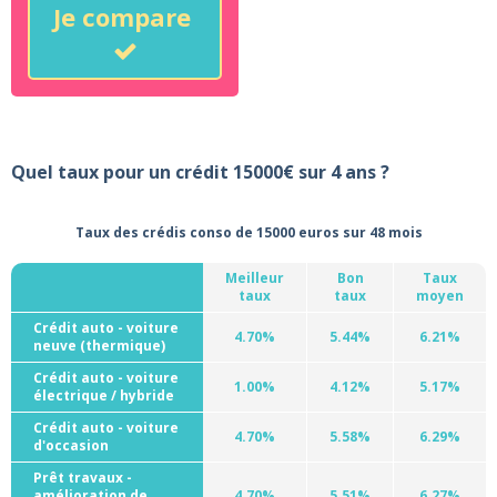
Je compare
Quel taux pour un crédit 15000€ sur 4 ans ?
Taux des crédis conso de 15000 euros sur 48 mois
Meilleur
Bon
Taux
taux
taux
moyen
Crédit auto - voiture
4.70%
5.44%
6.21%
neuve (thermique)
Crédit auto - voiture
1.00%
4.12%
5.17%
électrique / hybride
Crédit auto - voiture
4.70%
5.58%
6.29%
d'occasion
Prêt travaux -
amélioration de
4.70%
5.51%
6.27%