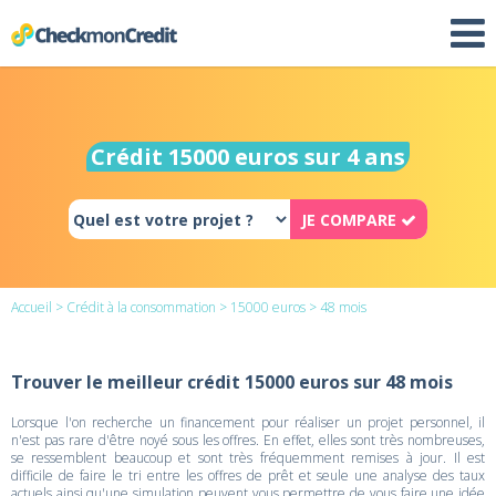
Crédit 15000 euros sur 4 ans
JE COMPARE
Accueil
>
Crédit à la consommation
>
15000 euros
> 48 mois
Trouver le meilleur crédit 15000 euros sur 48 mois
Lorsque l'on recherche un financement pour réaliser un projet personnel, il
n'est pas rare d'être noyé sous les offres. En effet, elles sont très nombreuses,
se ressemblent beaucoup et sont très fréquemment remises à jour. Il est
difficile de faire le tri entre les offres de prêt et seule une analyse des taux
actuels ainsi qu'une simulation peuvent vous permettre de vous faire une idée