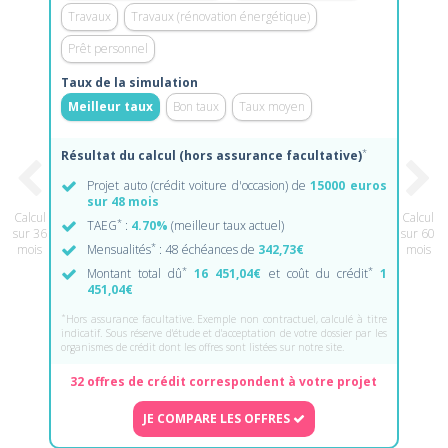
Travaux
Travaux (rénovation énergétique)
Prêt personnel
Taux de la simulation
Meilleur taux
Bon taux
Taux moyen
*
Résultat du calcul (hors assurance facultative)
Projet auto (crédit voiture d'occasion) de
15000 euros
sur 48 mois
Calcul
Calcul
*
TAEG
:
4.70%
(meilleur taux actuel)
sur 36
sur 60
*
mois
Mensualités
: 48 échéances de
342,73€
mois
*
*
Montant total dû
16 451,04€
et coût du crédit
1
451,04€
*
Hors assurance facultative. Exemple non contractuel, calculé à titre
indicatif. Sous réserve d'étude et d'acceptation de votre dossier par les
organismes de crédit dont les offres sont listées sur notre site.
32 offres de crédit correspondent à votre projet
JE COMPARE LES OFFRES