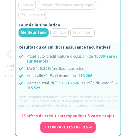
Travaux
Travaux (rénovation énergétique)
Prêt personnel
Taux de la simulation
Meilleur taux
Bon taux
Taux moyen
*
Résultat du calcul (hors assurance facultative)
Projet auto (crédit voiture d'occasion) de
15000 euros
sur 84 mois
Calcul
*
TAEG
:
5.30%
(meilleur taux actuel)
sur 72
*
mois
Mensualités
: 84 échéances de
213,28€
*
*
Montant total dû
17 915,52€
et coût du crédit
2
915,52€
*
Hors assurance facultative. Exemple non contractuel, calculé à titre
indicatif. Sous réserve d'étude et d'acceptation de votre dossier par les
organismes de crédit dont les offres sont listées sur notre site.
28 offres de crédit correspondent à votre projet
JE COMPARE LES OFFRES