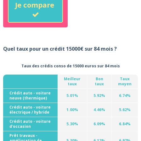
Je compare
Quel taux pour un crédit 15000€ sur 84 mois ?
Taux des crédis conso de 15000 euros sur 84 mois
Meilleur
Bon
Taux
taux
taux
moyen
Crédit auto - voiture
5.01%
5.92%
6.74%
neuve (thermique)
Crédit auto - voiture
1.00%
4.46%
5.62%
électrique / hybride
Crédit auto - voiture
5.30%
6.09%
6.84%
d'occasion
Prêt travaux -
amélioration de
5.30%
6.12%
6.97%