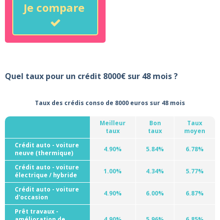
Je compare
Quel taux pour un crédit 8000€ sur 48 mois ?
Taux des crédis conso de 8000 euros sur 48 mois
Meilleur
Bon
Taux
taux
taux
moyen
Crédit auto - voiture
4.90%
5.84%
6.78%
neuve (thermique)
Crédit auto - voiture
1.00%
4.34%
5.77%
électrique / hybride
Crédit auto - voiture
4.90%
6.00%
6.87%
d'occasion
Prêt travaux -
amélioration de
4.90%
5.96%
6.85%