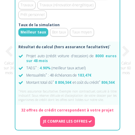
Travaux
Travaux (rénovation énergétique)
Prêt personnel
Taux de la simulation
Meilleur taux
Bon taux
Taux moyen
*
Résultat du calcul (hors assurance facultative)
Projet auto (crédit voiture d'occasion) de
8000 euros
sur 48 mois
Calcul
Calcul
*
sur 36
TAEG
:
4.90%
(meilleur taux actuel)
sur 60
mois
mois
*
Mensualités
: 48 échéances de
183,47€
*
*
Montant total dû
8 806,56€
et coût du crédit
806,56€
*
Hors assurance facultative. Exemple non contractuel, calculé à titre
indicatif. Sous réserve d'étude et d'acceptation de votre dossier par les
organismes de crédit dont les offres sont listées sur notre site.
32 offres de crédit correspondent à votre projet
JE COMPARE LES OFFRES