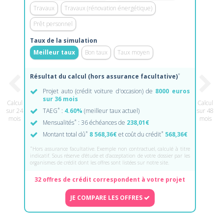
Travaux
Travaux (rénovation énergétique)
Prêt personnel
Taux de la simulation
Meilleur taux
Bon taux
Taux moyen
*
Résultat du calcul (hors assurance facultative)
Projet auto (crédit voiture d'occasion) de
8000 euros
sur 36 mois
Calcul
Calcul
*
sur 24
TAEG
:
4.60%
(meilleur taux actuel)
sur 48
mois
mois
*
Mensualités
: 36 échéances de
238,01€
*
*
Montant total dû
8 568,36€
et coût du crédit
568,36€
*
Hors assurance facultative. Exemple non contractuel, calculé à titre
indicatif. Sous réserve d'étude et d'acceptation de votre dossier par les
organismes de crédit dont les offres sont listées sur notre site.
32 offres de crédit correspondent à votre projet
JE COMPARE LES OFFRES