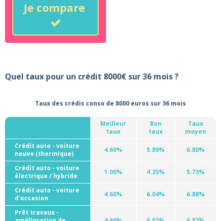
Je compare
Quel taux pour un crédit 8000€ sur 36 mois ?
Taux des crédis conso de 8000 euros sur 36 mois
Meilleur
Bon
Taux
taux
taux
moyen
Crédit auto - voiture
4.60%
5.89%
6.80%
neuve (thermique)
Crédit auto - voiture
1.00%
4.35%
5.73%
électrique / hybride
Crédit auto - voiture
4.60%
6.04%
6.88%
d'occasion
Prêt travaux -
amélioration de
4.60%
6.02%
6.87%