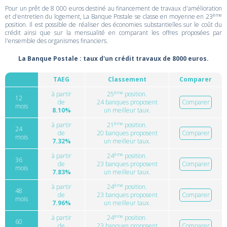
Pour un prêt de 8 000 euros destiné au financement de travaux d'amélioration
ème
et d'entretien du logement, La Banque Postale se classe en moyenne en 23
position. Il est possible de réaliser des économies substantielles sur le coût du
crédit ainsi que sur la mensualité en comparant les offres proposées par
l'ensemble des organismes financiers.
La Banque Postale : taux d'un crédit travaux de 8000 euros.
TAEG
Classement
Comparer
ème
à partir
25
position.
12
de
24 banques proposent
Comparer
mois
8.10%
un meilleur taux.
ème
à partir
21
position.
24
de
20 banques proposent
Comparer
mois
7.32%
un meilleur taux.
ème
à partir
24
position.
36
de
23 banques proposent
Comparer
mois
7.83%
un meilleur taux.
ème
à partir
24
position.
48
de
23 banques proposent
Comparer
mois
7.96%
un meilleur taux.
ème
à partir
24
position.
60
de
23 banques proposent
Comparer