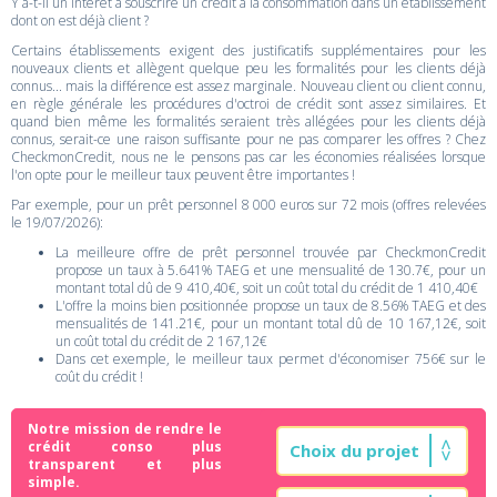
Y a-t-il un intérêt à souscrire un crédit à la consommation dans un établissement
dont on est déjà client ?
Certains établissements exigent des justificatifs supplémentaires pour les
nouveaux clients et allègent quelque peu les formalités pour les clients déjà
connus... mais la différence est assez marginale. Nouveau client ou client connu,
en règle générale les procédures d'octroi de crédit sont assez similaires. Et
quand bien même les formalités seraient très allégées pour les clients déjà
connus, serait-ce une raison suffisante pour ne pas comparer les offres ? Chez
CheckmonCredit, nous ne le pensons pas car les économies réalisées lorsque
l'on opte pour le meilleur taux peuvent être importantes !
Par exemple, pour un prêt personnel 8 000 euros sur 72 mois (offres relevées
le 19/07/2026):
La meilleure offre de prêt personnel trouvée par CheckmonCredit
propose un taux à 5.641% TAEG et une mensualité de 130.7€, pour un
montant total dû de 9 410,40€, soit un coût total du crédit de 1 410,40€
L'offre la moins bien positionnée propose un taux de 8.56% TAEG et des
mensualités de 141.21€, pour un montant total dû de 10 167,12€, soit
un coût total du crédit de 2 167,12€
Dans cet exemple, le meilleur taux permet d'économiser 756€ sur le
coût du crédit !
Notre mission de rendre le
crédit conso plus
transparent et plus
simple.