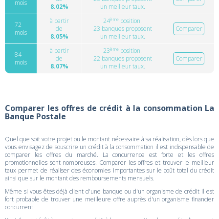
mois
8.02%
un meilleur taux.
ème
à partir
24
position.
72
de
23 banques proposent
Comparer
mois
8.05%
un meilleur taux.
ème
à partir
23
position.
84
de
22 banques proposent
Comparer
mois
8.07%
un meilleur taux.
Comparer les offres de crédit à la consommation La
Banque Postale
Quel que soit votre projet ou le montant nécessaire à sa réalisation, dès lors que
vous envisagez de souscrire un crédit à la consommation il est indispensable de
comparer les offres du marché. La concurrence est forte et les offres
promotionnelles sont nombreuses. Comparer les offres et trouver le meilleur
taux permet de réaliser des économies importantes sur le coût total du crédit
ainsi que sur le montant des remboursements mensuels.
Même si vous êtes déjà client d'une banque ou d'un organisme de crédit il est
fort probable de trouver une meilleure offre auprès d'un organisme financier
concurrent.