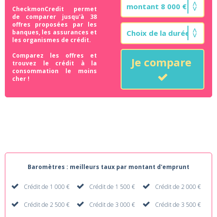
CheckmonCredit permet
de comparer jusqu'à 38
offres proposées par les
banques, les assurances et
les organismes de crédit.
Comparez les offres et
Je compare
trouvez le crédit à la
consommation le moins
cher !
Baromètres : meilleurs taux par montant d'emprunt
Crédit de 1 000 €
Crédit de 1 500 €
Crédit de 2 000 €
Crédit de 2 500 €
Crédit de 3 000 €
Crédit de 3 500 €