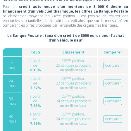
Pour un
crédit auto neuve d'un montant de 8 000 € dédié au
financement d'un véhicuel thermique, les offres La Banque Postale
ème
se classent en moyenne en 24
position. Il est possible de réaliser des
économies substantielles sur le coût du crédit ainsi que sur la mensualité en
comparant les offres proposées par l'ensemble des organismes financiers.
La Banque Postale : taux d'un crédit de 8000 euros pour l'achat
d'un véhicule neuf
TAEG
Classement
Comparer
ème
à partir
26
position.
12
de
25 banques proposent
Comparer
mois
8.10%
un meilleur taux.
ème
à partir
23
position.
24
de
22 banques proposent
Comparer
mois
7.32%
un meilleur taux.
ème
à partir
25
position.
36
de
24 banques proposent
Comparer
mois
7.83%
un meilleur taux.
ème
à partir
25
position.
48
de
24 banques proposent
Comparer
mois
7.96%
un meilleur taux.