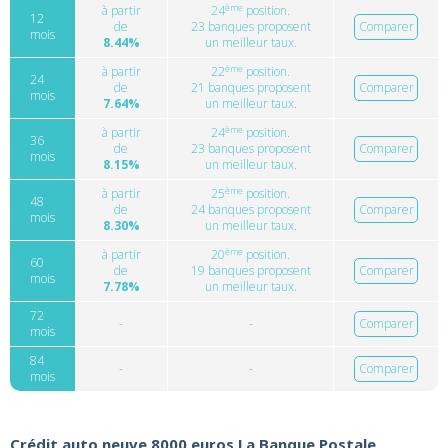
ème
à partir
24
position.
12
de
23 banques proposent
Comparer
mois
8.44%
un meilleur taux.
ème
à partir
22
position.
24
de
21 banques proposent
Comparer
mois
7.64%
un meilleur taux.
ème
à partir
24
position.
36
de
23 banques proposent
Comparer
mois
8.15%
un meilleur taux.
ème
à partir
25
position.
48
de
24 banques proposent
Comparer
mois
8.30%
un meilleur taux.
ème
à partir
20
position.
60
de
19 banques proposent
Comparer
mois
7.78%
un meilleur taux.
72
-
-
Comparer
mois
84
-
-
Comparer
mois
Crédit auto neuve 8000 euros La Banque Postale