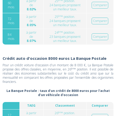
ème
à partir
25
position.
60
de
24 banques proposent
Comparer
mois
8.02%
un meilleur taux.
ème
à partir
25
position.
72
de
24 banques proposent
Comparer
mois
8.05%
un meilleur taux.
ème
à partir
24
position.
84
de
23 banques proposent
Comparer
mois
8.07%
un meilleur taux.
Crédit auto d'occasion 8000 euros La Banque Postale
Pour un crédit voiture d'occasion d'un montant de 8 000 €, La Banque Postale
ème
propose des offres classées, en moyenne, en 26
position. Il est possible de
réaliser des économies substantielles sur le coût du crédit ainsi que sur la
mensualité en comparant les offres proposées par l'ensemble des organismes
financiers.
La Banque Postale : taux d'un crédit de 8000 euros pour l'achat
d'un véhicule d'occasion
TAEG
Classement
Comparer
ème
à partir
26
position.
12