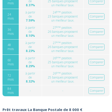
de
25 banques proposent
Comparer
mois
8.37%
un meilleur taux.
ème
à partir
24
position.
24
de
23 banques proposent
Comparer
mois
7.59%
un meilleur taux.
ème
à partir
27
position.
36
de
26 banques proposent
Comparer
mois
8.10%
un meilleur taux.
ème
à partir
27
position.
48
de
26 banques proposent
Comparer
mois
8.23%
un meilleur taux.
ème
à partir
26
position.
60
de
25 banques proposent
Comparer
mois
8.29%
un meilleur taux.
ème
à partir
26
position.
72
de
25 banques proposent
Comparer
mois
8.32%
un meilleur taux.
84
-
-
Comparer
mois
Prêt travaux La Banque Postale de 8 000 €