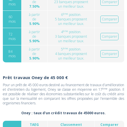
de
23 banques proposent
Comparer
mois
7.50%
un meilleur taux.
ème
à partir
6
position.
60
de
5 banques proposent
Comparer
mois
5.90%
un meilleur taux.
ème
à partir
4
position.
72
de
3 banques proposent
Comparer
mois
5.90%
un meilleur taux.
ème
à partir
5
position.
84
de
4 banques proposent
Comparer
mois
5.90%
un meilleur taux.
Prêt travaux Oney de 45 000 €
Pour un prêt de 45 000 euros destiné au financement de travaux d'amélioration
ème
et d'entretien du logement, Oney se classe en moyenne en 17
position. Il
est possible de réaliser des économies substantielles sur le coût du crédit ainsi
que sur la mensualité en comparant les offres proposées par l'ensemble des
organismes financiers.
Oney : taux d'un crédit travaux de 45000 euros.
TAEG
Classement
Comparer