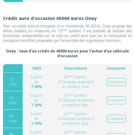
Crédit auto d'occasion 45000 euros Oney
Pour un crédit voiture d'occasion d'un montant de 45 000 €, Oney propose des
ème
offres classées, en moyenne, en 15
position. Il est possible de réaliser des
économies substantielles sur le coût du crédit ainsi que sur la mensualité en
comparant les offres proposées par l'ensemble des organismes financiers.
Oney : taux d'un crédit de 45000 euros pour l'achat d'un véhicule
d'occasion
TAEG
Classement
Comparer
ème
à partir
24
position.
12
de
23 banques proposent
Comparer
mois
7.50%
un meilleur taux.
ème
à partir
24
position.
24
de
23 banques proposent
Comparer
mois
7.50%
un meilleur taux.
ème
à partir
24
position.
36
de
23 banques proposent
Comparer
mois
7.50%
un meilleur taux.
ème
à partir
24
position.
48