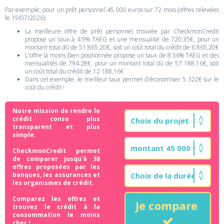
Par exemple, pour un prêt personnel 45 000 euros sur 72 mois (offres relevées
le 19/07/2026):
La meilleure offre de prêt personnel trouvée par CheckmonCredit
propose un taux à 4.9% TAEG et une mensualité de 720.35€, pour un
montant total dû de 51 865,20€, soit un coût total du crédit de 6 865,20€
L'offre la moins bien positionnée propose un taux de 8.56% TAEG et des
mensualités de 794.28€, pour un montant total dû de 57 188,16€, soit
un coût total du crédit de 12 188,16€
Dans cet exemple, le meilleur taux permet d'économiser 5 322€ sur le
coût du crédit !
Notre mission de rendre le
crédit conso plus
transparent et plus
simple.
CheckmonCredit permet
de comparer jusqu'à 38
offres proposées par les
banques, les assurances et
les organismes de crédit.
Comparez les offres et
Je compare
trouvez le crédit à la
consommation le moins
cher !