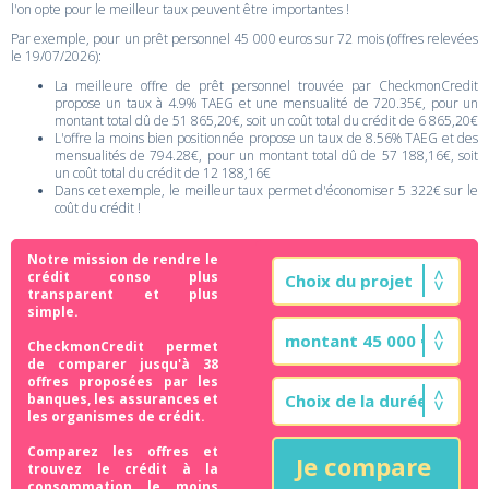
l'on opte pour le meilleur taux peuvent être importantes !
Par exemple, pour un prêt personnel 45 000 euros sur 72 mois (offres relevées
le 19/07/2026):
La meilleure offre de prêt personnel trouvée par CheckmonCredit
propose un taux à 4.9% TAEG et une mensualité de 720.35€, pour un
montant total dû de 51 865,20€, soit un coût total du crédit de 6 865,20€
L'offre la moins bien positionnée propose un taux de 8.56% TAEG et des
mensualités de 794.28€, pour un montant total dû de 57 188,16€, soit
un coût total du crédit de 12 188,16€
Dans cet exemple, le meilleur taux permet d'économiser 5 322€ sur le
coût du crédit !
Notre mission de rendre le
crédit conso plus
transparent et plus
simple.
CheckmonCredit permet
de comparer jusqu'à 38
offres proposées par les
banques, les assurances et
les organismes de crédit.
Comparez les offres et
Je compare
trouvez le crédit à la
consommation le moins