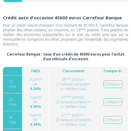
Crédit auto d'occasion 45000 euros Carrefour Banque
Pour un crédit voiture d'occasion d'un montant de 45 000 €, Carrefour Banque
ème
propose des offres classées, en moyenne, en 23
position. Il est possible de
réaliser des économies substantielles sur le coût du crédit ainsi que sur la
mensualité en comparant les offres proposées par l'ensemble des organismes
financiers.
Carrefour Banque : taux d'un crédit de 45000 euros pour l'achat
d'un véhicule d'occasion
TAEG
Classement
Comparer
ème
à partir
28
position.
12
de
27 banques proposent
Comparer
mois
8.54%
un meilleur taux.
ème
à partir
21
position.
24
de
20 banques proposent
Comparer
mois
6.99%
un meilleur taux.
ème
à partir
21
position.
36
de
20 banques proposent
Comparer
mois
6.99%
un meilleur taux.