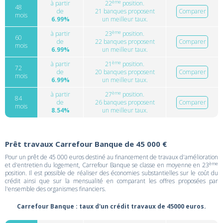
ème
à partir
22
position.
48
de
21 banques proposent
Comparer
mois
6.99%
un meilleur taux.
ème
à partir
23
position.
60
de
22 banques proposent
Comparer
mois
6.99%
un meilleur taux.
ème
à partir
21
position.
72
de
20 banques proposent
Comparer
mois
6.99%
un meilleur taux.
ème
à partir
27
position.
84
de
26 banques proposent
Comparer
mois
8.54%
un meilleur taux.
Prêt travaux Carrefour Banque de 45 000 €
Pour un prêt de 45 000 euros destiné au financement de travaux d'amélioration
ème
et d'entretien du logement, Carrefour Banque se classe en moyenne en 23
position. Il est possible de réaliser des économies substantielles sur le coût du
crédit ainsi que sur la mensualité en comparant les offres proposées par
l'ensemble des organismes financiers.
Carrefour Banque : taux d'un crédit travaux de 45000 euros.