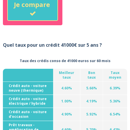
Je compare
Quel taux pour un crédit 41000€ sur 5 ans ?
Taux des crédis conso de 41000 euros sur 60 mois
Meilleur
Bon
Taux
taux
taux
moyen
Crédit auto - voiture
4.60%
5.66%
6.39%
neuve (thermique)
Crédit auto - voiture
1.00%
4.19%
5.36%
électrique / hybride
Crédit auto - voiture
4.90%
5.92%
6.54%
d'occasion
Prêt travaux -
amélioration de
4.60%
5.70%
6.42%