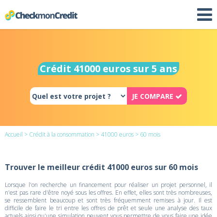
Crédit 41000 euros sur 5 ans
JE COMPARE
Accueil
>
Crédit à la consommation
>
41000 euros
> 60 mois
Trouver le meilleur crédit 41000 euros sur 60 mois
Lorsque l'on recherche un financement pour réaliser un projet personnel, il
n'est pas rare d'être noyé sous les offres. En effet, elles sont très nombreuses,
se ressemblent beaucoup et sont très fréquemment remises à jour. Il est
difficile de faire le tri entre les offres de prêt et seule une analyse des taux
actuels ainsi qu'une simulation peuvent vous permettre de vous faire une idée