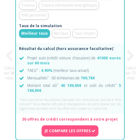
Travaux
Travaux (rénovation énergétique)
Prêt personnel
Taux de la simulation
Meilleur taux
Bon taux
Taux moyen
*
Résultat du calcul (hors assurance facultative)
Projet auto (crédit voiture d'occasion) de
41000 euros
sur 60 mois
Calcul
Calcul
*
TAEG
:
4.90%
(meilleur taux actuel)
sur 48
sur 72
*
mois
Mensualités
: 60 échéances de
769,78€
mois
*
*
Montant total dû
46 186,80€
et coût du crédit
5
186,80€
*
Hors assurance facultative. Exemple non contractuel, calculé à titre
indicatif. Sous réserve d'étude et d'acceptation de votre dossier par les
organismes de crédit dont les offres sont listées sur notre site.
30 offres de crédit correspondent à votre projet
JE COMPARE LES OFFRES