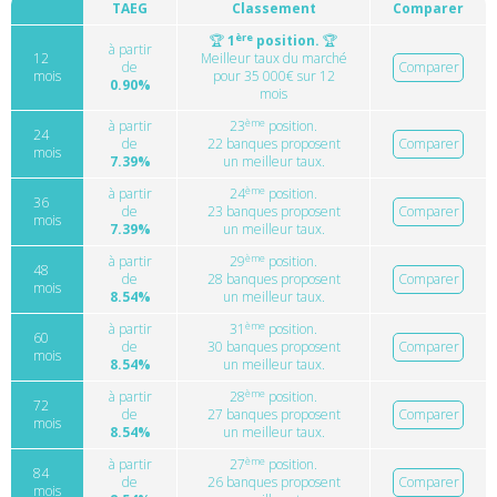
TAEG
Classement
Comparer
ère
🏆
1
position.
🏆
à partir
12
Meilleur taux du marché
de
Comparer
mois
pour 35 000€ sur 12
0.90%
mois
ème
à partir
23
position.
24
de
22 banques proposent
Comparer
mois
7.39%
un meilleur taux.
ème
à partir
24
position.
36
de
23 banques proposent
Comparer
mois
7.39%
un meilleur taux.
ème
à partir
29
position.
48
de
28 banques proposent
Comparer
mois
8.54%
un meilleur taux.
ème
à partir
31
position.
60
de
30 banques proposent
Comparer
mois
8.54%
un meilleur taux.
ème
à partir
28
position.
72
de
27 banques proposent
Comparer
mois
8.54%
un meilleur taux.
ème
à partir
27
position.
84
de
26 banques proposent
Comparer
mois