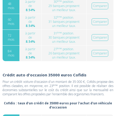
ème
à partir
30
position.
48
de
29 banques proposent
Comparer
mois
8.54%
un meilleur taux.
ème
à partir
32
position.
60
de
31 banques proposent
Comparer
mois
8.54%
un meilleur taux.
ème
à partir
31
position.
72
de
30 banques proposent
Comparer
mois
8.54%
un meilleur taux.
ème
à partir
27
position.
84
de
26 banques proposent
Comparer
mois
8.54%
un meilleur taux.
Crédit auto d'occasion 35000 euros Cofidis
Pour un crédit voiture d'occasion d'un montant de 35 000 €, Cofidis propose des
ème
offres classées, en moyenne, en 23
position. Il est possible de réaliser des
économies substantielles sur le coût du crédit ainsi que sur la mensualité en
comparant les offres proposées par l'ensemble des organismes financiers.
Cofidis : taux d'un crédit de 35000 euros pour l'achat d'un véhicule
d'occasion