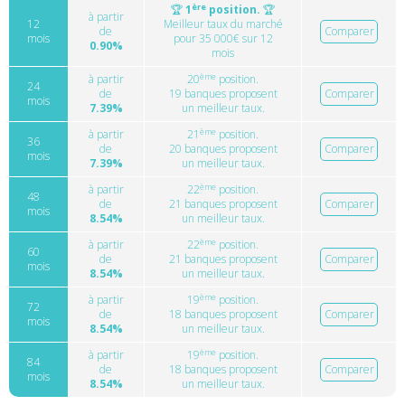
ère
🏆
1
position.
🏆
à partir
12
Meilleur taux du marché
de
Comparer
mois
pour 35 000€ sur 12
0.90%
mois
ème
à partir
20
position.
24
de
19 banques proposent
Comparer
mois
7.39%
un meilleur taux.
ème
à partir
21
position.
36
de
20 banques proposent
Comparer
mois
7.39%
un meilleur taux.
ème
à partir
22
position.
48
de
21 banques proposent
Comparer
mois
8.54%
un meilleur taux.
ème
à partir
22
position.
60
de
21 banques proposent
Comparer
mois
8.54%
un meilleur taux.
ème
à partir
19
position.
72
de
18 banques proposent
Comparer
mois
8.54%
un meilleur taux.
ème
à partir
19
position.
84
de
18 banques proposent
Comparer
mois
8.54%
un meilleur taux.