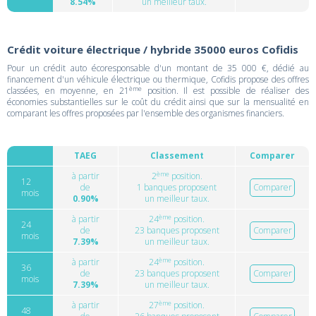
8.54%
un meilleur taux.
Crédit voiture électrique / hybride 35000 euros Cofidis
Pour un crédit auto écoresponsable d'un montant de 35 000 €, dédié au
financement d'un véhicule électrique ou thermique, Cofidis propose des offres
ème
classées, en moyenne, en 21
position. Il est possible de réaliser des
économies substantielles sur le coût du crédit ainsi que sur la mensualité en
comparant les offres proposées par l'ensemble des organismes financiers.
TAEG
Classement
Comparer
ème
à partir
2
position.
12
de
1 banques proposent
Comparer
mois
0.90%
un meilleur taux.
ème
à partir
24
position.
24
de
23 banques proposent
Comparer
mois
7.39%
un meilleur taux.
ème
à partir
24
position.
36
de
23 banques proposent
Comparer
mois
7.39%
un meilleur taux.
ème
à partir
27
position.
48