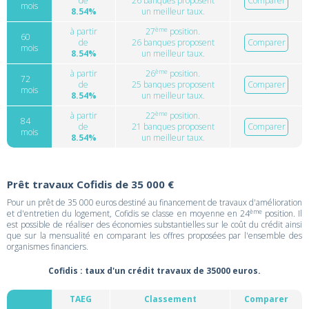
de
26 banques proposent
Comparer
mois
8.54%
un meilleur taux.
ème
à partir
27
position.
60
de
26 banques proposent
Comparer
mois
8.54%
un meilleur taux.
ème
à partir
26
position.
72
de
25 banques proposent
Comparer
mois
8.54%
un meilleur taux.
ème
à partir
22
position.
84
de
21 banques proposent
Comparer
mois
8.54%
un meilleur taux.
Prêt travaux Cofidis de 35 000 €
Pour un prêt de 35 000 euros destiné au financement de travaux d'amélioration
ème
et d'entretien du logement, Cofidis se classe en moyenne en 24
position. Il
est possible de réaliser des économies substantielles sur le coût du crédit ainsi
que sur la mensualité en comparant les offres proposées par l'ensemble des
organismes financiers.
Cofidis : taux d'un crédit travaux de 35000 euros.
TAEG
Classement
Comparer