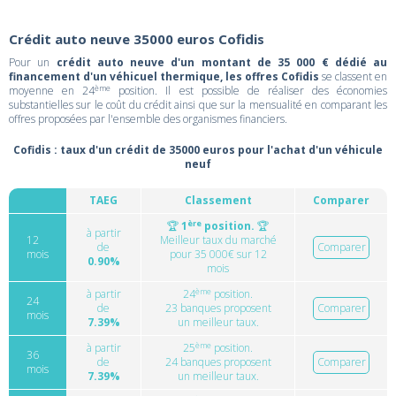
Crédit auto neuve 35000 euros Cofidis
Pour un
crédit auto neuve d'un montant de 35 000 € dédié au
financement d'un véhicuel thermique, les offres Cofidis
se classent en
ème
moyenne en 24
position. Il est possible de réaliser des économies
substantielles sur le coût du crédit ainsi que sur la mensualité en comparant les
offres proposées par l'ensemble des organismes financiers.
Cofidis : taux d'un crédit de 35000 euros pour l'achat d'un véhicule
neuf
TAEG
Classement
Comparer
ère
🏆
1
position.
🏆
à partir
12
Meilleur taux du marché
de
Comparer
mois
pour 35 000€ sur 12
0.90%
mois
ème
à partir
24
position.
24
de
23 banques proposent
Comparer
mois
7.39%
un meilleur taux.
ème
à partir
25
position.
36
de
24 banques proposent
Comparer
mois
7.39%
un meilleur taux.