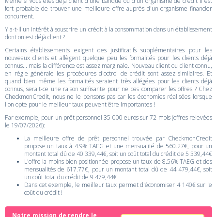
Même si vous êtes déjà client d'une banque ou d'un organisme de crédit il est
fort probable de trouver une meilleure offre auprès d'un organisme financier
concurrent.
Y a-t-il un intérêt à souscrire un crédit à la consommation dans un établissement
dont on est déjà client ?
Certains établissements exigent des justificatifs supplémentaires pour les
nouveaux clients et allègent quelque peu les formalités pour les clients déjà
connus... mais la différence est assez marginale. Nouveau client ou client connu,
en règle générale les procédures d'octroi de crédit sont assez similaires. Et
quand bien même les formalités seraient très allégées pour les clients déjà
connus, serait-ce une raison suffisante pour ne pas comparer les offres ? Chez
CheckmonCredit, nous ne le pensons pas car les économies réalisées lorsque
l'on opte pour le meilleur taux peuvent être importantes !
Par exemple, pour un prêt personnel 35 000 euros sur 72 mois (offres relevées
le 19/07/2026):
La meilleure offre de prêt personnel trouvée par CheckmonCredit
propose un taux à 4.9% TAEG et une mensualité de 560.27€, pour un
montant total dû de 40 339,44€, soit un coût total du crédit de 5 339,44€
L'offre la moins bien positionnée propose un taux de 8.56% TAEG et des
mensualités de 617.77€, pour un montant total dû de 44 479,44€, soit
un coût total du crédit de 9 479,44€
Dans cet exemple, le meilleur taux permet d'économiser 4 140€ sur le
coût du crédit !
Notre mission de rendre le