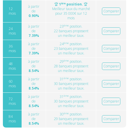
ère
🏆
1
position.
🏆
à partir
12
Meilleur taux du marché
de
Comparer
mois
pour 35 000€ sur 12
0.90%
mois
ème
à partir
23
position.
24
de
22 banques proposent
Comparer
mois
7.39%
un meilleur taux.
ème
à partir
24
position.
36
de
23 banques proposent
Comparer
mois
7.39%
un meilleur taux.
ème
à partir
29
position.
48
de
28 banques proposent
Comparer
mois
8.54%
un meilleur taux.
ème
à partir
31
position.
60
de
30 banques proposent
Comparer
mois
8.54%
un meilleur taux.
ème
à partir
31
position.
72
de
30 banques proposent
Comparer
mois
8.54%
un meilleur taux.
ème
à partir
30
position.
84
de
29 banques proposent
Comparer
mois
8.54%
un meilleur taux.