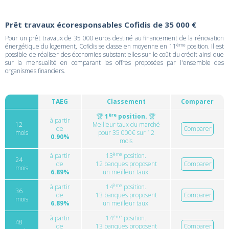
Prêt travaux écoresponsables Cofidis de 35 000 €
Pour un prêt travaux de 35 000 euros destiné au financement de la rénovation
ème
énergétique du logement, Cofidis se classe en moyenne en 11
position. Il est
possible de réaliser des économies substantielles sur le coût du crédit ainsi que
sur la mensualité en comparant les offres proposées par l'ensemble des
organismes financiers.
TAEG
Classement
Comparer
ère
🏆
1
position.
🏆
à partir
12
Meilleur taux du marché
de
Comparer
mois
pour 35 000€ sur 12
0.90%
mois
ème
à partir
13
position.
24
de
12 banques proposent
Comparer
mois
6.89%
un meilleur taux.
ème
à partir
14
position.
36
de
13 banques proposent
Comparer
mois
6.89%
un meilleur taux.
ème
à partir
14
position.
48
de
13 banques proposent
Comparer