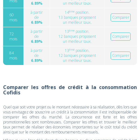
mois
6.89%
un meilleur taux.
ème
à partir
14
position.
60
de
13 banques proposent
Comparer
mois
6.89%
un meilleur taux.
ème
à partir
13
position.
72
de
12 banques proposent
Comparer
mois
6.89%
un meilleur taux.
ème
à partir
13
position.
84
de
12 banques proposent
Comparer
mois
6.89%
un meilleur taux.
Comparer les offres de crédit à la consommation
Cofidis
Quel que soit votre projet ou le montant nécessaire à sa réalisation, dès lors que
vous envisagez de souscrire un crédit à la consommation il est indispensable de
comparer les offres du marché. La concurrence est forte et les offres
promotionnelles sont nombreuses. Comparer les offres et trouver le meilleur
taux permet de réaliser des économies importantes sur le coût total du crédit
ainsi que sur le montant des remboursements mensuels.