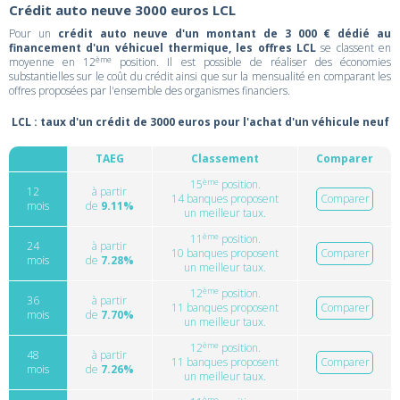
Crédit auto neuve 3000 euros LCL
Pour un
crédit auto neuve d'un montant de 3 000 € dédié au
financement d'un véhicuel thermique, les offres LCL
se classent en
ème
moyenne en 12
position. Il est possible de réaliser des économies
substantielles sur le coût du crédit ainsi que sur la mensualité en comparant les
offres proposées par l'ensemble des organismes financiers.
LCL : taux d'un crédit de 3000 euros pour l'achat d'un véhicule neuf
TAEG
Classement
Comparer
ème
15
position.
12
à partir
14 banques proposent
Comparer
mois
de
9.11%
un meilleur taux.
ème
11
position.
24
à partir
10 banques proposent
Comparer
mois
de
7.28%
un meilleur taux.
ème
12
position.
36
à partir
11 banques proposent
Comparer
mois
de
7.70%
un meilleur taux.
ème
12
position.
48
à partir
11 banques proposent
Comparer
mois
de
7.26%
un meilleur taux.
ème