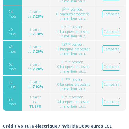
un meilleur taux.
ème
9
position.
24
à partir
8 banques proposent
Comparer
mois
de
7.28%
un meilleur taux.
ème
12
position.
36
à partir
11 banques proposent
Comparer
mois
de
7.70%
un meilleur taux.
ème
12
position.
48
à partir
11 banques proposent
Comparer
mois
de
7.26%
un meilleur taux.
ème
11
position.
60
à partir
10 banques proposent
Comparer
mois
de
7.20%
un meilleur taux.
ème
11
position.
72
à partir
10 banques proposent
Comparer
mois
de
7.02%
un meilleur taux.
ème
à partir
15
position.
84
de
14 banques proposent
Comparer
mois
11.27%
un meilleur taux.
Crédit voiture électrique / hybride 3000 euros LCL