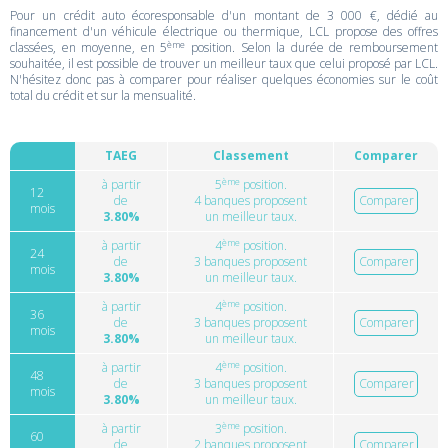
Pour un crédit auto écoresponsable d'un montant de 3 000 €, dédié au
financement d'un véhicule électrique ou thermique, LCL propose des offres
ème
classées, en moyenne, en 5
position. Selon la durée de remboursement
souhaitée, il est possible de trouver un meilleur taux que celui proposé par LCL.
N'hésitez donc pas à comparer pour réaliser quelques économies sur le coût
total du crédit et sur la mensualité.
TAEG
Classement
Comparer
ème
à partir
5
position.
12
de
4 banques proposent
Comparer
mois
3.80%
un meilleur taux.
ème
à partir
4
position.
24
de
3 banques proposent
Comparer
mois
3.80%
un meilleur taux.
ème
à partir
4
position.
36
de
3 banques proposent
Comparer
mois
3.80%
un meilleur taux.
ème
à partir
4
position.
48
de
3 banques proposent
Comparer
mois
3.80%
un meilleur taux.
ème
à partir
3
position.
60
de
2 banques proposent
Comparer