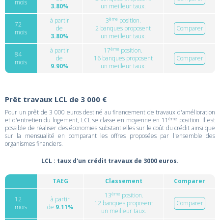
mois
3.80%
un meilleur taux.
ème
à partir
3
position.
72
de
2 banques proposent
Comparer
mois
3.80%
un meilleur taux.
ème
à partir
17
position.
84
de
16 banques proposent
Comparer
mois
9.90%
un meilleur taux.
Prêt travaux LCL de 3 000 €
Pour un prêt de 3 000 euros destiné au financement de travaux d'amélioration
ème
et d'entretien du logement, LCL se classe en moyenne en 11
position. Il est
possible de réaliser des économies substantielles sur le coût du crédit ainsi que
sur la mensualité en comparant les offres proposées par l'ensemble des
organismes financiers.
LCL : taux d'un crédit travaux de 3000 euros.
TAEG
Classement
Comparer
ème
13
position.
12
à partir
12 banques proposent
Comparer
mois
de
9.11%
un meilleur taux.