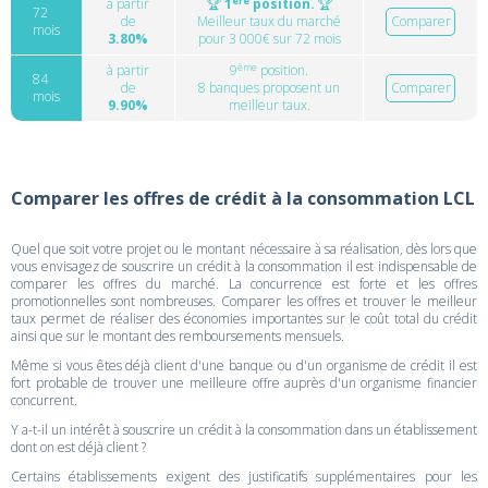
ère
à partir
🏆
1
position.
🏆
72
de
Meilleur taux du marché
Comparer
mois
3.80%
pour 3 000€ sur 72 mois
ème
à partir
9
position.
84
de
8 banques proposent un
Comparer
mois
9.90%
meilleur taux.
Comparer les offres de crédit à la consommation LCL
Quel que soit votre projet ou le montant nécessaire à sa réalisation, dès lors que
vous envisagez de souscrire un crédit à la consommation il est indispensable de
comparer les offres du marché. La concurrence est forte et les offres
promotionnelles sont nombreuses. Comparer les offres et trouver le meilleur
taux permet de réaliser des économies importantes sur le coût total du crédit
ainsi que sur le montant des remboursements mensuels.
Même si vous êtes déjà client d'une banque ou d'un organisme de crédit il est
fort probable de trouver une meilleure offre auprès d'un organisme financier
concurrent.
Y a-t-il un intérêt à souscrire un crédit à la consommation dans un établissement
dont on est déjà client ?
Certains établissements exigent des justificatifs supplémentaires pour les