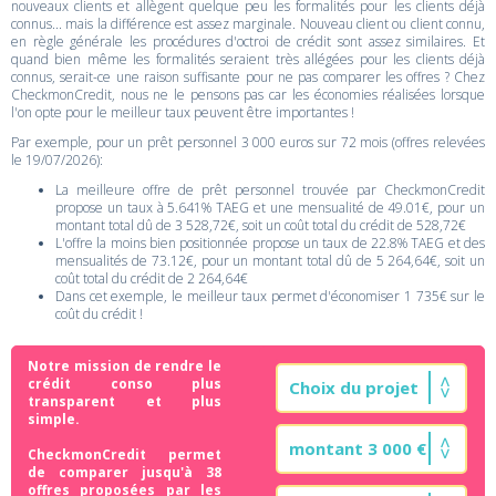
nouveaux clients et allègent quelque peu les formalités pour les clients déjà
connus... mais la différence est assez marginale. Nouveau client ou client connu,
en règle générale les procédures d'octroi de crédit sont assez similaires. Et
quand bien même les formalités seraient très allégées pour les clients déjà
connus, serait-ce une raison suffisante pour ne pas comparer les offres ? Chez
CheckmonCredit, nous ne le pensons pas car les économies réalisées lorsque
l'on opte pour le meilleur taux peuvent être importantes !
Par exemple, pour un prêt personnel 3 000 euros sur 72 mois (offres relevées
le 19/07/2026):
La meilleure offre de prêt personnel trouvée par CheckmonCredit
propose un taux à 5.641% TAEG et une mensualité de 49.01€, pour un
montant total dû de 3 528,72€, soit un coût total du crédit de 528,72€
L'offre la moins bien positionnée propose un taux de 22.8% TAEG et des
mensualités de 73.12€, pour un montant total dû de 5 264,64€, soit un
coût total du crédit de 2 264,64€
Dans cet exemple, le meilleur taux permet d'économiser 1 735€ sur le
coût du crédit !
Notre mission de rendre le
crédit conso plus
transparent et plus
simple.
CheckmonCredit permet
de comparer jusqu'à 38
offres proposées par les