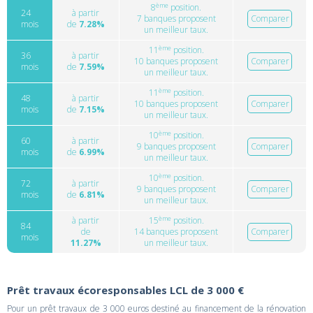
ème
8
position.
24
à partir
7 banques proposent
Comparer
mois
de
7.28%
un meilleur taux.
ème
11
position.
36
à partir
10 banques proposent
Comparer
mois
de
7.59%
un meilleur taux.
ème
11
position.
48
à partir
10 banques proposent
Comparer
mois
de
7.15%
un meilleur taux.
ème
10
position.
60
à partir
9 banques proposent
Comparer
mois
de
6.99%
un meilleur taux.
ème
10
position.
72
à partir
9 banques proposent
Comparer
mois
de
6.81%
un meilleur taux.
ème
à partir
15
position.
84
de
14 banques proposent
Comparer
mois
11.27%
un meilleur taux.
Prêt travaux écoresponsables LCL de 3 000 €
Pour un prêt travaux de 3 000 euros destiné au financement de la rénovation