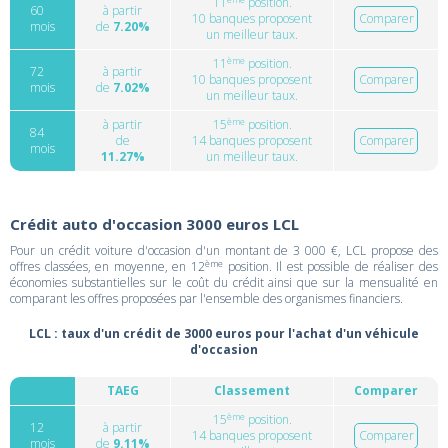
11
position.
60
à partir
10 banques proposent
Comparer
mois
de
7.20%
un meilleur taux.
ème
11
position.
72
à partir
10 banques proposent
Comparer
mois
de
7.02%
un meilleur taux.
ème
à partir
15
position.
84
de
14 banques proposent
Comparer
mois
11.27%
un meilleur taux.
Crédit auto d'occasion 3000 euros LCL
Pour un crédit voiture d'occasion d'un montant de 3 000 €, LCL propose des
ème
offres classées, en moyenne, en 12
position. Il est possible de réaliser des
économies substantielles sur le coût du crédit ainsi que sur la mensualité en
comparant les offres proposées par l'ensemble des organismes financiers.
LCL : taux d'un crédit de 3000 euros pour l'achat d'un véhicule
d'occasion
TAEG
Classement
Comparer
ème
15
position.
12
à partir
14 banques proposent
Comparer
mois
de
9.11%