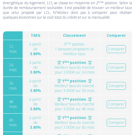
ème
énergétique du logement, LCL se classe en moyenne en 2
position. Selon la
durée de remboursement souhaitée, il est possible de trouver un meilleur taux
que celui proposé par LCL. N'hésitez donc pas à comparer pour réaliser
quelques économies sur le coût total du crédit et sur la mensualité.
TAEG
Classement
Comparer
ème
à partir
2
position.
12
de
1 banques proposent un
Comparer
mois
3.80%
meilleur taux.
ère
à partir
🏆
1
position.
🏆
24
de
Meilleur taux du marché
Comparer
mois
3.80%
pour 3 000€ sur 24 mois
ère
à partir
🏆
1
position.
🏆
36
de
Meilleur taux du marché
Comparer
mois
3.80%
pour 3 000€ sur 36 mois
ère
à partir
🏆
1
position.
🏆
48
de
Meilleur taux du marché
Comparer
mois
3.80%
pour 3 000€ sur 48 mois
ère
à partir
🏆
1
position.
🏆
60
de
Meilleur taux du marché
Comparer
mois
3.80%
pour 3 000€ sur 60 mois