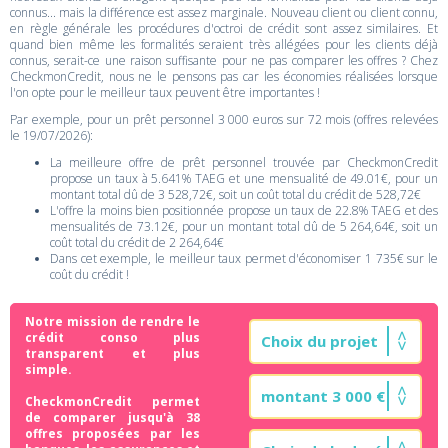
connus... mais la différence est assez marginale. Nouveau client ou client connu,
en règle générale les procédures d'octroi de crédit sont assez similaires. Et
quand bien même les formalités seraient très allégées pour les clients déjà
connus, serait-ce une raison suffisante pour ne pas comparer les offres ? Chez
CheckmonCredit, nous ne le pensons pas car les économies réalisées lorsque
l'on opte pour le meilleur taux peuvent être importantes !
Par exemple, pour un prêt personnel 3 000 euros sur 72 mois (offres relevées
le 19/07/2026):
La meilleure offre de prêt personnel trouvée par CheckmonCredit
propose un taux à 5.641% TAEG et une mensualité de 49.01€, pour un
montant total dû de 3 528,72€, soit un coût total du crédit de 528,72€
L'offre la moins bien positionnée propose un taux de 22.8% TAEG et des
mensualités de 73.12€, pour un montant total dû de 5 264,64€, soit un
coût total du crédit de 2 264,64€
Dans cet exemple, le meilleur taux permet d'économiser 1 735€ sur le
coût du crédit !
Notre mission de rendre le
crédit conso plus
transparent et plus
simple.
CheckmonCredit permet
de comparer jusqu'à 38
offres proposées par les