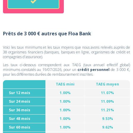
Prêts de 3 000 € autres que Floa Bank
Voici les taux minimums et les taux moyens que nous avons relevés auprès de
38 organismes financiers (banques, banques en ligne, organismes de crédit et
compagnies d'assurance).
Les taux ci-dessous correspondent aux TAEG (taux annuel effectif global)
minimums constatés au 19/07/2026, pour un
crédit personnel
de 3 000 €,
pour les différentes durées de remboursement inscrites.
TAEG mini
TAEG moyen
Sur 12 mois
1.00%
11.07%
Sur 24 mois
1.00%
11.09%
Sur 36 mois
1.00%
11.21%
Sur 48 mois
1.00%
9.53%
Sur 60 mois
1.00%
9.62%